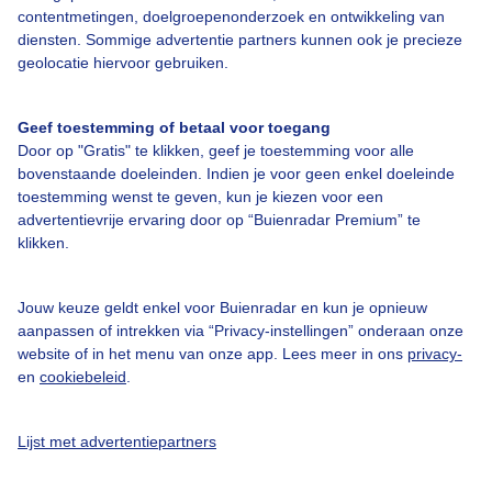
contentmetingen, doelgroepenonderzoek en ontwikkeling van
diensten. Sommige advertentie partners kunnen ook je precieze
geolocatie hiervoor gebruiken.
Over Buienradar
Geef toestemming of betaal voor toegang
Bedrijfsgegevens
Door op "Gratis" te klikken, geef je toestemming voor alle
bovenstaande doeleinden. Indien je voor geen enkel doeleinde
Veelgestelde vragen
toestemming wenst te geven, kun je kiezen voor een
Contact
advertentievrije ervaring door op “Buienradar Premium” te
klikken.
Toegankelijkheid
Gebruikersvoorwaarden
Jouw keuze geldt enkel voor Buienradar en kun je opnieuw
aanpassen of intrekken via “Privacy-instellingen” onderaan onze
Adverteren
website of in het menu van onze app. Lees meer in ons
privacy-
Buienradar Team
en
cookiebeleid
.
Privacy beleid
Lijst met advertentiepartners
Cookie beleid
Privacy instellingen