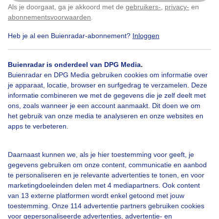
Blauwe lucht met wat veeg wolken, en warm weer.
Als je doorgaat, ga je akkoord met de
gebruikers-
,
privacy-
en
Klik
hier
om dit aan te passen
abonnementsvoorwaarden
.
Door: Erna Kool
Gemaakt: 30-06-2025, 64x bekeken
Heb je al een Buienradar-abonnement?
Inloggen
Buienradar is onderdeel van DPG Media.
Buienradar en DPG Media gebruiken cookies om informatie over
#blauwelucht
Veegwolken
Zomer
je apparaat, locatie, browser en surfgedrag te verzamelen. Deze
informatie combineren we met de gegevens die je zelf deelt met
ons, zoals wanneer je een account aanmaakt. Dit doen we om
Bekijk slideshow
het gebruik van onze media te analyseren en onze websites en
apps te verbeteren.
Daarnaast kunnen we, als je hier toestemming voor geeft, je
gegevens gebruiken om onze content, communicatie en aanbod
te personaliseren en je relevante advertenties te tonen, en voor
Een moment geduld aub...
marketingdoeleinden delen met 4 mediapartners. Ook content
van 13 externe platformen wordt enkel getoond met jouw
toestemming. Onze 114 advertentie partners gebruiken cookies
voor gepersonaliseerde advertenties, advertentie- en