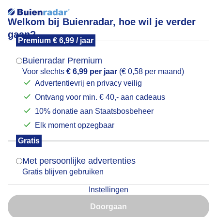
Welkom bij Buienradar, hoe wil je verder
gaan?
Premium € 6,99 / jaar
Mogen we je locatie gebruiken voor het
vanmorgen wat leuke veeg wolken
weer?
Buienradar Premium
Voor slechts
€ 6,99 per jaar
(€ 0,58 per maand)
Advertentievrij en privacy veilig
Ontvang voor min. € 40,- aan cadeaus
Indien je hier nog geen akkoord op hebt gegeven,
verschijnt er zo een pop-up uit je browser waarin
10% donatie aan Staatsbosbeheer
deze toestemming gevraagd wordt.
Elk moment opzegbaar
Gratis
Is goed, toon de popup
Met persoonlijke advertenties
Gratis blijven gebruiken
Instellingen
Nu niet, misschien later
Doorgaan
Gebruik je Safari en wil je niet elke dag deze pop-up zien?