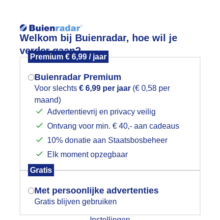
Reisinforma
Lees meer.
Welkom bij Buienradar, hoe wil je
verder gaan?
Premium € 6,99 / jaar
wijd
Foto en video
Weerzine
Buienradar Premium
Zoeken in 
Voor slechts
€ 6,99 per jaar
(€ 0,58 per
maand)
Mogen we je locatie gebruiken voor
en heerlijke verkoeling voor de paard
Advertentievrij en privacy veilig
het weer?
Ontvang voor min. € 40,- aan cadeaus
10% donatie aan Staatsbosbeheer
Elk moment opzegbaar
Indien je hier nog geen akkoord op hebt
Gratis
gegeven, verschijnt er zo een pop-up uit
je browser waarin deze toestemming
Met persoonlijke advertenties
gevraagd wordt.
Gratis blijven gebruiken
Instellingen