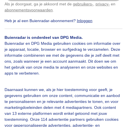
Zonsopkomst
Als je doorgaat, ga je akkoord met de
gebruikers-
,
privacy-
en
Klik
hier
om dit aan te passen
abonnementsvoorwaarden
.
Door: Anja Valentijn
Gemaakt: 29-06-2025, 54x bekeken
Heb je al een Buienradar-abonnement?
Inloggen
Buienradar is onderdeel van DPG Media.
Buienradar en DPG Media gebruiken cookies om informatie over
Zomer
Zonsopkomst
je apparaat, locatie, browser en surfgedrag te verzamelen. Deze
informatie combineren we met de gegevens die je zelf deelt met
ons, zoals wanneer je een account aanmaakt. Dit doen we om
Bekijk slideshow
het gebruik van onze media te analyseren en onze websites en
apps te verbeteren.
Daarnaast kunnen we, als je hier toestemming voor geeft, je
gegevens gebruiken om onze content, communicatie en aanbod
te personaliseren en je relevante advertenties te tonen, en voor
Een moment geduld aub...
marketingdoeleinden delen met 4 mediapartners. Ook content
van 13 externe platformen wordt enkel getoond met jouw
toestemming. Onze 114 advertentie partners gebruiken cookies
voor gepersonaliseerde advertenties, advertentie- en