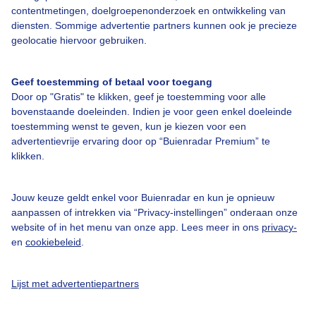
contentmetingen, doelgroepenonderzoek en ontwikkeling van
diensten. Sommige advertentie partners kunnen ook je precieze
geolocatie hiervoor gebruiken.
Over Buienradar
Geef toestemming of betaal voor toegang
Bedrijfsgegevens
Door op "Gratis" te klikken, geef je toestemming voor alle
bovenstaande doeleinden. Indien je voor geen enkel doeleinde
Veelgestelde vragen
toestemming wenst te geven, kun je kiezen voor een
Contact
advertentievrije ervaring door op “Buienradar Premium” te
klikken.
Toegankelijkheid
Gebruikersvoorwaarden
Jouw keuze geldt enkel voor Buienradar en kun je opnieuw
aanpassen of intrekken via “Privacy-instellingen” onderaan onze
Adverteren
website of in het menu van onze app. Lees meer in ons
privacy-
Buienradar Team
en
cookiebeleid
.
Privacy beleid
Lijst met advertentiepartners
Cookie beleid
Privacy instellingen