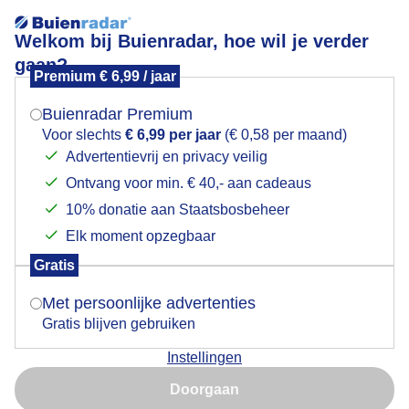
Welkom bij Buienradar, hoe wil je verder
gaan?
Premium € 6,99 / jaar
Mogen we je locatie gebruiken voor het
Zonsopkomst
weer?
Buienradar Premium
Voor slechts
€ 6,99 per jaar
(€ 0,58 per maand)
Advertentievrij en privacy veilig
Ontvang voor min. € 40,- aan cadeaus
Indien je hier nog geen akkoord op hebt gegeven,
verschijnt er zo een pop-up uit je browser waarin
10% donatie aan Staatsbosbeheer
deze toestemming gevraagd wordt.
Elk moment opzegbaar
Gratis
Is goed, toon de popup
Met persoonlijke advertenties
Gratis blijven gebruiken
Instellingen
Nu niet, misschien later
Doorgaan
Gebruik je Safari en wil je niet elke dag deze pop-up zien?