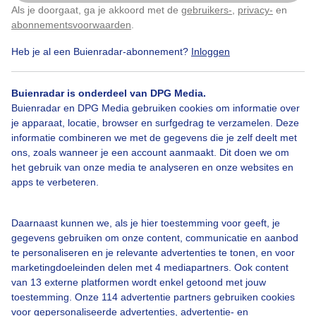
Als je doorgaat, ga je akkoord met de
gebruikers-
,
privacy-
en
Klik
hier
om dit aan te passen
abonnementsvoorwaarden
.
Heb je al een Buienradar-abonnement?
Inloggen
Zinderendheet
Verkoelinginzee
Buienradar is onderdeel van DPG Media.
Buienradar en DPG Media gebruiken cookies om informatie over
Bekijk slideshow
je apparaat, locatie, browser en surfgedrag te verzamelen. Deze
informatie combineren we met de gegevens die je zelf deelt met
ons, zoals wanneer je een account aanmaakt. Dit doen we om
het gebruik van onze media te analyseren en onze websites en
apps te verbeteren.
Een moment geduld aub...
Daarnaast kunnen we, als je hier toestemming voor geeft, je
gegevens gebruiken om onze content, communicatie en aanbod
te personaliseren en je relevante advertenties te tonen, en voor
marketingdoeleinden delen met 4 mediapartners. Ook content
van 13 externe platformen wordt enkel getoond met jouw
toestemming. Onze 114 advertentie partners gebruiken cookies
voor gepersonaliseerde advertenties, advertentie- en
Over Buienradar