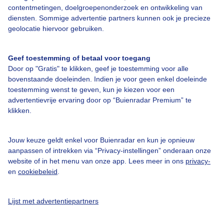
contentmetingen, doelgroepenonderzoek en ontwikkeling van
diensten. Sommige advertentie partners kunnen ook je precieze
Bedrijfsgegevens
geolocatie hiervoor gebruiken.
Veelgestelde vragen
Geef toestemming of betaal voor toegang
Contact
Door op "Gratis" te klikken, geef je toestemming voor alle
Toegankelijkheid
bovenstaande doeleinden. Indien je voor geen enkel doeleinde
toestemming wenst te geven, kun je kiezen voor een
Gebruikersvoorwaarden
advertentievrije ervaring door op “Buienradar Premium” te
klikken.
Adverteren
Buienradar Team
Jouw keuze geldt enkel voor Buienradar en kun je opnieuw
Privacy beleid
aanpassen of intrekken via “Privacy-instellingen” onderaan onze
website of in het menu van onze app. Lees meer in ons
privacy-
Cookie beleid
en
cookiebeleid
.
Privacy instellingen
Gratis weerdata
Lijst met advertentiepartners
@BuienradarNL