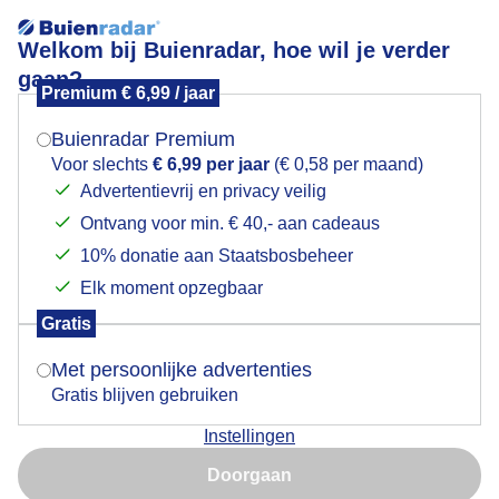
Welkom bij Buienradar, hoe wil je verder
gaan?
Premium € 6,99 / jaar
Mogen we je locatie gebruiken voor het
Zinderend heet
weer?
Buienradar Premium
Voor slechts
€ 6,99 per jaar
(€ 0,58 per maand)
Advertentievrij en privacy veilig
Ontvang voor min. € 40,- aan cadeaus
Indien je hier nog geen akkoord op hebt gegeven,
verschijnt er zo een pop-up uit je browser waarin
10% donatie aan Staatsbosbeheer
deze toestemming gevraagd wordt.
Elk moment opzegbaar
Gratis
Is goed, toon de popup
Met persoonlijke advertenties
Gratis blijven gebruiken
Zinderend heet, mensen zoeken verkoeling in de zee
Instellingen
Nu niet, misschien later
Door: ria brasser
Gemaakt: 28-06-2025, 47x bekeken
Doorgaan
Gebruik je Safari en wil je niet elke dag deze pop-up zien?