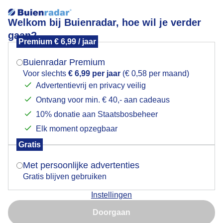
Welkom bij Buienradar, hoe wil je verder
gaan?
Premium € 6,99 / jaar
Mogen we je locatie gebruiken voor het
Veel bewolking en wind
weer?
Buienradar Premium
Voor slechts
€ 6,99 per jaar
(€ 0,58 per maand)
Advertentievrij en privacy veilig
Ontvang voor min. € 40,- aan cadeaus
Indien je hier nog geen akkoord op hebt gegeven,
verschijnt er zo een pop-up uit je browser waarin
10% donatie aan Staatsbosbeheer
deze toestemming gevraagd wordt.
Elk moment opzegbaar
Gratis
Is goed, toon de popup
Met persoonlijke advertenties
Gratis blijven gebruiken
Hopelijk wat minder wind vandaag
Instellingen
Nu niet, misschien later
Door: Francien Tax
Gemaakt: 23-06-2025, 57x bekeken
Doorgaan
Gebruik je Safari en wil je niet elke dag deze pop-up zien?