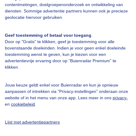
contentmetingen, doelgroepenonderzoek en ontwikkeling van
diensten. Sommige advertentie partners kunnen ook je precieze
Bedrijfsgegevens
geolocatie hiervoor gebruiken.
Veelgestelde vragen
Geef toestemming of betaal voor toegang
Contact
Door op "Gratis" te klikken, geef je toestemming voor alle
Toegankelijkheid
bovenstaande doeleinden. Indien je voor geen enkel doeleinde
toestemming wenst te geven, kun je kiezen voor een
Gebruikersvoorwaarden
advertentievrije ervaring door op “Buienradar Premium” te
klikken.
Adverteren
Buienradar Team
Jouw keuze geldt enkel voor Buienradar en kun je opnieuw
Privacy beleid
aanpassen of intrekken via “Privacy-instellingen” onderaan onze
website of in het menu van onze app. Lees meer in ons
privacy-
Cookie beleid
en
cookiebeleid
.
Privacy instellingen
Gratis weerdata
Lijst met advertentiepartners
@BuienradarNL