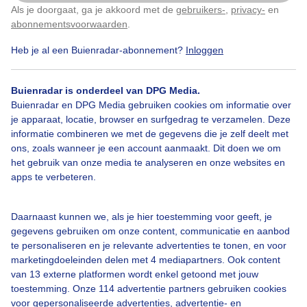
Als je doorgaat, ga je akkoord met de
gebruikers-
,
privacy-
en
Klik
hier
om dit aan te passen
abonnementsvoorwaarden
.
Heb je al een Buienradar-abonnement?
Inloggen
Zomer
Wolken
Wind
Buienradar is onderdeel van DPG Media.
Buienradar en DPG Media gebruiken cookies om informatie over
Bekijk slideshow
je apparaat, locatie, browser en surfgedrag te verzamelen. Deze
informatie combineren we met de gegevens die je zelf deelt met
ons, zoals wanneer je een account aanmaakt. Dit doen we om
het gebruik van onze media te analyseren en onze websites en
apps te verbeteren.
Een moment geduld aub...
Daarnaast kunnen we, als je hier toestemming voor geeft, je
gegevens gebruiken om onze content, communicatie en aanbod
te personaliseren en je relevante advertenties te tonen, en voor
marketingdoeleinden delen met 4 mediapartners. Ook content
van 13 externe platformen wordt enkel getoond met jouw
toestemming. Onze 114 advertentie partners gebruiken cookies
voor gepersonaliseerde advertenties, advertentie- en
Over Buienradar