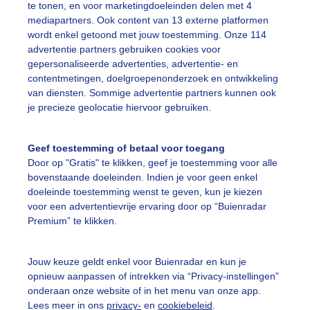
te tonen, en voor marketingdoeleinden delen met 4
mediapartners. Ook content van 13 externe platformen
ekijk slideshow
wordt enkel getoond met jouw toestemming. Onze 114
advertentie partners gebruiken cookies voor
gepersonaliseerde advertenties, advertentie- en
contentmetingen, doelgroepenonderzoek en ontwikkeling
van diensten. Sommige advertentie partners kunnen ook
je precieze geolocatie hiervoor gebruiken.
Een moment geduld
Geef toestemming of betaal voor toegang
Door op "Gratis" te klikken, geef je toestemming voor alle
bovenstaande doeleinden. Indien je voor geen enkel
uienradar
Mijn weer
doeleinde toestemming wenst te geven, kun je kiezen
voor een advertentievrije ervaring door op “Buienradar
fsgegevens
De Bilt
Premium” te klikken.
stelde vragen
Jouw keuze geldt enkel voor Buienradar en kun je
t
opnieuw aanpassen of intrekken via “Privacy-instellingen”
elijkheid
onderaan onze website of in het menu van onze app.
Lees meer in ons
privacy-
en
cookiebeleid
.
kersvoorwaarden