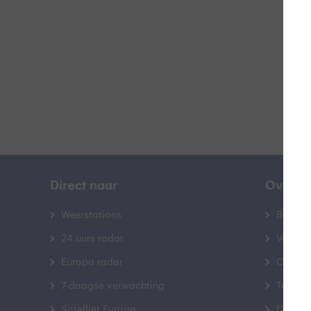
B
Direct naar
Over B
Weerstations
Bedrij
24 uurs radar
Veelge
Europa radar
Contac
7-daagse verwachting
Toegank
Satelliet Europa
Gebrui