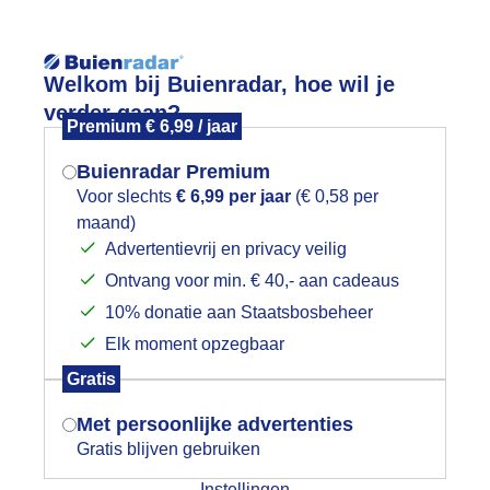
Reisinforma
Lees meer.
Welkom bij Buienradar, hoe wil je
verder gaan?
Premium € 6,99 / jaar
wijd
Foto en video
Weerzine
Buienradar Premium
Zoeken in 
Voor slechts
€ 6,99 per jaar
(€ 0,58 per
maand)
Mogen we je locatie gebruiken voor
ruk bij de terrassen in de schaduw en
Advertentievrij en privacy veilig
het weer?
Ontvang voor min. € 40,- aan cadeaus
10% donatie aan Staatsbosbeheer
Elk moment opzegbaar
Indien je hier nog geen akkoord op hebt
Gratis
gegeven, verschijnt er zo een pop-up uit
je browser waarin deze toestemming
Met persoonlijke advertenties
gevraagd wordt.
Gratis blijven gebruiken
Instellingen