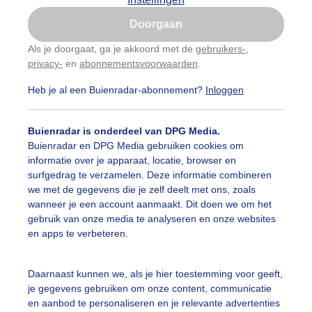
Is goed, toon de popup
Doorgaan
Nu niet, misschien later
Als je doorgaat, ga je akkoord met de
gebruikers-
,
privacy-
en
abonnementsvoorwaarden
.
Gebruik je Safari en wil je niet elke dag deze pop-up
zien?
Heb je al een Buienradar-abonnement?
Inloggen
Klik
hier
om dit aan te passen
Buienradar is onderdeel van DPG Media.
Buienradar en DPG Media gebruiken cookies om
informatie over je apparaat, locatie, browser en
surfgedrag te verzamelen. Deze informatie combineren
we met de gegevens die je zelf deelt met ons, zoals
wanneer je een account aanmaakt. Dit doen we om het
gebruik van onze media te analyseren en onze websites
aarne
en apps te verbeteren.
r: Marjon Adamidis - van Geldorp
Gemaakt: 21-06-2025, 166x be
Daarnaast kunnen we, als je hier toestemming voor geeft,
chaduw
Zomer
je gegevens gebruiken om onze content, communicatie
en aanbod te personaliseren en je relevante advertenties