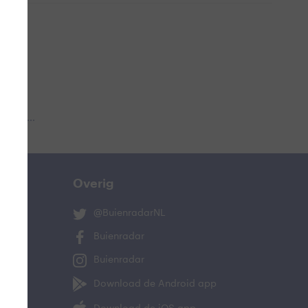
 aub...
Overig
@BuienradarNL
Buienradar
Buienradar
Download de Android app