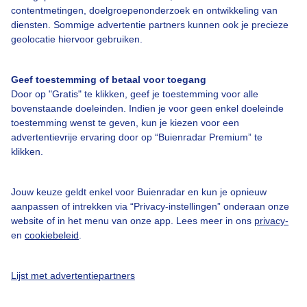
contentmetingen, doelgroepenonderzoek en ontwikkeling van
diensten. Sommige advertentie partners kunnen ook je precieze
Bedrijfsgegevens
geolocatie hiervoor gebruiken.
Veelgestelde vragen
Geef toestemming of betaal voor toegang
Contact
Door op "Gratis" te klikken, geef je toestemming voor alle
Toegankelijkheid
bovenstaande doeleinden. Indien je voor geen enkel doeleinde
toestemming wenst te geven, kun je kiezen voor een
Gebruikersvoorwaarden
advertentievrije ervaring door op “Buienradar Premium” te
Adverteren
klikken.
Buienradar Team
Jouw keuze geldt enkel voor Buienradar en kun je opnieuw
Privacy beleid
aanpassen of intrekken via “Privacy-instellingen” onderaan onze
website of in het menu van onze app. Lees meer in ons
privacy-
Cookie beleid
en
cookiebeleid
.
Privacy instellingen
Gratis weerdata
Lijst met advertentiepartners
@BuienradarNL