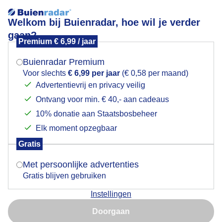
Welkom bij Buienradar, hoe wil je verder
gaan?
Premium € 6,99 / jaar
Mogen we je locatie gebruiken voor het
Prachtige mistige zonsopkomst in Del bij die mooie
weer?
molen.
Buienradar Premium
Voor slechts
€ 6,99 per jaar
(€ 0,58 per maand)
Advertentievrij en privacy veilig
Ontvang voor min. € 40,- aan cadeaus
Indien je hier nog geen akkoord op hebt gegeven,
verschijnt er zo een pop-up uit je browser waarin
10% donatie aan Staatsbosbeheer
deze toestemming gevraagd wordt.
Elk moment opzegbaar
Gratis
Is goed, toon de popup
Met persoonlijke advertenties
Gratis blijven gebruiken
Instellingen
Nu niet, misschien later
Doorgaan
Gebruik je Safari en wil je niet elke dag deze pop-up zien?