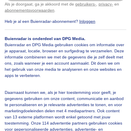
Als je doorgaat, ga je akkoord met de
gebruikers-
,
privacy-
en
Klik
hier
om dit aan te passen
Door: Marinus De Keijzer
Gemaakt: 18-06-2025, 46x bekeken
abonnementsvoorwaarden
.
Heb je al een Buienradar-abonnement?
Inloggen
Buienradar is onderdeel van DPG Media.
Bekijk slideshow
Buienradar en DPG Media gebruiken cookies om informatie over
je apparaat, locatie, browser en surfgedrag te verzamelen. Deze
informatie combineren we met de gegevens die je zelf deelt met
ons, zoals wanneer je een account aanmaakt. Dit doen we om
het gebruik van onze media te analyseren en onze websites en
apps te verbeteren.
Een moment geduld aub...
Daarnaast kunnen we, als je hier toestemming voor geeft, je
gegevens gebruiken om onze content, communicatie en aanbod
te personaliseren en je relevante advertenties te tonen, en voor
marketingdoeleinden delen met 4 mediapartners. Ook content
van 13 externe platformen wordt enkel getoond met jouw
toestemming. Onze 114 advertentie partners gebruiken cookies
Over Buienradar
voor gepersonaliseerde advertenties, advertentie- en