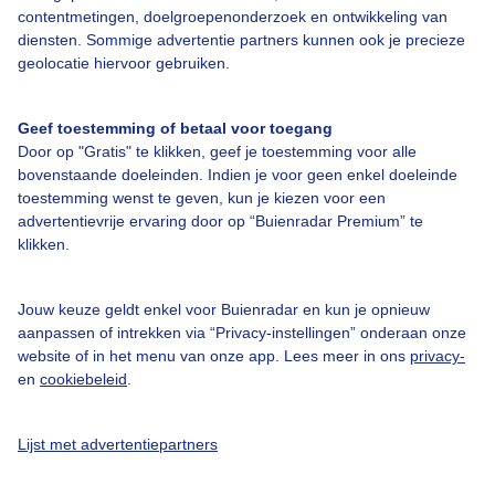
contentmetingen, doelgroepenonderzoek en ontwikkeling van
diensten. Sommige advertentie partners kunnen ook je precieze
Over Buienradar
geolocatie hiervoor gebruiken.
Bedrijfsgegevens
Geef toestemming of betaal voor toegang
Veelgestelde vragen
Door op "Gratis" te klikken, geef je toestemming voor alle
bovenstaande doeleinden. Indien je voor geen enkel doeleinde
Contact
toestemming wenst te geven, kun je kiezen voor een
Toegankelijkheid
advertentievrije ervaring door op “Buienradar Premium” te
klikken.
Gebruikersvoorwaarden
Adverteren
Jouw keuze geldt enkel voor Buienradar en kun je opnieuw
aanpassen of intrekken via “Privacy-instellingen” onderaan onze
Buienradar Team
website of in het menu van onze app. Lees meer in ons
privacy-
Privacy beleid
en
cookiebeleid
.
Cookie beleid
Lijst met advertentiepartners
Privacy instellingen
Gratis weerdata