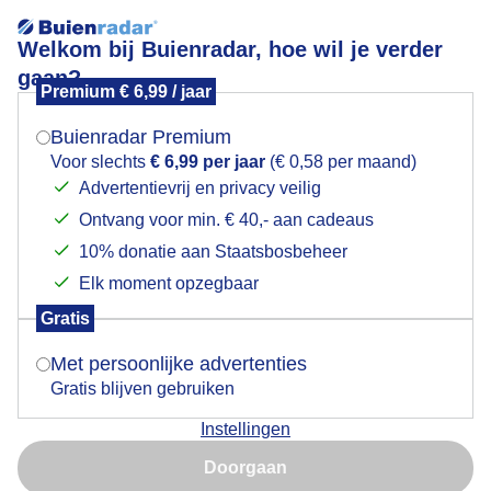
Welkom bij Buienradar, hoe wil je verder
gaan?
Premium € 6,99 / jaar
Mogen we je locatie gebruiken voor het
Zonsopkomst.
weer?
Buienradar Premium
Voor slechts
€ 6,99 per jaar
(€ 0,58 per maand)
Advertentievrij en privacy veilig
Ontvang voor min. € 40,- aan cadeaus
Indien je hier nog geen akkoord op hebt gegeven,
verschijnt er zo een pop-up uit je browser waarin
10% donatie aan Staatsbosbeheer
deze toestemming gevraagd wordt.
Elk moment opzegbaar
Gratis
Is goed, toon de popup
Met persoonlijke advertenties
Gratis blijven gebruiken
Instellingen
Nu niet, misschien later
Zonsopkomst met mist..
Doorgaan
Gebruik je Safari en wil je niet elke dag deze pop-up zien?