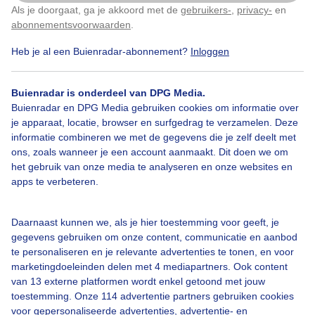
Als je doorgaat, ga je akkoord met de
gebruikers-
,
privacy-
en
Klik
hier
om dit aan te passen
Door: Wikje de Vries-v/d Meulen
Gemaakt: 17-06-2025, 42x bekeken
abonnementsvoorwaarden
.
Heb je al een Buienradar-abonnement?
Inloggen
Mistbanken
Wolken
Zonsopkomst
Buienradar is onderdeel van DPG Media.
Buienradar en DPG Media gebruiken cookies om informatie over
je apparaat, locatie, browser en surfgedrag te verzamelen. Deze
informatie combineren we met de gegevens die je zelf deelt met
Bekijk slideshow
ons, zoals wanneer je een account aanmaakt. Dit doen we om
het gebruik van onze media te analyseren en onze websites en
apps te verbeteren.
Daarnaast kunnen we, als je hier toestemming voor geeft, je
Een moment geduld aub...
gegevens gebruiken om onze content, communicatie en aanbod
te personaliseren en je relevante advertenties te tonen, en voor
marketingdoeleinden delen met 4 mediapartners. Ook content
van 13 externe platformen wordt enkel getoond met jouw
toestemming. Onze 114 advertentie partners gebruiken cookies
voor gepersonaliseerde advertenties, advertentie- en