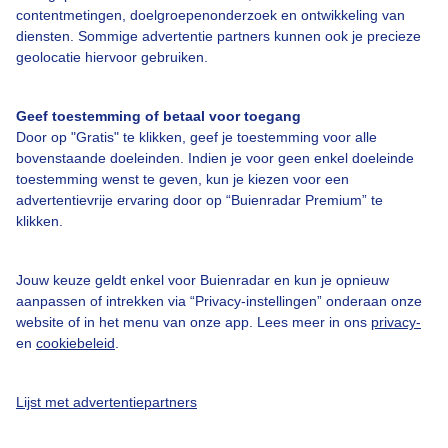
Over Buienradar
contentmetingen, doelgroepenonderzoek en ontwikkeling van
diensten. Sommige advertentie partners kunnen ook je precieze
geolocatie hiervoor gebruiken.
Bedrijfsgegevens
Veelgestelde vragen
Geef toestemming of betaal voor toegang
Door op "Gratis" te klikken, geef je toestemming voor alle
Contact
bovenstaande doeleinden. Indien je voor geen enkel doeleinde
Toegankelijkheid
toestemming wenst te geven, kun je kiezen voor een
advertentievrije ervaring door op “Buienradar Premium” te
Gebruikersvoorwaarden
klikken.
Adverteren
Buienradar Team
Jouw keuze geldt enkel voor Buienradar en kun je opnieuw
aanpassen of intrekken via “Privacy-instellingen” onderaan onze
Privacy beleid
website of in het menu van onze app. Lees meer in ons
privacy-
en
cookiebeleid
.
Cookie beleid
Privacy instellingen
Lijst met advertentiepartners
Gratis weerdata