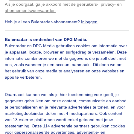
Als je doorgaat, ga je akkoord met de
gebruikers-
,
privacy-
en
Klik
hier
om dit aan te passen
abonnementsvoorwaarden
.
Heb je al een Buienradar-abonnement?
Inloggen
Opbollendewolken
Deelszonnig
Wolken
Buienradar is onderdeel van DPG Media.
Buienradar en DPG Media gebruiken cookies om informatie over
je apparaat, locatie, browser en surfgedrag te verzamelen. Deze
Bekijk slideshow
informatie combineren we met de gegevens die je zelf deelt met
ons, zoals wanneer je een account aanmaakt. Dit doen we om
het gebruik van onze media te analyseren en onze websites en
apps te verbeteren.
Een moment geduld aub...
Daarnaast kunnen we, als je hier toestemming voor geeft, je
gegevens gebruiken om onze content, communicatie en aanbod
te personaliseren en je relevante advertenties te tonen, en voor
marketingdoeleinden delen met 4 mediapartners. Ook content
van 13 externe platformen wordt enkel getoond met jouw
toestemming. Onze 114 advertentie partners gebruiken cookies
voor gepersonaliseerde advertenties, advertentie- en