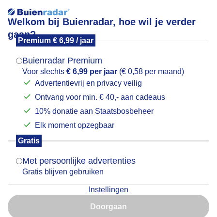
Welkom bij Buienradar, hoe wil je verder
gaan?
Premium € 6,99 / jaar
Mogen we je locatie gebruiken voor het
Opbollende wolken
weer?
Buienradar Premium
Voor slechts
€ 6,99 per jaar
(€ 0,58 per maand)
Advertentievrij en privacy veilig
Ontvang voor min. € 40,- aan cadeaus
Indien je hier nog geen akkoord op hebt gegeven,
verschijnt er zo een pop-up uit je browser waarin
10% donatie aan Staatsbosbeheer
deze toestemming gevraagd wordt.
Elk moment opzegbaar
Gratis
Is goed, toon de popup
Met persoonlijke advertenties
Gratis blijven gebruiken
Meest zonnig met veel variatie in wolken waar de zon
Instellingen
zo nu en dan achter schuil gaat
Nu niet, misschien later
Doorgaan
Door: Toon Boons
Gemaakt: 16-06-2025, 50x bekeken
Gebruik je Safari en wil je niet elke dag deze pop-up zien?