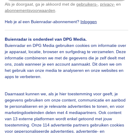
Als je doorgaat, ga je akkoord met de
gebruikers-
,
privacy-
en
Klik
hier
om dit aan te passen
abonnementsvoorwaarden
.
Heb je al een Buienradar-abonnement?
Inloggen
Zonnigenwarmstrandweer
Aangenaamwindje
Buienradar is onderdeel van DPG Media.
Buienradar en DPG Media gebruiken cookies om informatie over
je apparaat, locatie, browser en surfgedrag te verzamelen. Deze
Bekijk slideshow
informatie combineren we met de gegevens die je zelf deelt met
ons, zoals wanneer je een account aanmaakt. Dit doen we om
het gebruik van onze media te analyseren en onze websites en
apps te verbeteren.
Een moment geduld aub...
Daarnaast kunnen we, als je hier toestemming voor geeft, je
gegevens gebruiken om onze content, communicatie en aanbod
te personaliseren en je relevante advertenties te tonen, en voor
marketingdoeleinden delen met 4 mediapartners. Ook content
van 13 externe platformen wordt enkel getoond met jouw
toestemming. Onze 114 advertentie partners gebruiken cookies
voor gepersonaliseerde advertenties, advertentie- en