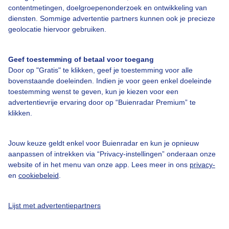
Over Buienradar
contentmetingen, doelgroepenonderzoek en ontwikkeling van
diensten. Sommige advertentie partners kunnen ook je precieze
geolocatie hiervoor gebruiken.
Bedrijfsgegevens
Veelgestelde vragen
Geef toestemming of betaal voor toegang
Door op "Gratis" te klikken, geef je toestemming voor alle
Contact
bovenstaande doeleinden. Indien je voor geen enkel doeleinde
Toegankelijkheid
toestemming wenst te geven, kun je kiezen voor een
advertentievrije ervaring door op “Buienradar Premium” te
Gebruikersvoorwaarden
klikken.
Adverteren
Buienradar Team
Jouw keuze geldt enkel voor Buienradar en kun je opnieuw
aanpassen of intrekken via “Privacy-instellingen” onderaan onze
Privacy beleid
website of in het menu van onze app. Lees meer in ons
privacy-
en
cookiebeleid
.
Cookie beleid
Privacy instellingen
Lijst met advertentiepartners
Gratis weerdata