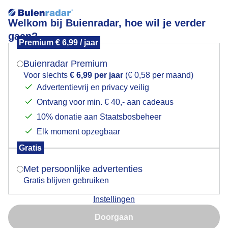
Welkom bij Buienradar, hoe wil je verder
gaan?
Premium € 6,99 / jaar
Mogen we je locatie gebruiken voor het
Zonnig en warm strandweer
weer?
Buienradar Premium
Voor slechts
€ 6,99 per jaar
(€ 0,58 per maand)
Advertentievrij en privacy veilig
Ontvang voor min. € 40,- aan cadeaus
Indien je hier nog geen akkoord op hebt gegeven,
verschijnt er zo een pop-up uit je browser waarin
10% donatie aan Staatsbosbeheer
deze toestemming gevraagd wordt.
Elk moment opzegbaar
Gratis
Is goed, toon de popup
Met persoonlijke advertenties
Gratis blijven gebruiken
Zonnig en warm strandweer aangenaam windje Playa
Instellingen
santa margarida
Nu niet, misschien later
Doorgaan
Door: ria brasser
Gemaakt: 16-06-2025, 55x bekeken
Gebruik je Safari en wil je niet elke dag deze pop-up zien?