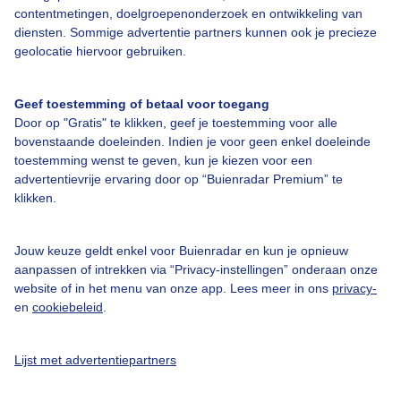
contentmetingen, doelgroepenonderzoek en ontwikkeling van
diensten. Sommige advertentie partners kunnen ook je precieze
geolocatie hiervoor gebruiken.
Over Buienradar
Geef toestemming of betaal voor toegang
Bedrijfsgegevens
Door op "Gratis" te klikken, geef je toestemming voor alle
bovenstaande doeleinden. Indien je voor geen enkel doeleinde
Veelgestelde vragen
toestemming wenst te geven, kun je kiezen voor een
advertentievrije ervaring door op “Buienradar Premium” te
Contact
klikken.
Toegankelijkheid
Gebruikersvoorwaarden
Jouw keuze geldt enkel voor Buienradar en kun je opnieuw
aanpassen of intrekken via “Privacy-instellingen” onderaan onze
Adverteren
website of in het menu van onze app. Lees meer in ons
privacy-
Buienradar Team
en
cookiebeleid
.
Privacy beleid
Lijst met advertentiepartners
Cookie beleid
Privacy instellingen