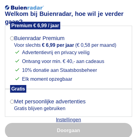
Welkom bij Buienradar, hoe wil je verder
gaan?
Premium € 6,99 / jaar
Mogen we je locatie gebruiken voor het
bever aan't wassen
weer?
Buienradar Premium
Voor slechts
€ 6,99 per jaar
(€ 0,58 per maand)
Advertentievrij en privacy veilig
Ontvang voor min. € 40,- aan cadeaus
Indien je hier nog geen akkoord op hebt gegeven,
verschijnt er zo een pop-up uit je browser waarin
10% donatie aan Staatsbosbeheer
deze toestemming gevraagd wordt.
Elk moment opzegbaar
Gratis
Is goed, toon de popup
Met persoonlijke advertenties
Gratis blijven gebruiken
Instellingen
Nu niet, misschien later
Doorgaan
Gebruik je Safari en wil je niet elke dag deze pop-up zien?