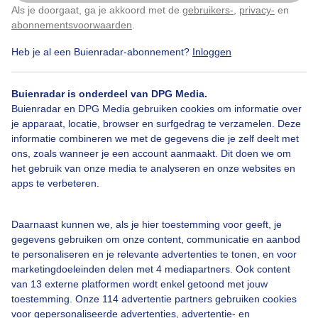
Bevers 4 stuks net wakker, en wassen zich.
Als je doorgaat, ga je akkoord met de
gebruikers-
,
privacy-
en
Klik
hier
om dit aan te passen
abonnementsvoorwaarden
.
Door: Erna Kool
Gemaakt: 15-06-2025, 60x bekeken
Heb je al een Buienradar-abonnement?
Inloggen
Buienradar is onderdeel van DPG Media.
Buienradar en DPG Media gebruiken cookies om informatie over
Bever
Zonsondergang
je apparaat, locatie, browser en surfgedrag te verzamelen. Deze
informatie combineren we met de gegevens die je zelf deelt met
ons, zoals wanneer je een account aanmaakt. Dit doen we om
Bekijk slideshow
het gebruik van onze media te analyseren en onze websites en
apps te verbeteren.
Daarnaast kunnen we, als je hier toestemming voor geeft, je
gegevens gebruiken om onze content, communicatie en aanbod
te personaliseren en je relevante advertenties te tonen, en voor
Een moment geduld aub...
marketingdoeleinden delen met 4 mediapartners. Ook content
van 13 externe platformen wordt enkel getoond met jouw
toestemming. Onze 114 advertentie partners gebruiken cookies
voor gepersonaliseerde advertenties, advertentie- en