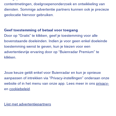
contentmetingen, doelgroepenonderzoek en ontwikkeling van
Over Buienradar
diensten. Sommige advertentie partners kunnen ook je precieze
geolocatie hiervoor gebruiken.
Bedrijfsgegevens
Geef toestemming of betaal voor toegang
Veelgestelde vragen
Door op "Gratis" te klikken, geef je toestemming voor alle
bovenstaande doeleinden. Indien je voor geen enkel doeleinde
Contact
toestemming wenst te geven, kun je kiezen voor een
Toegankelijkheid
advertentievrije ervaring door op “Buienradar Premium” te
klikken.
Gebruikersvoorwaarden
Adverteren
Jouw keuze geldt enkel voor Buienradar en kun je opnieuw
Buienradar Team
aanpassen of intrekken via “Privacy-instellingen” onderaan onze
website of in het menu van onze app. Lees meer in ons
privacy-
Privacy beleid
en
cookiebeleid
.
Cookie beleid
Privacy instellingen
Lijst met advertentiepartners
Gratis weerdata