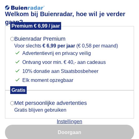
Welkom bij Buienradar, hoe wil je verder
gaan?
Premium € 6,99 / jaar
Mogen we je locatie gebruiken voor het
Duinwandeling onder dicht wolkendek , met aan de
weer?
horizon Den Haag
Buienradar Premium
Voor slechts
€ 6,99 per jaar
(€ 0,58 per maand)
Advertentievrij en privacy veilig
Ontvang voor min. € 40,- aan cadeaus
Indien je hier nog geen akkoord op hebt gegeven,
verschijnt er zo een pop-up uit je browser waarin
10% donatie aan Staatsbosbeheer
deze toestemming gevraagd wordt.
Elk moment opzegbaar
Gratis
Is goed, toon de popup
Met persoonlijke advertenties
Gratis blijven gebruiken
Instellingen
Het voelt klam , het duinzand is ook nog nat van de
Nu niet, misschien later
regen van vannacht
Doorgaan
Gebruik je Safari en wil je niet elke dag deze pop-up zien?