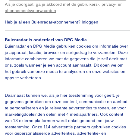
Als je doorgaat, ga je akkoord met de
gebruikers-
,
privacy-
en
Door: Maddy Koster
Gemaakt: 14-06-2025, 82x bekeken
Klik
hier
om dit aan te passen
abonnementsvoorwaarden
.
Heb je al een Buienradar-abonnement?
Inloggen
Duinlandschap
Wandelaars
Wolken
Buienradar is onderdeel van DPG Media.
Buienradar en DPG Media gebruiken cookies om informatie over
je apparaat, locatie, browser en surfgedrag te verzamelen. Deze
informatie combineren we met de gegevens die je zelf deelt met
Bekijk slideshow
ons, zoals wanneer je een account aanmaakt. Dit doen we om
het gebruik van onze media te analyseren en onze websites en
apps te verbeteren.
Daarnaast kunnen we, als je hier toestemming voor geeft, je
Een moment geduld aub...
gegevens gebruiken om onze content, communicatie en aanbod
te personaliseren en je relevante advertenties te tonen, en voor
marketingdoeleinden delen met 4 mediapartners. Ook content
van 13 externe platformen wordt enkel getoond met jouw
toestemming. Onze 114 advertentie partners gebruiken cookies
voor gepersonaliseerde advertenties, advertentie- en