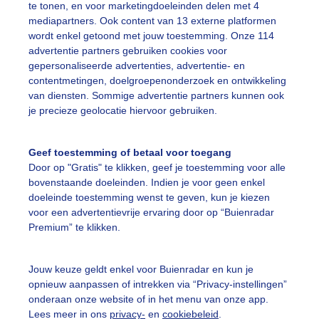
te tonen, en voor marketingdoeleinden delen met 4
mediapartners. Ook content van 13 externe platformen
wordt enkel getoond met jouw toestemming. Onze 114
oolmeesje
Warm
advertentie partners gebruiken cookies voor
gepersonaliseerde advertenties, advertentie- en
contentmetingen, doelgroepenonderzoek en ontwikkeling
ekijk slideshow
van diensten. Sommige advertentie partners kunnen ook
je precieze geolocatie hiervoor gebruiken.
Geef toestemming of betaal voor toegang
Door op "Gratis" te klikken, geef je toestemming voor alle
bovenstaande doeleinden. Indien je voor geen enkel
Een moment geduld
doeleinde toestemming wenst te geven, kun je kiezen
voor een advertentievrije ervaring door op “Buienradar
Premium” te klikken.
uienradar
Mijn weer
Jouw keuze geldt enkel voor Buienradar en kun je
opnieuw aanpassen of intrekken via “Privacy-instellingen”
fsgegevens
De Bilt
onderaan onze website of in het menu van onze app.
stelde vragen
Lees meer in ons
privacy-
en
cookiebeleid
.