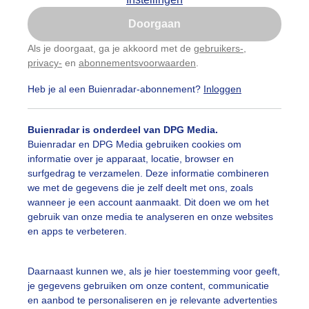
Is goed, toon de popup
Doorgaan
Nu niet, misschien later
Als je doorgaat, ga je akkoord met de
gebruikers-
,
privacy-
en
abonnementsvoorwaarden
.
Gebruik je Safari en wil je niet elke dag deze pop-up
zien?
Heb je al een Buienradar-abonnement?
Inloggen
Klik
hier
om dit aan te passen
Buienradar is onderdeel van DPG Media.
Buienradar en DPG Media gebruiken cookies om
informatie over je apparaat, locatie, browser en
surfgedrag te verzamelen. Deze informatie combineren
we met de gegevens die je zelf deelt met ons, zoals
wanneer je een account aanmaakt. Dit doen we om het
gebruik van onze media te analyseren en onze websites
en apps te verbeteren.
Daarnaast kunnen we, als je hier toestemming voor geeft,
olmeesje Koolmees Vogel Warm Warmte Natuur
je gegevens gebruiken om onze content, communicatie
en aanbod te personaliseren en je relevante advertenties
r: Sandra Romijn
Gemaakt: 13-06-2025, 62x bekeken