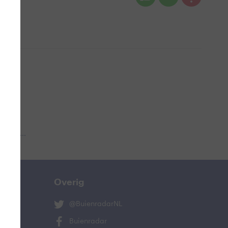
 aub...
Overig
@BuienradarNL
Buienradar