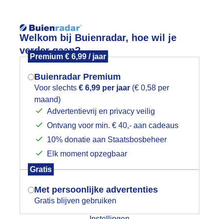
Reisinforma
Lees meer.
Welkom bij Buienradar, hoe wil je
verder gaan?
Premium € 6,99 / jaar
wijd
Foto en video
Weerzine
Buienradar Premium
Zoeken in 
Voor slechts
€ 6,99 per jaar
(€ 0,58 per
maand)
Mogen we je locatie gebruiken voor
ok dit koolmeesje heeft het warm
Advertentievrij en privacy veilig
het weer?
Ontvang voor min. € 40,- aan cadeaus
10% donatie aan Staatsbosbeheer
Elk moment opzegbaar
Indien je hier nog geen akkoord op hebt
Gratis
gegeven, verschijnt er zo een pop-up uit
je browser waarin deze toestemming
Met persoonlijke advertenties
gevraagd wordt.
Gratis blijven gebruiken
Instellingen