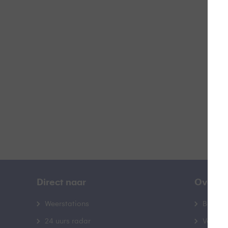
K
B
Direct naar
Over B
Weerstations
Bedrij
24 uurs radar
Veelge