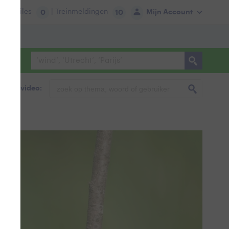
tie:
Files
| Treinmeldingen
Mijn Account
0
10
foto & video: