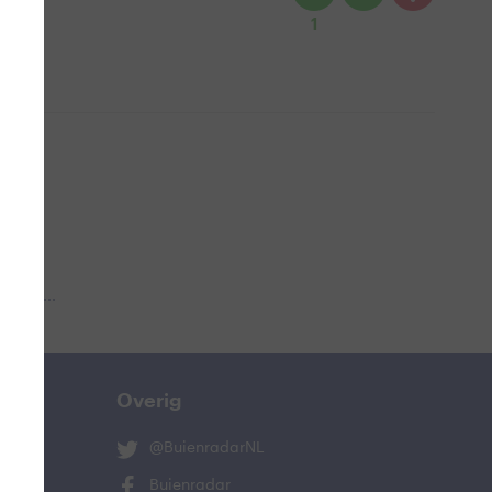
1
 aub...
Overig
@BuienradarNL
Buienradar