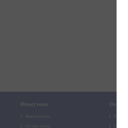
N
B
Direct naar
Over B
Weerstations
Bedrij
24 uurs radar
Veelge