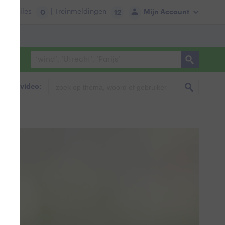
tie:
Files
| Treinmeldingen
Mijn Account
0
12
foto & video: