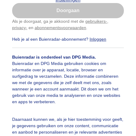
Is goed, toon de popup
Doorgaan
Nu niet, misschien later
Als je doorgaat, ga je akkoord met de
gebruikers-
,
privacy-
en
abonnementsvoorwaarden
.
Gebruik je Safari en wil je niet elke dag deze pop-up
zien?
Heb je al een Buienradar-abonnement?
Inloggen
Klik
hier
om dit aan te passen
Buienradar is onderdeel van DPG Media.
Buienradar en DPG Media gebruiken cookies om
informatie over je apparaat, locatie, browser en
surfgedrag te verzamelen. Deze informatie combineren
we met de gegevens die je zelf deelt met ons, zoals
wanneer je een account aanmaakt. Dit doen we om het
gebruik van onze media te analyseren en onze websites
en apps te verbeteren.
Daarnaast kunnen we, als je hier toestemming voor geeft,
tuur
je gegevens gebruiken om onze content, communicatie
en aanbod te personaliseren en je relevante advertenties
r: Diana Huntjens
Gemaakt: 13-06-2025, 141x bekeken