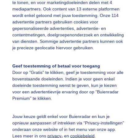
te tonen, en voor marketingdoeleinden delen met 4
mediapartners. Ook content van 13 externe platformen
wordt enkel getoond met jouw toestemming. Onze 114
atuur
Vogels
Zomer
Zon
advertentie partners gebruiken cookies voor
gepersonaliseerde advertenties, advertentie- en
contentmetingen, doelgroepenonderzoek en ontwikkeling
van diensten. Sommige advertentie partners kunnen ook
ekijk slideshow
je precieze geolocatie hiervoor gebruiken.
Geef toestemming of betaal voor toegang
Door op "Gratis" te klikken, geef je toestemming voor alle
bovenstaande doeleinden. Indien je voor geen enkel
Een moment geduld
doeleinde toestemming wenst te geven, kun je kiezen
voor een advertentievrije ervaring door op “Buienradar
Premium” te klikken.
uienradar
Mijn weer
Jouw keuze geldt enkel voor Buienradar en kun je
opnieuw aanpassen of intrekken via “Privacy-instellingen”
fsgegevens
De Bilt
onderaan onze website of in het menu van onze app.
Lees meer in ons
privacy-
en
cookiebeleid
.
stelde vragen