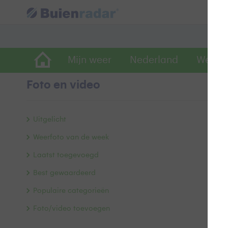
Mijn weer
Nederland
Wereld
Foto en video
J
Uitgelicht
Weerfoto van de week
Laatst toegevoegd
Best gewaardeerd
Populaire categorieën
Foto/video toevoegen