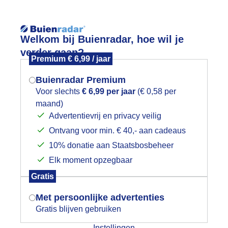
Reisinforma
Lees meer.
Welkom bij Buienradar, hoe wil je
verder gaan?
Premium € 6,99 / jaar
wijd
Foto en video
Weerzine
Buienradar Premium
Zoeken in 
Voor slechts
€ 6,99 per jaar
(€ 0,58 per
maand)
Mogen we je locatie gebruiken voor
onge koolmees
Advertentievrij en privacy veilig
het weer?
Ontvang voor min. € 40,- aan cadeaus
10% donatie aan Staatsbosbeheer
Elk moment opzegbaar
Indien je hier nog geen akkoord op hebt
Gratis
gegeven, verschijnt er zo een pop-up uit
je browser waarin deze toestemming
Met persoonlijke advertenties
gevraagd wordt.
Gratis blijven gebruiken
Instellingen