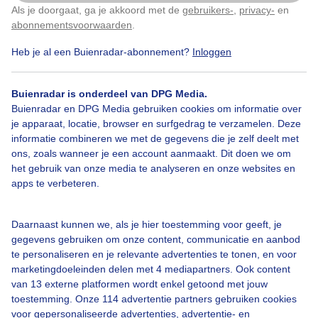
Als je doorgaat, ga je akkoord met de
gebruikers-
,
privacy-
en
Klik
hier
om dit aan te passen
abonnementsvoorwaarden
.
Heb je al een Buienradar-abonnement?
Inloggen
Een moment geduld aub...
Buienradar is onderdeel van DPG Media.
Buienradar en DPG Media gebruiken cookies om informatie over
je apparaat, locatie, browser en surfgedrag te verzamelen. Deze
informatie combineren we met de gegevens die je zelf deelt met
ons, zoals wanneer je een account aanmaakt. Dit doen we om
het gebruik van onze media te analyseren en onze websites en
apps te verbeteren.
Over Buienradar
Daarnaast kunnen we, als je hier toestemming voor geeft, je
Bedrijfsgegevens
gegevens gebruiken om onze content, communicatie en aanbod
te personaliseren en je relevante advertenties te tonen, en voor
Veelgestelde vragen
marketingdoeleinden delen met 4 mediapartners. Ook content
Contact
van 13 externe platformen wordt enkel getoond met jouw
toestemming. Onze 114 advertentie partners gebruiken cookies
Toegankelijkheid
voor gepersonaliseerde advertenties, advertentie- en