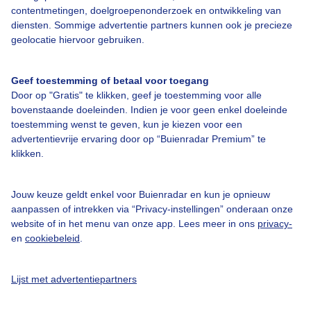
contentmetingen, doelgroepenonderzoek en ontwikkeling van
Gebruikersvoorwaarden
diensten. Sommige advertentie partners kunnen ook je precieze
Adverteren
geolocatie hiervoor gebruiken.
Buienradar Team
Geef toestemming of betaal voor toegang
Privacy beleid
Door op "Gratis" te klikken, geef je toestemming voor alle
Cookie beleid
bovenstaande doeleinden. Indien je voor geen enkel doeleinde
toestemming wenst te geven, kun je kiezen voor een
Privacy instellingen
advertentievrije ervaring door op “Buienradar Premium” te
klikken.
Gratis weerdata
@BuienradarNL
Jouw keuze geldt enkel voor Buienradar en kun je opnieuw
aanpassen of intrekken via “Privacy-instellingen” onderaan onze
Buienradar
website of in het menu van onze app. Lees meer in ons
privacy-
Buienradar
en
cookiebeleid
.
Lijst met advertentiepartners