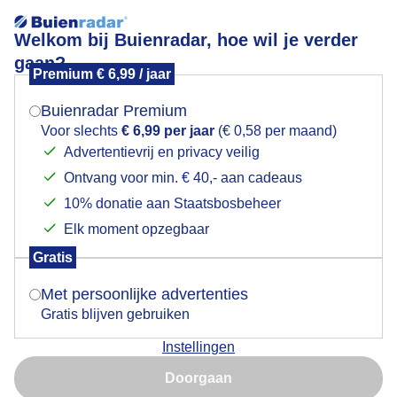
Welkom bij Buienradar, hoe wil je verder
gaan?
Premium € 6,99 / jaar
Mogen we je locatie gebruiken voor het
Lees meer.
weer?
Buienradar Premium
Maan
Voor slechts
€ 6,99 per jaar
(€ 0,58 per maand)
Advertentievrij en privacy veilig
Ontvang voor min. € 40,- aan cadeaus
Indien je hier nog geen akkoord op hebt gegeven,
Lente
verschijnt er zo een pop-up uit je browser waarin
10% donatie aan Staatsbosbeheer
deze toestemming gevraagd wordt.
Door: Claudia
Gemaakt: 13-06-2025, 57x bekeken
Elk moment opzegbaar
Gratis
Is goed, toon de popup
Met persoonlijke advertenties
Maan
Lente
Gratis blijven gebruiken
Instellingen
Nu niet, misschien later
Doorgaan
Bekijk slideshow
Gebruik je Safari en wil je niet elke dag deze pop-up zien?