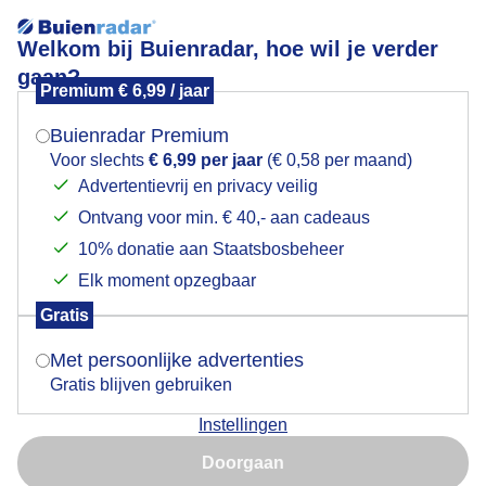
Welkom bij Buienradar, hoe wil je verder
gaan?
Premium € 6,99 / jaar
Mogen we je locatie gebruiken voor het
Jacobsladder
weer?
Buienradar Premium
Voor slechts
€ 6,99 per jaar
(€ 0,58 per maand)
Advertentievrij en privacy veilig
Ontvang voor min. € 40,- aan cadeaus
Indien je hier nog geen akkoord op hebt gegeven,
verschijnt er zo een pop-up uit je browser waarin
10% donatie aan Staatsbosbeheer
deze toestemming gevraagd wordt.
Elk moment opzegbaar
Gratis
Is goed, toon de popup
Met persoonlijke advertenties
Gratis blijven gebruiken
Bewolkte lucht
Instellingen
Nu niet, misschien later
Door: Francien Tax
Gemaakt: 13-06-2025, 43x bekeken
Doorgaan
Gebruik je Safari en wil je niet elke dag deze pop-up zien?