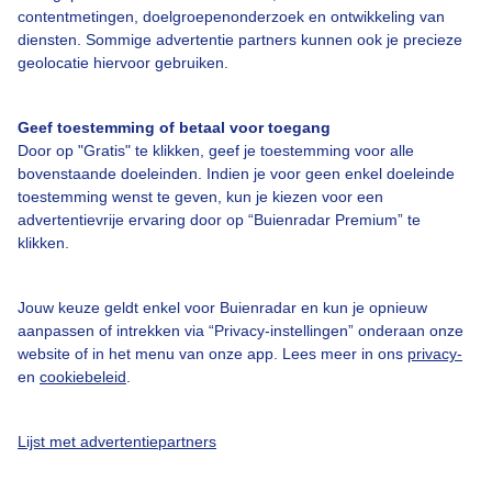
contentmetingen, doelgroepenonderzoek en ontwikkeling van
diensten. Sommige advertentie partners kunnen ook je precieze
Bedrijfsgegevens
geolocatie hiervoor gebruiken.
Veelgestelde vragen
Geef toestemming of betaal voor toegang
Contact
Door op "Gratis" te klikken, geef je toestemming voor alle
Toegankelijkheid
bovenstaande doeleinden. Indien je voor geen enkel doeleinde
toestemming wenst te geven, kun je kiezen voor een
Gebruikersvoorwaarden
advertentievrije ervaring door op “Buienradar Premium” te
klikken.
Adverteren
Buienradar Team
Jouw keuze geldt enkel voor Buienradar en kun je opnieuw
Privacy beleid
aanpassen of intrekken via “Privacy-instellingen” onderaan onze
website of in het menu van onze app. Lees meer in ons
privacy-
Cookie beleid
en
cookiebeleid
.
Privacy instellingen
Gratis weerdata
Lijst met advertentiepartners
@BuienradarNL