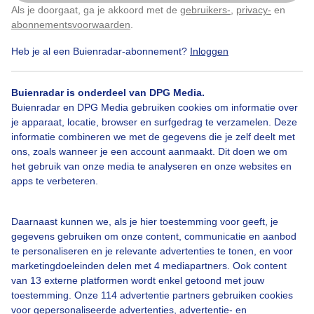
Als je doorgaat, ga je akkoord met de
gebruikers-
,
privacy-
en
Klik
hier
om dit aan te passen
abonnementsvoorwaarden
.
Heb je al een Buienradar-abonnement?
Inloggen
Zomer
Zon
Wolken
Buienradar is onderdeel van DPG Media.
Buienradar en DPG Media gebruiken cookies om informatie over
Bekijk slideshow
je apparaat, locatie, browser en surfgedrag te verzamelen. Deze
informatie combineren we met de gegevens die je zelf deelt met
ons, zoals wanneer je een account aanmaakt. Dit doen we om
het gebruik van onze media te analyseren en onze websites en
apps te verbeteren.
Een moment geduld aub...
Daarnaast kunnen we, als je hier toestemming voor geeft, je
gegevens gebruiken om onze content, communicatie en aanbod
te personaliseren en je relevante advertenties te tonen, en voor
marketingdoeleinden delen met 4 mediapartners. Ook content
van 13 externe platformen wordt enkel getoond met jouw
toestemming. Onze 114 advertentie partners gebruiken cookies
voor gepersonaliseerde advertenties, advertentie- en
Over Buienradar