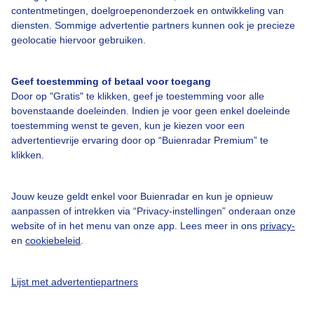
contentmetingen, doelgroepenonderzoek en ontwikkeling van
diensten. Sommige advertentie partners kunnen ook je precieze
Over Buienradar
geolocatie hiervoor gebruiken.
Bedrijfsgegevens
Geef toestemming of betaal voor toegang
Veelgestelde vragen
Door op "Gratis" te klikken, geef je toestemming voor alle
bovenstaande doeleinden. Indien je voor geen enkel doeleinde
Contact
toestemming wenst te geven, kun je kiezen voor een
advertentievrije ervaring door op “Buienradar Premium” te
Toegankelijkheid
klikken.
Gebruikersvoorwaarden
Adverteren
Jouw keuze geldt enkel voor Buienradar en kun je opnieuw
aanpassen of intrekken via “Privacy-instellingen” onderaan onze
Buienradar Team
website of in het menu van onze app. Lees meer in ons
privacy-
Privacy beleid
en
cookiebeleid
.
Cookie beleid
Lijst met advertentiepartners
Privacy instellingen
Gratis weerdata