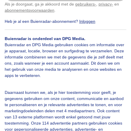
Als je doorgaat, ga je akkoord met de
gebruikers-
,
privacy-
en
Klik
hier
om dit aan te passen
Door: Astrid Wiessner Hoog
Gemaakt: 13-06-2025, 50x bekeken
abonnementsvoorwaarden
.
Heb je al een Buienradar-abonnement?
Inloggen
Akker
Bespuiten
Wolken
Buienradar is onderdeel van DPG Media.
Buienradar en DPG Media gebruiken cookies om informatie over
je apparaat, locatie, browser en surfgedrag te verzamelen. Deze
informatie combineren we met de gegevens die je zelf deelt met
Bekijk slideshow
ons, zoals wanneer je een account aanmaakt. Dit doen we om
het gebruik van onze media te analyseren en onze websites en
apps te verbeteren.
Daarnaast kunnen we, als je hier toestemming voor geeft, je
gegevens gebruiken om onze content, communicatie en aanbod
Een moment geduld aub...
te personaliseren en je relevante advertenties te tonen, en voor
marketingdoeleinden delen met 4 mediapartners. Ook content
van 13 externe platformen wordt enkel getoond met jouw
toestemming. Onze 114 advertentie partners gebruiken cookies
voor gepersonaliseerde advertenties, advertentie- en