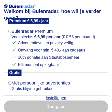
Welkom bij Buienradar, hoe wil je verder
gaan?
Premium € 6,99 / jaar
Mogen we je locatie gebruiken voor het
Lees meer.
weer?
Buienradar Premium
Boer al vroeg bezig zijn akker bespuiten
Voor slechts
€ 6,99 per jaar
(€ 0,58 per maand)
Advertentievrij en privacy veilig
Ontvang voor min. € 40,- aan cadeaus
Indien je hier nog geen akkoord op hebt gegeven,
verschijnt er zo een pop-up uit je browser waarin
10% donatie aan Staatsbosbeheer
deze toestemming gevraagd wordt.
Elk moment opzegbaar
Gratis
Is goed, toon de popup
Met persoonlijke advertenties
Gratis blijven gebruiken
Instellingen
Nu niet, misschien later
Vriendelijke bewolktelucht en al 19 gr om 07.30 uur
Doorgaan
Gebruik je Safari en wil je niet elke dag deze pop-up zien?