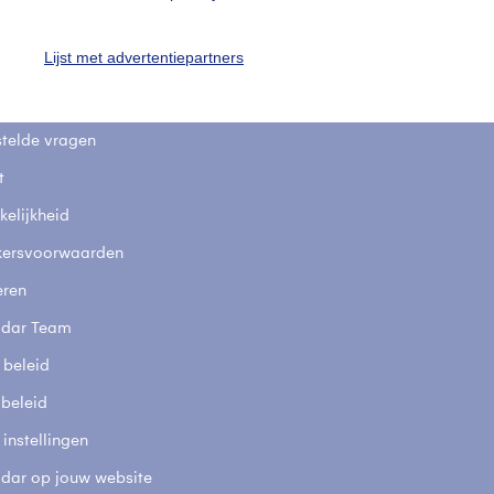
uienradar
Mijn weer
Lijst met advertentiepartners
fsgegevens
De Bilt
stelde vragen
t
elijkheid
kersvoorwaarden
eren
adar Team
 beleid
 beleid
 instellingen
adar op jouw website