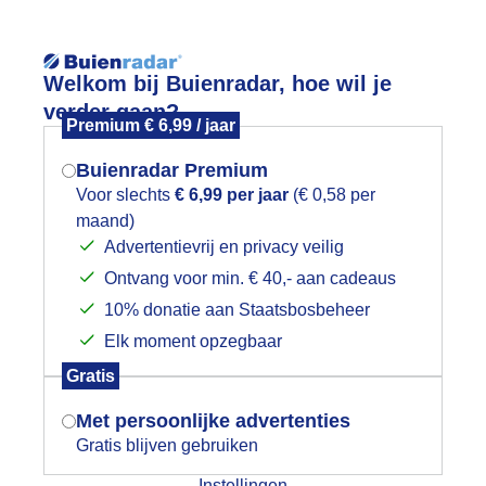
Reisinforma
Welkom bij Buienradar, hoe wil je
verder gaan?
Premium € 6,99 / jaar
Buienradar Premium
Voor slechts
€ 6,99 per jaar
(€ 0,58 per
wijd
Foto en video
Weerzine
maand)
Mogen we je locatie gebruiken voor
Advertentievrij en privacy veilig
het weer?
Zoeken in 
Ontvang voor min. € 40,- aan cadeaus
10% donatie aan Staatsbosbeheer
onsondergang
Elk moment opzegbaar
Indien je hier nog geen akkoord op hebt
Gratis
gegeven, verschijnt er zo een pop-up uit
je browser waarin deze toestemming
Met persoonlijke advertenties
gevraagd wordt.
Gratis blijven gebruiken
Instellingen