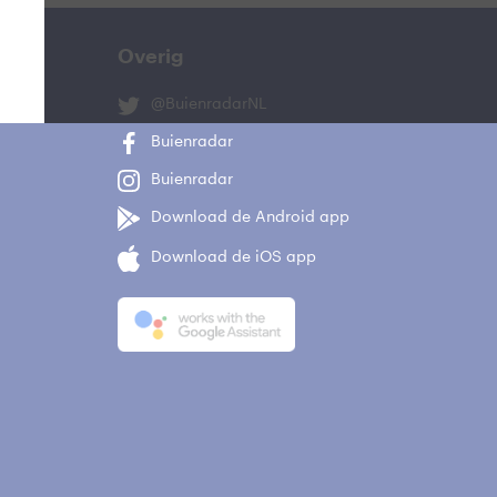
Overig
@BuienradarNL
Buienradar
Buienradar
Download de Android app
Download de iOS app