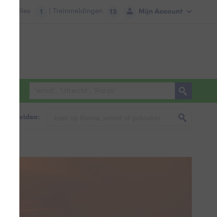
tie:
Files
| Treinmeldingen
Mijn Account
1
13
foto & video: