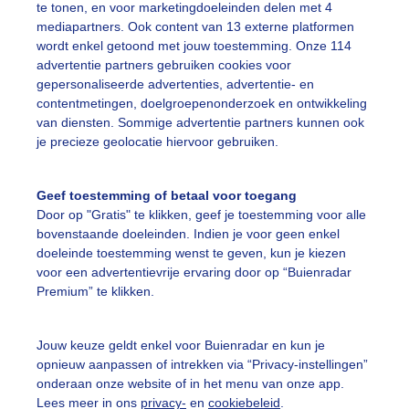
te tonen, en voor marketingdoeleinden delen met 4
mediapartners. Ook content van 13 externe platformen
wordt enkel getoond met jouw toestemming. Onze 114
advertentie partners gebruiken cookies voor
gepersonaliseerde advertenties, advertentie- en
nieten van een mooie zonsondergang
contentmetingen, doelgroepenonderzoek en ontwikkeling
van diensten. Sommige advertentie partners kunnen ook
r: Erna Kool
Gemaakt: 12-06-2025, 64x bekeken
je precieze geolocatie hiervoor gebruiken.
omer
Zon
Zonsondergang
Geef toestemming of betaal voor toegang
Door op "Gratis" te klikken, geef je toestemming voor alle
bovenstaande doeleinden. Indien je voor geen enkel
ekijk slideshow
doeleinde toestemming wenst te geven, kun je kiezen
voor een advertentievrije ervaring door op “Buienradar
Premium” te klikken.
Jouw keuze geldt enkel voor Buienradar en kun je
opnieuw aanpassen of intrekken via “Privacy-instellingen”
Een moment geduld
onderaan onze website of in het menu van onze app.
Lees meer in ons
privacy-
en
cookiebeleid
.