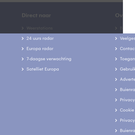
Direct naar
Over B
Weerstations
Bedrij
24 uurs radar
Veelge
Europa radar
Contac
7-daagse verwachting
Toegank
Satelliet Europa
Gebrui
Advert
Buienr
Privacy
Cookie
Privacy
Buienr