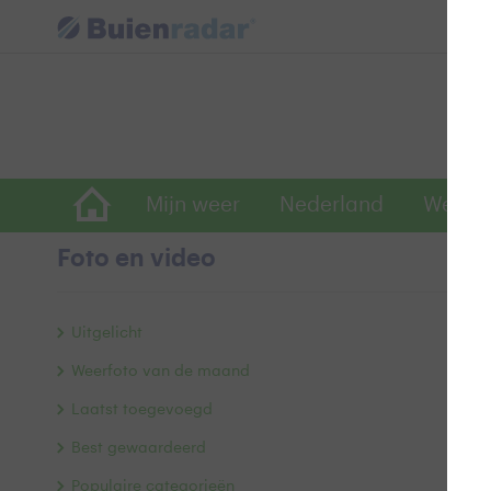
Mijn weer
Nederland
Wereld
Foto en video
z
Uitgelicht
Weerfoto van de maand
Laatst toegevoegd
Best gewaardeerd
Populaire categorieën