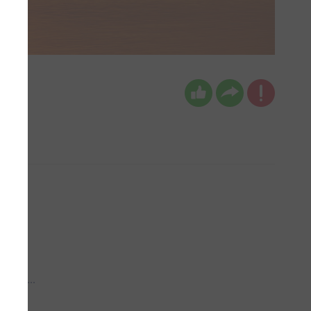
 aub...