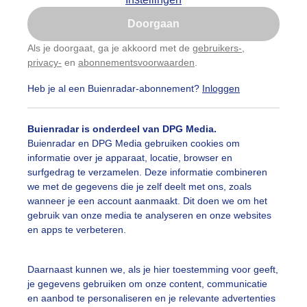
Is goed, toon de popup
Doorgaan
Nu niet, misschien later
Als je doorgaat, ga je akkoord met de
gebruikers-
,
privacy-
en
abonnementsvoorwaarden
.
Gebruik je Safari en wil je niet elke dag deze pop-up
zien?
Heb je al een Buienradar-abonnement?
Inloggen
Klik
hier
om dit aan te passen
Buienradar is onderdeel van DPG Media.
Buienradar en DPG Media gebruiken cookies om
informatie over je apparaat, locatie, browser en
surfgedrag te verzamelen. Deze informatie combineren
we met de gegevens die je zelf deelt met ons, zoals
wanneer je een account aanmaakt. Dit doen we om het
gebruik van onze media te analyseren en onze websites
en apps te verbeteren.
Daarnaast kunnen we, als je hier toestemming voor geeft,
je gegevens gebruiken om onze content, communicatie
en aanbod te personaliseren en je relevante advertenties