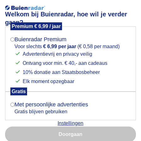
Welkom bij Buienradar, hoe wil je verder
gaan?
Premium € 6,99 / jaar
Mogen we je locatie gebruiken voor het
mooie kleurtjes aan de noorderham in Krommenie
weer?
Buienradar Premium
Voor slechts
€ 6,99 per jaar
(€ 0,58 per maand)
Advertentievrij en privacy veilig
Ontvang voor min. € 40,- aan cadeaus
Indien je hier nog geen akkoord op hebt gegeven,
verschijnt er zo een pop-up uit je browser waarin
10% donatie aan Staatsbosbeheer
deze toestemming gevraagd wordt.
Elk moment opzegbaar
Gratis
Is goed, toon de popup
Met persoonlijke advertenties
Gratis blijven gebruiken
Instellingen
Nu niet, misschien later
Doorgaan
Gebruik je Safari en wil je niet elke dag deze pop-up zien?
Door: Nico
Gemaakt: 12-06-2025, 46x bekeken