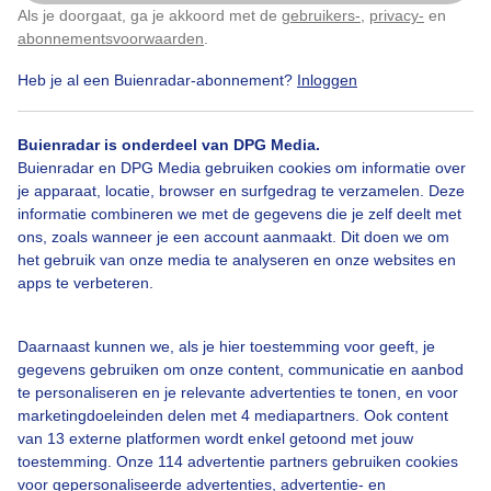
Als je doorgaat, ga je akkoord met de
gebruikers-
,
privacy-
en
Klik
hier
om dit aan te passen
abonnementsvoorwaarden
.
Heb je al een Buienradar-abonnement?
Inloggen
Buienradar is onderdeel van DPG Media.
Bekijk slideshow
Buienradar en DPG Media gebruiken cookies om informatie over
je apparaat, locatie, browser en surfgedrag te verzamelen. Deze
informatie combineren we met de gegevens die je zelf deelt met
ons, zoals wanneer je een account aanmaakt. Dit doen we om
het gebruik van onze media te analyseren en onze websites en
apps te verbeteren.
Een moment geduld aub...
Daarnaast kunnen we, als je hier toestemming voor geeft, je
gegevens gebruiken om onze content, communicatie en aanbod
te personaliseren en je relevante advertenties te tonen, en voor
marketingdoeleinden delen met 4 mediapartners. Ook content
van 13 externe platformen wordt enkel getoond met jouw
Over Buienradar
toestemming. Onze 114 advertentie partners gebruiken cookies
voor gepersonaliseerde advertenties, advertentie- en