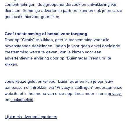
contentmetingen, doelgroepenonderzoek en ontwikkeling van
Bedrijfsgegevens
diensten. Sommige advertentie partners kunnen ook je precieze
geolocatie hiervoor gebruiken.
Veelgestelde vragen
Contact
Geef toestemming of betaal voor toegang
Toegankelijkheid
Door op "Gratis" te klikken, geef je toestemming voor alle
bovenstaande doeleinden. Indien je voor geen enkel doeleinde
Gebruikersvoorwaarden
toestemming wenst te geven, kun je kiezen voor een
advertentievrije ervaring door op “Buienradar Premium” te
Adverteren
klikken.
Buienradar Team
Privacy beleid
Jouw keuze geldt enkel voor Buienradar en kun je opnieuw
aanpassen of intrekken via “Privacy-instellingen” onderaan onze
Cookie beleid
website of in het menu van onze app. Lees meer in ons
privacy-
Privacy instellingen
en
cookiebeleid
.
Gratis weerdata
Lijst met advertentiepartners
@BuienradarNL