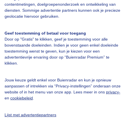
contentmetingen, doelgroepenonderzoek en ontwikkeling van
diensten. Sommige advertentie partners kunnen ook je precieze
Bedrijfsgegevens
geolocatie hiervoor gebruiken.
Veelgestelde vragen
Geef toestemming of betaal voor toegang
Contact
Door op "Gratis" te klikken, geef je toestemming voor alle
Toegankelijkheid
bovenstaande doeleinden. Indien je voor geen enkel doeleinde
toestemming wenst te geven, kun je kiezen voor een
Gebruikersvoorwaarden
advertentievrije ervaring door op “Buienradar Premium” te
klikken.
Adverteren
Buienradar Team
Jouw keuze geldt enkel voor Buienradar en kun je opnieuw
Privacy beleid
aanpassen of intrekken via “Privacy-instellingen” onderaan onze
website of in het menu van onze app. Lees meer in ons
privacy-
Cookie beleid
en
cookiebeleid
.
Privacy instellingen
Gratis weerdata
Lijst met advertentiepartners
@BuienradarNL