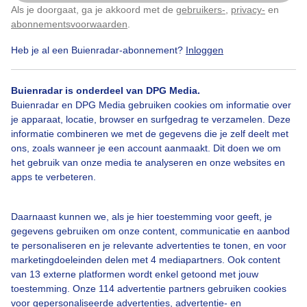
Als je doorgaat, ga je akkoord met de
gebruikers-
,
privacy-
en
Klik
hier
om dit aan te passen
Door: René
Gemaakt: 12-06-2025, 60x bekeken
abonnementsvoorwaarden
.
Heb je al een Buienradar-abonnement?
Inloggen
Buienradar is onderdeel van DPG Media.
Buienradar en DPG Media gebruiken cookies om informatie over
Bekijk slideshow
je apparaat, locatie, browser en surfgedrag te verzamelen. Deze
informatie combineren we met de gegevens die je zelf deelt met
ons, zoals wanneer je een account aanmaakt. Dit doen we om
het gebruik van onze media te analyseren en onze websites en
apps te verbeteren.
Een moment geduld aub...
Daarnaast kunnen we, als je hier toestemming voor geeft, je
gegevens gebruiken om onze content, communicatie en aanbod
te personaliseren en je relevante advertenties te tonen, en voor
marketingdoeleinden delen met 4 mediapartners. Ook content
van 13 externe platformen wordt enkel getoond met jouw
toestemming. Onze 114 advertentie partners gebruiken cookies
Over Buienradar
voor gepersonaliseerde advertenties, advertentie- en