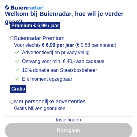
Welkom bij Buienradar, hoe wil je verder
gaan?
Premium € 6,99 / jaar
Mogen we je locatie gebruiken voor het
Lees meer.
weer?
Buienradar Premium
Lichte sluierbewolking in de loop van de middag. Bij
Voor slechts
€ 6,99 per jaar
(€ 0,58 per maand)
een stevige oosten wind. 27 ° C. N'wijk.
Advertentievrij en privacy veilig
Ontvang voor min. € 40,- aan cadeaus
Indien je hier nog geen akkoord op hebt gegeven,
verschijnt er zo een pop-up uit je browser waarin
10% donatie aan Staatsbosbeheer
deze toestemming gevraagd wordt.
Elk moment opzegbaar
Gratis
Is goed, toon de popup
Met persoonlijke advertenties
Gratis blijven gebruiken
Instellingen
Nu niet, misschien later
Doorgaan
Gebruik je Safari en wil je niet elke dag deze pop-up zien?