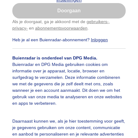
Is goed, toon de popup
Doorgaan
Nu niet, misschien later
Als je doorgaat, ga je akkoord met de
gebruikers-
,
privacy-
en
abonnementsvoorwaarden
.
Gebruik je Safari en wil je niet elke dag deze pop-up
zien?
Heb je al een Buienradar-abonnement?
Inloggen
Klik
hier
om dit aan te passen
Buienradar is onderdeel van DPG Media.
Buienradar en DPG Media gebruiken cookies om
informatie over je apparaat, locatie, browser en
surfgedrag te verzamelen. Deze informatie combineren
we met de gegevens die je zelf deelt met ons, zoals
wanneer je een account aanmaakt. Dit doen we om het
gebruik van onze media te analyseren en onze websites
en apps te verbeteren.
Daarnaast kunnen we, als je hier toestemming voor geeft,
je gegevens gebruiken om onze content, communicatie
en aanbod te personaliseren en je relevante advertenties