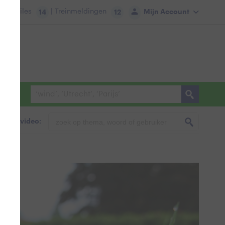
tie:
Files
| Treinmeldingen
Mijn Account
14
12
foto & video: