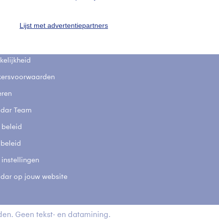
fsgegevens
De Bilt
Lijst met advertentiepartners
stelde vragen
t
elijkheid
kersvoorwaarden
eren
adar Team
 beleid
 beleid
 instellingen
adar op jouw website
en. Geen tekst- en datamining.