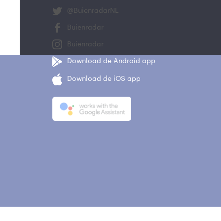
@BuienradarNL
Buienradar
Buienradar
Download de Android app
Download de iOS app