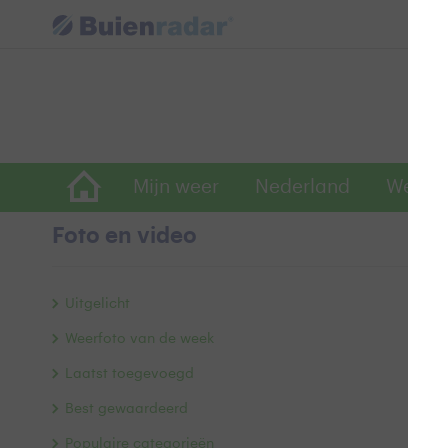
Mijn weer
Nederland
Wereld
Foto en video
P
Uitgelicht
Weerfoto van de week
Laatst toegevoegd
Best gewaardeerd
Populaire categorieën