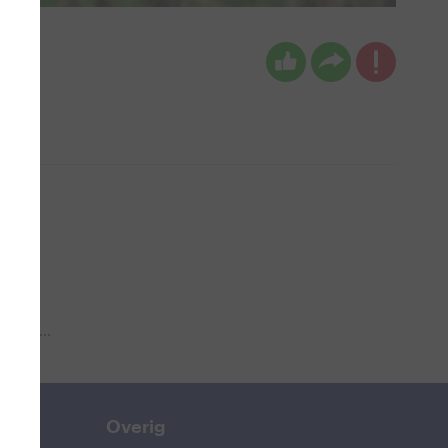
 aub...
Overig