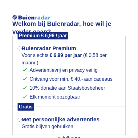
Reisinforma
Welkom bij Buienradar, hoe wil je
verder gaan?
Premium € 6,99 / jaar
Buienradar Premium
Voor slechts
€ 6,99 per jaar
(€ 0,58 per
wijd
Foto en video
Weerzine
maand)
Mogen we je locatie gebruiken voor
Advertentievrij en privacy veilig
het weer?
Zoeken in 
Ontvang voor min. € 40,- aan cadeaus
10% donatie aan Staatsbosbeheer
addenstoelen
Elk moment opzegbaar
Indien je hier nog geen akkoord op hebt
Gratis
gegeven, verschijnt er zo een pop-up uit
je browser waarin deze toestemming
Met persoonlijke advertenties
gevraagd wordt.
Gratis blijven gebruiken
Instellingen