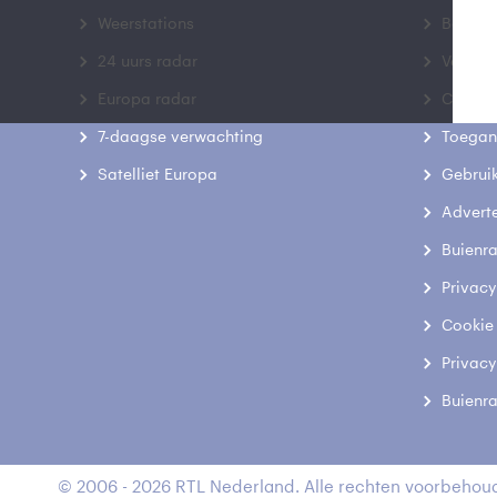
Weerstations
Bedrij
24 uurs radar
Veelge
Europa radar
Contac
7-daagse verwachting
Toegank
Satelliet Europa
Gebrui
Advert
Buienr
Privacy
Cookie
Privacy
Buienr
© 2006 - 2026 RTL Nederland. Alle rechten voorbehoud