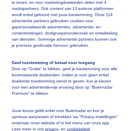
te tonen, en voor marketingdoeleinden delen met 4
ddenstoelen
mediapartners. Ook content van 13 externe platformen
wordt enkel getoond met jouw toestemming. Onze 114
r: Mark Klos
Gemaakt: 11-06-2025, 142x bekeken
advertentie partners gebruiken cookies voor
gepersonaliseerde advertenties, advertentie- en
contentmetingen, doelgroepenonderzoek en ontwikkeling
omer
van diensten. Sommige advertentie partners kunnen ook
je precieze geolocatie hiervoor gebruiken.
ekijk slideshow
Geef toestemming of betaal voor toegang
Door op "Gratis" te klikken, geef je toestemming voor alle
bovenstaande doeleinden. Indien je voor geen enkel
doeleinde toestemming wenst te geven, kun je kiezen
voor een advertentievrije ervaring door op “Buienradar
Premium” te klikken.
Een moment geduld
Jouw keuze geldt enkel voor Buienradar en kun je
opnieuw aanpassen of intrekken via “Privacy-instellingen”
onderaan onze website of in het menu van onze app.
uienradar
Mijn weer
Lees meer in ons
privacy-
en
cookiebeleid
.