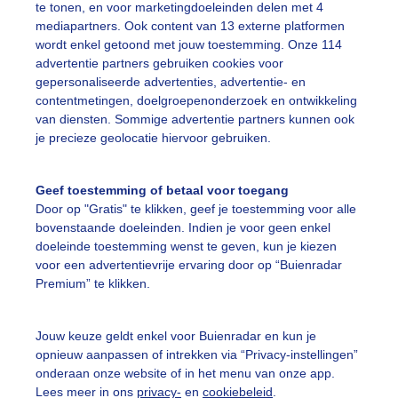
te tonen, en voor marketingdoeleinden delen met 4
mediapartners. Ook content van 13 externe platformen
armweer
Verkoelingophetwater
Suppen
wordt enkel getoond met jouw toestemming. Onze 114
advertentie partners gebruiken cookies voor
gepersonaliseerde advertenties, advertentie- en
ekijk slideshow
contentmetingen, doelgroepenonderzoek en ontwikkeling
van diensten. Sommige advertentie partners kunnen ook
je precieze geolocatie hiervoor gebruiken.
Geef toestemming of betaal voor toegang
Door op "Gratis" te klikken, geef je toestemming voor alle
Een moment geduld
bovenstaande doeleinden. Indien je voor geen enkel
doeleinde toestemming wenst te geven, kun je kiezen
voor een advertentievrije ervaring door op “Buienradar
Premium” te klikken.
uienradar
Mijn weer
Jouw keuze geldt enkel voor Buienradar en kun je
fsgegevens
De Bilt
opnieuw aanpassen of intrekken via “Privacy-instellingen”
stelde vragen
onderaan onze website of in het menu van onze app.
Lees meer in ons
privacy-
en
cookiebeleid
.
t