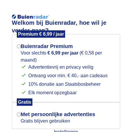
Reisinforma
Welkom bij Buienradar, hoe wil je
verder gaan?
Premium € 6,99 / jaar
Buienradar Premium
Voor slechts
€ 6,99 per jaar
(€ 0,58 per
wijd
Foto en video
Weerzine
maand)
Mogen we je locatie gebruiken voor
Advertentievrij en privacy veilig
het weer?
Zoeken in 
Ontvang voor min. € 40,- aan cadeaus
10% donatie aan Staatsbosbeheer
arm weer verkoeling op het water
Elk moment opzegbaar
Indien je hier nog geen akkoord op hebt
Gratis
gegeven, verschijnt er zo een pop-up uit
je browser waarin deze toestemming
Met persoonlijke advertenties
gevraagd wordt.
Gratis blijven gebruiken
Instellingen