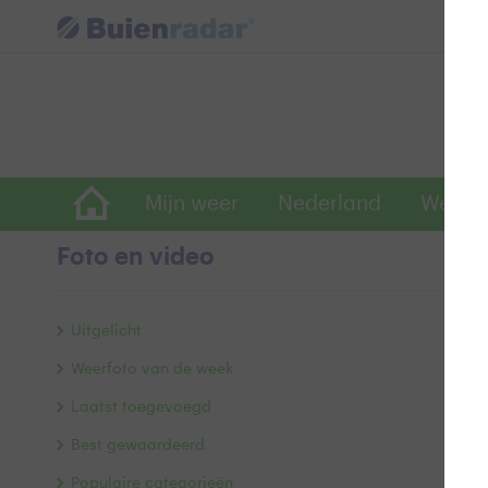
Mijn weer
Nederland
Wereld
Foto en video
W
Uitgelicht
Weerfoto van de week
Laatst toegevoegd
Best gewaardeerd
Populaire categorieën