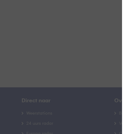
W
B
Direct naar
Over B
Weerstations
Bedrij
24 uurs radar
Veelge
Europa radar
Contac