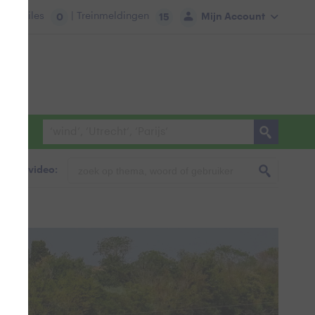
tie:
Files
| Treinmeldingen
Mijn Account
0
15
foto & video: