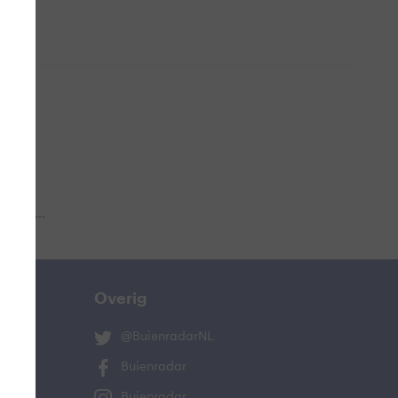
 aub...
Overig
@BuienradarNL
Buienradar
Buienradar