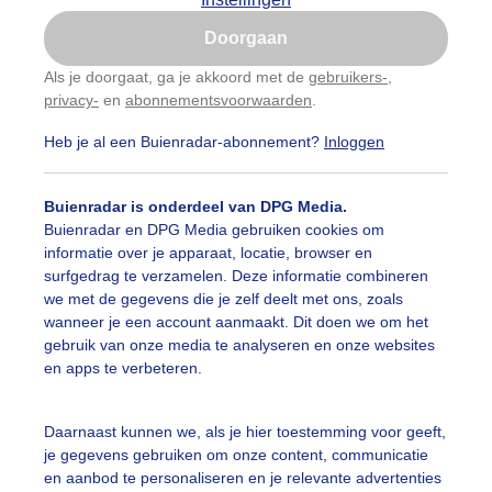
Is goed, toon de popup
Doorgaan
Nu niet, misschien later
Als je doorgaat, ga je akkoord met de
gebruikers-
,
privacy-
en
abonnementsvoorwaarden
.
Gebruik je Safari en wil je niet elke dag deze pop-up
zien?
Heb je al een Buienradar-abonnement?
Inloggen
Klik
hier
om dit aan te passen
Buienradar is onderdeel van DPG Media.
Buienradar en DPG Media gebruiken cookies om
informatie over je apparaat, locatie, browser en
surfgedrag te verzamelen. Deze informatie combineren
we met de gegevens die je zelf deelt met ons, zoals
wanneer je een account aanmaakt. Dit doen we om het
gebruik van onze media te analyseren en onze websites
en apps te verbeteren.
rm weer verkoeling op het water
Daarnaast kunnen we, als je hier toestemming voor geeft,
je gegevens gebruiken om onze content, communicatie
r: ria brasser
Gemaakt: 10-06-2025, 54x bekeken
en aanbod te personaliseren en je relevante advertenties