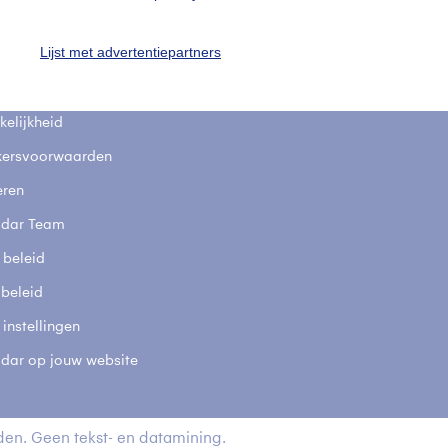
fsgegevens
De Bilt
Lijst met advertentiepartners
stelde vragen
t
elijkheid
kersvoorwaarden
eren
adar Team
 beleid
 beleid
 instellingen
adar op jouw website
en. Geen tekst- en datamining.