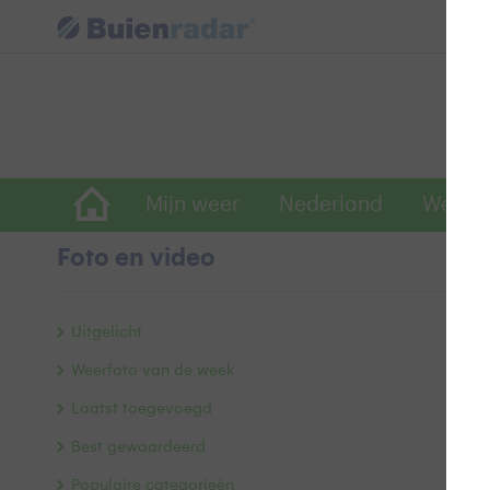
Mijn weer
Nederland
Wereld
Foto en video
S
Uitgelicht
Weerfoto van de week
Laatst toegevoegd
Best gewaardeerd
Populaire categorieën