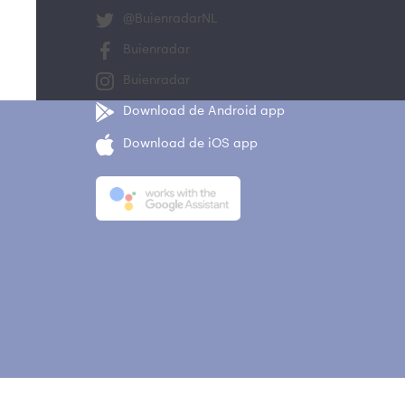
@BuienradarNL
Buienradar
Buienradar
Download de Android app
Download de iOS app