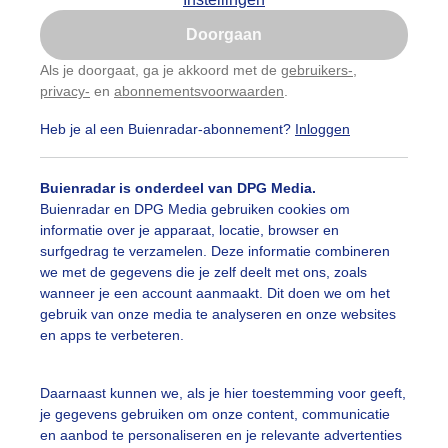
Is goed, toon de popup
Doorgaan
Nu niet, misschien later
Als je doorgaat, ga je akkoord met de
gebruikers-
,
privacy-
en
abonnementsvoorwaarden
.
Gebruik je Safari en wil je niet elke dag deze pop-up
zien?
Heb je al een Buienradar-abonnement?
Inloggen
Klik
hier
om dit aan te passen
Buienradar is onderdeel van DPG Media.
Buienradar en DPG Media gebruiken cookies om
informatie over je apparaat, locatie, browser en
surfgedrag te verzamelen. Deze informatie combineren
we met de gegevens die je zelf deelt met ons, zoals
wanneer je een account aanmaakt. Dit doen we om het
gebruik van onze media te analyseren en onze websites
en apps te verbeteren.
Daarnaast kunnen we, als je hier toestemming voor geeft,
je gegevens gebruiken om onze content, communicatie
en aanbod te personaliseren en je relevante advertenties