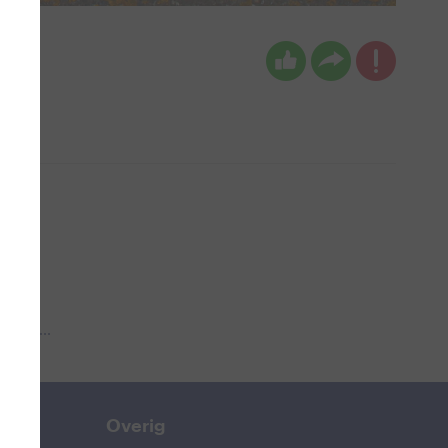
 aub...
Overig