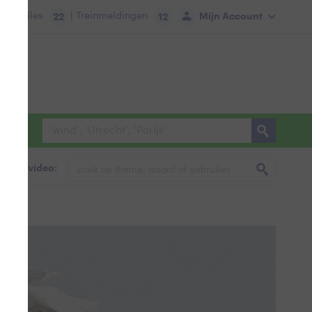
tie:
Files
| Treinmeldingen
Mijn Account
22
12
foto & video: