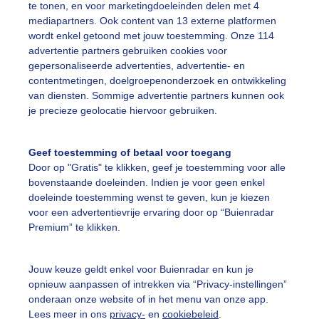
te tonen, en voor marketingdoeleinden delen met 4
euw laat zich voortbewegen door de wind
mediapartners. Ook content van 13 externe platformen
wordt enkel getoond met jouw toestemming. Onze 114
r: Ruud Den Boer
Gemaakt: 10-06-2025, 24x bekeken
advertentie partners gebruiken cookies voor
gepersonaliseerde advertenties, advertentie- en
contentmetingen, doelgroepenonderzoek en ontwikkeling
ind
van diensten. Sommige advertentie partners kunnen ook
je precieze geolocatie hiervoor gebruiken.
ekijk slideshow
Geef toestemming of betaal voor toegang
Door op "Gratis" te klikken, geef je toestemming voor alle
bovenstaande doeleinden. Indien je voor geen enkel
doeleinde toestemming wenst te geven, kun je kiezen
voor een advertentievrije ervaring door op “Buienradar
Premium” te klikken.
Een moment geduld
Jouw keuze geldt enkel voor Buienradar en kun je
opnieuw aanpassen of intrekken via “Privacy-instellingen”
onderaan onze website of in het menu van onze app.
uienradar
Mijn weer
Lees meer in ons
privacy-
en
cookiebeleid
.