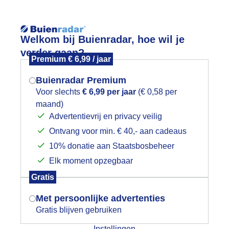
Reisinforma
Welkom bij Buienradar, hoe wil je
verder gaan?
Premium € 6,99 / jaar
Buienradar Premium
Voor slechts
€ 6,99 per jaar
(€ 0,58 per
wijd
Foto en video
Weerzine
maand)
Mogen we je locatie gebruiken voor
Advertentievrij en privacy veilig
het weer?
Zoeken in 
Ontvang voor min. € 40,- aan cadeaus
10% donatie aan Staatsbosbeheer
tevige wind aan zee
Elk moment opzegbaar
Indien je hier nog geen akkoord op hebt
Gratis
gegeven, verschijnt er zo een pop-up uit
je browser waarin deze toestemming
Met persoonlijke advertenties
gevraagd wordt.
Gratis blijven gebruiken
Instellingen