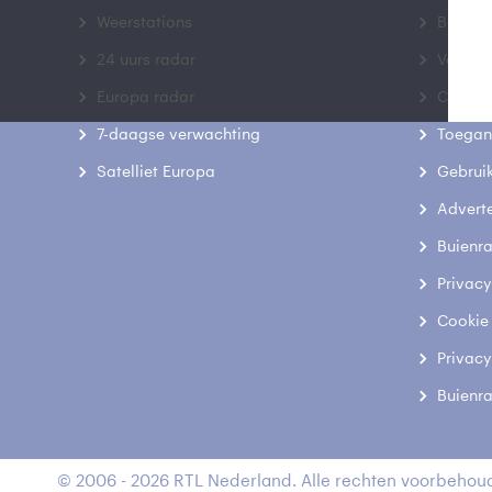
Weerstations
Bedrij
24 uurs radar
Veelge
Europa radar
Contac
7-daagse verwachting
Toegank
Satelliet Europa
Gebrui
Advert
Buienr
Privacy
Cookie
Privacy
Buienr
© 2006 - 2026 RTL Nederland. Alle rechten voorbehoud