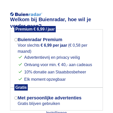
Reisinforma
Welkom bij Buienradar, hoe wil je
verder gaan?
Premium € 6,99 / jaar
Buienradar Premium
Voor slechts
€ 6,99 per jaar
(€ 0,58 per
wijd
Foto en video
Weerzine
maand)
Mogen we je locatie gebruiken voor
Advertentievrij en privacy veilig
het weer?
Zoeken in 
Ontvang voor min. € 40,- aan cadeaus
10% donatie aan Staatsbosbeheer
lauw zonnetje aan de kust
Elk moment opzegbaar
Indien je hier nog geen akkoord op hebt
Gratis
gegeven, verschijnt er zo een pop-up uit
je browser waarin deze toestemming
Met persoonlijke advertenties
gevraagd wordt.
Gratis blijven gebruiken
Instellingen