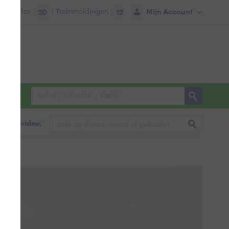
tie:
Files
| Treinmeldingen
Mijn Account
20
12
foto & video: