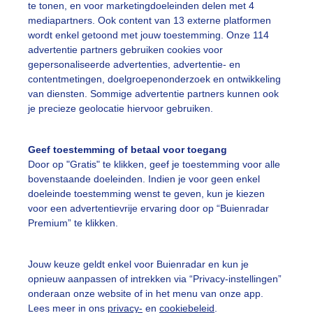
te tonen, en voor marketingdoeleinden delen met 4
mediapartners. Ook content van 13 externe platformen
lauwzonnetje
#strand
#zee
wordt enkel getoond met jouw toestemming. Onze 114
advertentie partners gebruiken cookies voor
gepersonaliseerde advertenties, advertentie- en
ekijk slideshow
contentmetingen, doelgroepenonderzoek en ontwikkeling
van diensten. Sommige advertentie partners kunnen ook
je precieze geolocatie hiervoor gebruiken.
Geef toestemming of betaal voor toegang
Door op "Gratis" te klikken, geef je toestemming voor alle
Een moment geduld
bovenstaande doeleinden. Indien je voor geen enkel
doeleinde toestemming wenst te geven, kun je kiezen
voor een advertentievrije ervaring door op “Buienradar
Premium” te klikken.
uienradar
Mijn weer
Jouw keuze geldt enkel voor Buienradar en kun je
fsgegevens
De Bilt
opnieuw aanpassen of intrekken via “Privacy-instellingen”
stelde vragen
onderaan onze website of in het menu van onze app.
Lees meer in ons
privacy-
en
cookiebeleid
.
t