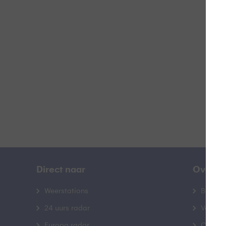
F
B
Direct naar
Over B
Weerstations
Bedrij
24 uurs radar
Veelge
Europa radar
Contac