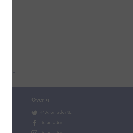
 aub...
Overig
@BuienradarNL
Buienradar
Buienradar