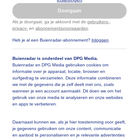
Is goed, toon de popup
Doorgaan
Nu niet, misschien later
Als je doorgaat, ga je akkoord met de
gebruikers-
,
privacy-
en
abonnementsvoorwaarden
.
Gebruik je Safari en wil je niet elke dag deze pop-up
zien?
Heb je al een Buienradar-abonnement?
Inloggen
Klik
hier
om dit aan te passen
Buienradar is onderdeel van DPG Media.
Buienradar en DPG Media gebruiken cookies om
informatie over je apparaat, locatie, browser en
surfgedrag te verzamelen. Deze informatie combineren
we met de gegevens die je zelf deelt met ons, zoals
wanneer je een account aanmaakt. Dit doen we om het
gebruik van onze media te analyseren en onze websites
en apps te verbeteren.
nmiddag op het strand van Zandvoort
Daarnaast kunnen we, als je hier toestemming voor geeft,
je gegevens gebruiken om onze content, communicatie
r: Yvonne Raphael
Gemaakt: 09-06-2025, 71x bekeken
en aanbod te personaliseren en je relevante advertenties