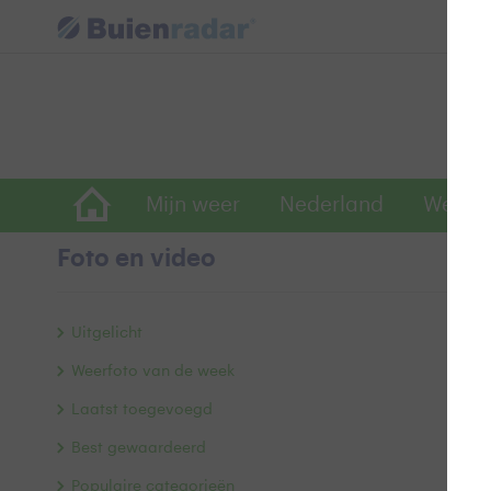
Mijn weer
Nederland
Wereld
Foto en video
F
Uitgelicht
Weerfoto van de week
Laatst toegevoegd
Best gewaardeerd
Populaire categorieën