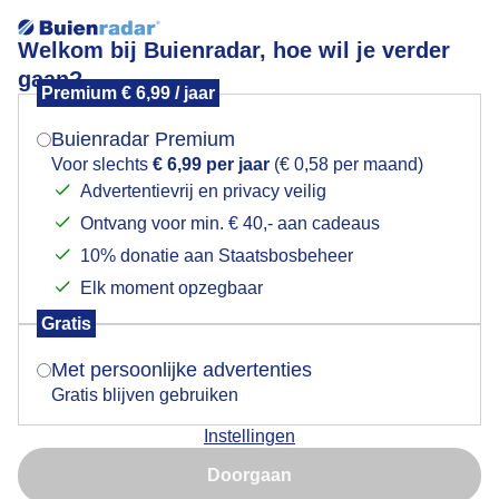
Welkom bij Buienradar, hoe wil je verder
gaan?
Premium € 6,99 / jaar
Mogen we je locatie gebruiken voor het
Bewolking
weer?
Buienradar Premium
Voor slechts
€ 6,99 per jaar
(€ 0,58 per maand)
Advertentievrij en privacy veilig
Ontvang voor min. € 40,- aan cadeaus
Indien je hier nog geen akkoord op hebt gegeven,
verschijnt er zo een pop-up uit je browser waarin
10% donatie aan Staatsbosbeheer
deze toestemming gevraagd wordt.
Elk moment opzegbaar
Gratis
Is goed, toon de popup
Met persoonlijke advertenties
Gratis blijven gebruiken
Instellingen
Nu niet, misschien later
Door: Jolanda Pelkmans
Gemaakt: 09-06-2025, 48x bekeken
Doorgaan
Gebruik je Safari en wil je niet elke dag deze pop-up zien?