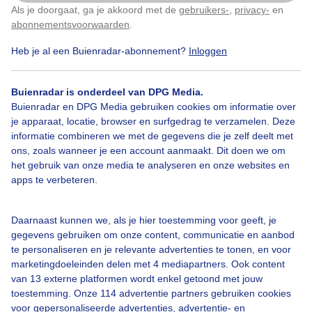
Als je doorgaat, ga je akkoord met de
gebruikers-
,
privacy-
en
Klik
hier
om dit aan te passen
abonnementsvoorwaarden
.
Wolken
Heb je al een Buienradar-abonnement?
Inloggen
Buienradar is onderdeel van DPG Media.
Bekijk slideshow
Buienradar en DPG Media gebruiken cookies om informatie over
je apparaat, locatie, browser en surfgedrag te verzamelen. Deze
informatie combineren we met de gegevens die je zelf deelt met
ons, zoals wanneer je een account aanmaakt. Dit doen we om
het gebruik van onze media te analyseren en onze websites en
apps te verbeteren.
Een moment geduld aub...
Daarnaast kunnen we, als je hier toestemming voor geeft, je
gegevens gebruiken om onze content, communicatie en aanbod
te personaliseren en je relevante advertenties te tonen, en voor
marketingdoeleinden delen met 4 mediapartners. Ook content
van 13 externe platformen wordt enkel getoond met jouw
toestemming. Onze 114 advertentie partners gebruiken cookies
Over Buienradar
voor gepersonaliseerde advertenties, advertentie- en