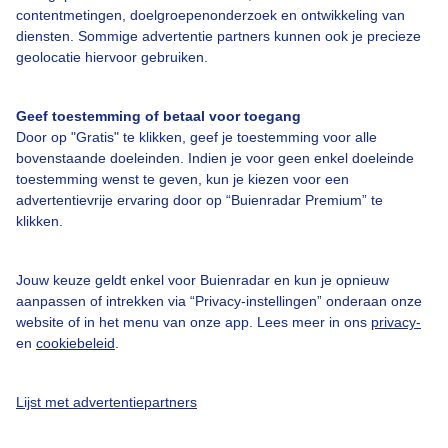
contentmetingen, doelgroepenonderzoek en ontwikkeling van
Bedrijfsgegevens
diensten. Sommige advertentie partners kunnen ook je precieze
geolocatie hiervoor gebruiken.
Veelgestelde vragen
Contact
Geef toestemming of betaal voor toegang
Toegankelijkheid
Door op "Gratis" te klikken, geef je toestemming voor alle
bovenstaande doeleinden. Indien je voor geen enkel doeleinde
Gebruikersvoorwaarden
toestemming wenst te geven, kun je kiezen voor een
advertentievrije ervaring door op “Buienradar Premium” te
Adverteren
klikken.
Buienradar Team
Privacy beleid
Jouw keuze geldt enkel voor Buienradar en kun je opnieuw
aanpassen of intrekken via “Privacy-instellingen” onderaan onze
Cookie beleid
website of in het menu van onze app. Lees meer in ons
privacy-
Privacy instellingen
en
cookiebeleid
.
Gratis weerdata
Lijst met advertentiepartners
@BuienradarNL