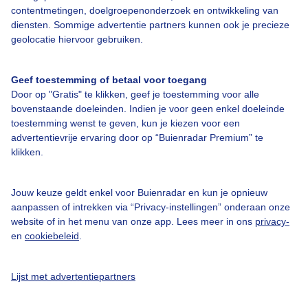
contentmetingen, doelgroepenonderzoek en ontwikkeling van
diensten. Sommige advertentie partners kunnen ook je precieze
geolocatie hiervoor gebruiken.
Over Buienradar
Geef toestemming of betaal voor toegang
Door op "Gratis" te klikken, geef je toestemming voor alle
bovenstaande doeleinden. Indien je voor geen enkel doeleinde
Bedrijfsgegevens
toestemming wenst te geven, kun je kiezen voor een
Veelgestelde vragen
advertentievrije ervaring door op “Buienradar Premium” te
klikken.
Contact
Toegankelijkheid
Jouw keuze geldt enkel voor Buienradar en kun je opnieuw
Gebruikersvoorwaarden
aanpassen of intrekken via “Privacy-instellingen” onderaan onze
website of in het menu van onze app. Lees meer in ons
privacy-
Adverteren
en
cookiebeleid
.
Buienradar Team
Privacy beleid
Lijst met advertentiepartners
Cookie beleid