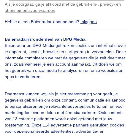
En harde wind , dus toch droog bij de auto
Als je doorgaat, ga je akkoord met de
gebruikers-
,
privacy-
en
Klik
hier
om dit aan te passen
aangekomen
abonnementsvoorwaarden
.
Heb je al een Buienradar-abonnement?
Inloggen
Door: caroline berkers
Gemaakt: 08-06-2025, 103x bekeken
Buienradar is onderdeel van DPG Media.
Buienradar en DPG Media gebruiken cookies om informatie over
je apparaat, locatie, browser en surfgedrag te verzamelen. Deze
Lente
Wolken
Wind
informatie combineren we met de gegevens die je zelf deelt met
ons, zoals wanneer je een account aanmaakt. Dit doen we om
het gebruik van onze media te analyseren en onze websites en
apps te verbeteren.
Bekijk slideshow
Daarnaast kunnen we, als je hier toestemming voor geeft, je
gegevens gebruiken om onze content, communicatie en aanbod
te personaliseren en je relevante advertenties te tonen, en voor
marketingdoeleinden delen met 4 mediapartners. Ook content
van 13 externe platformen wordt enkel getoond met jouw
Een moment geduld aub...
toestemming. Onze 114 advertentie partners gebruiken cookies
voor gepersonaliseerde advertenties, advertentie- en