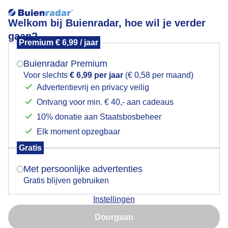
Welkom bij Buienradar, hoe wil je verder
gaan?
Premium € 6,99 / jaar
Mogen we je locatie gebruiken voor het
Lees meer.
weer?
Buienradar Premium
Dreigende wolken
Voor slechts
€ 6,99 per jaar
(€ 0,58 per maand)
Advertentievrij en privacy veilig
Ontvang voor min. € 40,- aan cadeaus
Indien je hier nog geen akkoord op hebt gegeven,
verschijnt er zo een pop-up uit je browser waarin
10% donatie aan Staatsbosbeheer
deze toestemming gevraagd wordt.
Elk moment opzegbaar
Gratis
Is goed, toon de popup
Met persoonlijke advertenties
Gratis blijven gebruiken
Instellingen
Nu niet, misschien later
Doorgaan
Gebruik je Safari en wil je niet elke dag deze pop-up zien?