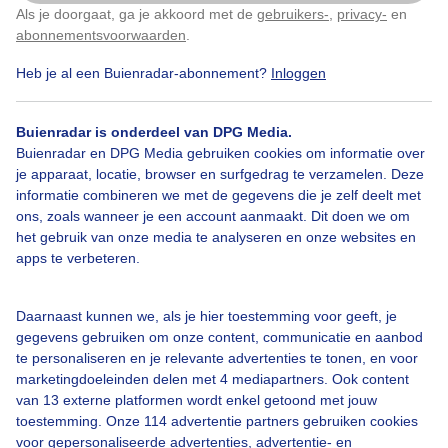
Als je doorgaat, ga je akkoord met de
gebruikers-
,
privacy-
en
Klik
hier
om dit aan te passen
abonnementsvoorwaarden
.
Heb je al een Buienradar-abonnement?
Inloggen
Sintlaurenskerk
Bouwkranen
Wolken
Buienradar is onderdeel van DPG Media.
Buienradar en DPG Media gebruiken cookies om informatie over
je apparaat, locatie, browser en surfgedrag te verzamelen. Deze
Bekijk slideshow
informatie combineren we met de gegevens die je zelf deelt met
ons, zoals wanneer je een account aanmaakt. Dit doen we om
het gebruik van onze media te analyseren en onze websites en
apps te verbeteren.
Een moment geduld aub...
Daarnaast kunnen we, als je hier toestemming voor geeft, je
gegevens gebruiken om onze content, communicatie en aanbod
te personaliseren en je relevante advertenties te tonen, en voor
marketingdoeleinden delen met 4 mediapartners. Ook content
van 13 externe platformen wordt enkel getoond met jouw
toestemming. Onze 114 advertentie partners gebruiken cookies
voor gepersonaliseerde advertenties, advertentie- en