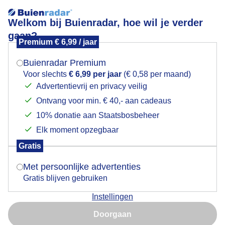
Welkom bij Buienradar, hoe wil je verder
gaan?
Premium € 6,99 / jaar
Mogen we je locatie gebruiken voor het
bewolkte morgen, maar nog steeds droog
weer?
Buienradar Premium
Voor slechts
€ 6,99 per jaar
(€ 0,58 per maand)
Advertentievrij en privacy veilig
Ontvang voor min. € 40,- aan cadeaus
Indien je hier nog geen akkoord op hebt gegeven,
verschijnt er zo een pop-up uit je browser waarin
10% donatie aan Staatsbosbeheer
deze toestemming gevraagd wordt.
Elk moment opzegbaar
Gratis
Is goed, toon de popup
Met persoonlijke advertenties
Gratis blijven gebruiken
De 2 voeten markeren het punt waar ooit Rotterdam
Instellingen
ontstond aan de Rotte
Nu niet, misschien later
Doorgaan
Door: Maddy Koster
Gemaakt: 05-06-2025, 63x bekeken
Gebruik je Safari en wil je niet elke dag deze pop-up zien?