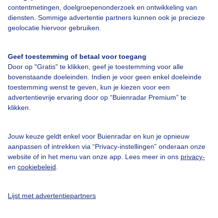
Over Buienradar
contentmetingen, doelgroepenonderzoek en ontwikkeling van
diensten. Sommige advertentie partners kunnen ook je precieze
geolocatie hiervoor gebruiken.
Bedrijfsgegevens
Veelgestelde vragen
Geef toestemming of betaal voor toegang
Door op "Gratis" te klikken, geef je toestemming voor alle
Contact
bovenstaande doeleinden. Indien je voor geen enkel doeleinde
Toegankelijkheid
toestemming wenst te geven, kun je kiezen voor een
advertentievrije ervaring door op “Buienradar Premium” te
Gebruikersvoorwaarden
klikken.
Adverteren
Buienradar Team
Jouw keuze geldt enkel voor Buienradar en kun je opnieuw
aanpassen of intrekken via “Privacy-instellingen” onderaan onze
Privacy beleid
website of in het menu van onze app. Lees meer in ons
privacy-
en
cookiebeleid
.
Cookie beleid
Privacy instellingen
Lijst met advertentiepartners
Gratis weerdata