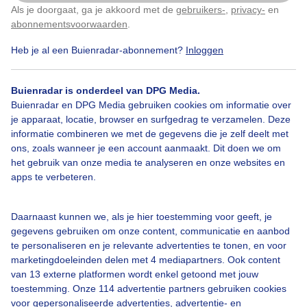
Als je doorgaat, ga je akkoord met de
gebruikers-
,
privacy-
en
Klik
hier
om dit aan te passen
Door: Anne-Marie van Iersel
Gemaakt: 01-06-2025, 51x bekeken
abonnementsvoorwaarden
.
Heb je al een Buienradar-abonnement?
Inloggen
Vakantiedrukte
Verkeer
Lente
Wolken
Buienradar is onderdeel van DPG Media.
Buienradar en DPG Media gebruiken cookies om informatie over
je apparaat, locatie, browser en surfgedrag te verzamelen. Deze
informatie combineren we met de gegevens die je zelf deelt met
Bekijk slideshow
ons, zoals wanneer je een account aanmaakt. Dit doen we om
het gebruik van onze media te analyseren en onze websites en
apps te verbeteren.
Daarnaast kunnen we, als je hier toestemming voor geeft, je
Een moment geduld aub...
gegevens gebruiken om onze content, communicatie en aanbod
te personaliseren en je relevante advertenties te tonen, en voor
marketingdoeleinden delen met 4 mediapartners. Ook content
van 13 externe platformen wordt enkel getoond met jouw
toestemming. Onze 114 advertentie partners gebruiken cookies
voor gepersonaliseerde advertenties, advertentie- en