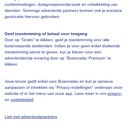
contentmetingen, doelgroepenonderzoek en ontwikkeling van
diensten. Sommige advertentie partners kunnen ook je precieze
Over Buienradar
geolocatie hiervoor gebruiken.
Bedrijfsgegevens
Geef toestemming of betaal voor toegang
Veelgestelde vragen
Door op "Gratis" te klikken, geef je toestemming voor alle
bovenstaande doeleinden. Indien je voor geen enkel doeleinde
Contact
toestemming wenst te geven, kun je kiezen voor een
Toegankelijkheid
advertentievrije ervaring door op “Buienradar Premium” te
klikken.
Gebruikersvoorwaarden
Adverteren
Jouw keuze geldt enkel voor Buienradar en kun je opnieuw
aanpassen of intrekken via “Privacy-instellingen” onderaan onze
Buienradar Team
website of in het menu van onze app. Lees meer in ons
privacy-
Privacy beleid
en
cookiebeleid
.
Cookie beleid
Lijst met advertentiepartners
Privacy instellingen
Gratis weerdata