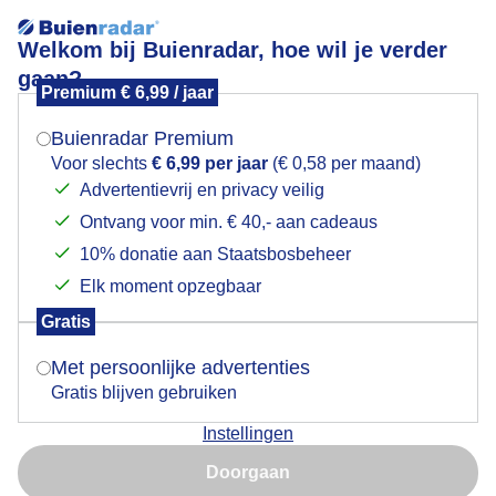
Welkom bij Buienradar, hoe wil je verder
gaan?
Premium € 6,99 / jaar
Mogen we je locatie gebruiken voor het
Vakantiedrukte de provincie uit
weer?
Buienradar Premium
Voor slechts
€ 6,99 per jaar
(€ 0,58 per maand)
Advertentievrij en privacy veilig
Ontvang voor min. € 40,- aan cadeaus
Indien je hier nog geen akkoord op hebt gegeven,
verschijnt er zo een pop-up uit je browser waarin
10% donatie aan Staatsbosbeheer
deze toestemming gevraagd wordt.
Elk moment opzegbaar
Gratis
Is goed, toon de popup
Met persoonlijke advertenties
Gratis blijven gebruiken
Instellingen
Nu niet, misschien later
Vakantiedrukte de provincie uit
Doorgaan
Gebruik je Safari en wil je niet elke dag deze pop-up zien?