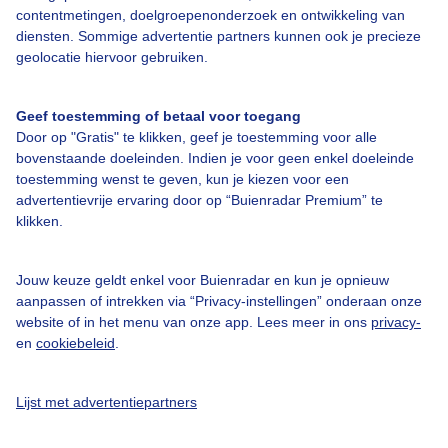
contentmetingen, doelgroepenonderzoek en ontwikkeling van
diensten. Sommige advertentie partners kunnen ook je precieze
Bedrijfsgegevens
geolocatie hiervoor gebruiken.
Veelgestelde vragen
Geef toestemming of betaal voor toegang
Contact
Door op "Gratis" te klikken, geef je toestemming voor alle
Toegankelijkheid
bovenstaande doeleinden. Indien je voor geen enkel doeleinde
toestemming wenst te geven, kun je kiezen voor een
Gebruikersvoorwaarden
advertentievrije ervaring door op “Buienradar Premium” te
klikken.
Adverteren
Buienradar Team
Jouw keuze geldt enkel voor Buienradar en kun je opnieuw
Privacy beleid
aanpassen of intrekken via “Privacy-instellingen” onderaan onze
website of in het menu van onze app. Lees meer in ons
privacy-
Cookie beleid
en
cookiebeleid
.
Privacy instellingen
Gratis weerdata
Lijst met advertentiepartners
@BuienradarNL