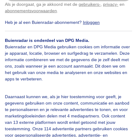
Als je doorgaat, ga je akkoord met de
gebruikers-
,
privacy-
en
Klik
hier
om dit aan te passen
abonnementsvoorwaarden
.
Heb je al een Buienradar-abonnement?
Inloggen
Meikever
Dieren
Buienradar is onderdeel van DPG Media.
Buienradar en DPG Media gebruiken cookies om informatie over
Bekijk slideshow
je apparaat, locatie, browser en surfgedrag te verzamelen. Deze
informatie combineren we met de gegevens die je zelf deelt met
ons, zoals wanneer je een account aanmaakt. Dit doen we om
het gebruik van onze media te analyseren en onze websites en
apps te verbeteren.
Een moment geduld aub...
Daarnaast kunnen we, als je hier toestemming voor geeft, je
gegevens gebruiken om onze content, communicatie en aanbod
te personaliseren en je relevante advertenties te tonen, en voor
marketingdoeleinden delen met 4 mediapartners. Ook content
van 13 externe platformen wordt enkel getoond met jouw
toestemming. Onze 114 advertentie partners gebruiken cookies
voor gepersonaliseerde advertenties, advertentie- en
Over Buienradar