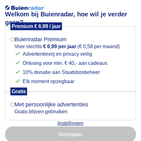
Welkom bij Buienradar, hoe wil je verder
gaan?
Premium € 6,99 / jaar
Mogen we je locatie gebruiken voor het
"mei"kever
weer?
Buienradar Premium
Voor slechts
€ 6,99 per jaar
(€ 0,58 per maand)
Advertentievrij en privacy veilig
Ontvang voor min. € 40,- aan cadeaus
Indien je hier nog geen akkoord op hebt gegeven,
verschijnt er zo een pop-up uit je browser waarin
10% donatie aan Staatsbosbeheer
deze toestemming gevraagd wordt.
Elk moment opzegbaar
Gratis
Is goed, toon de popup
Met persoonlijke advertenties
Gratis blijven gebruiken
op de laatste dag van mei
Instellingen
Nu niet, misschien later
Door: Gert de Bruijn
Gemaakt: 31-05-2025, 64x bekeken
Doorgaan
Gebruik je Safari en wil je niet elke dag deze pop-up zien?