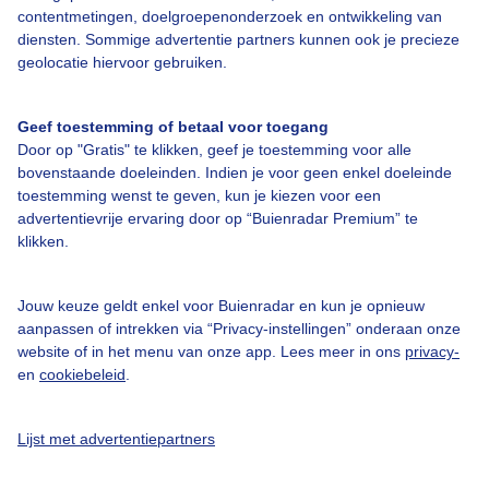
contentmetingen, doelgroepenonderzoek en ontwikkeling van
diensten. Sommige advertentie partners kunnen ook je precieze
geolocatie hiervoor gebruiken.
Over Buienradar
Geef toestemming of betaal voor toegang
Bedrijfsgegevens
Door op "Gratis" te klikken, geef je toestemming voor alle
bovenstaande doeleinden. Indien je voor geen enkel doeleinde
Veelgestelde vragen
toestemming wenst te geven, kun je kiezen voor een
Contact
advertentievrije ervaring door op “Buienradar Premium” te
klikken.
Toegankelijkheid
Gebruikersvoorwaarden
Jouw keuze geldt enkel voor Buienradar en kun je opnieuw
aanpassen of intrekken via “Privacy-instellingen” onderaan onze
Adverteren
website of in het menu van onze app. Lees meer in ons
privacy-
Buienradar Team
en
cookiebeleid
.
Privacy beleid
Lijst met advertentiepartners
Cookie beleid
Privacy instellingen