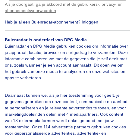
Vanmiddag
Als je doorgaat, ga je akkoord met de
gebruikers-
,
privacy-
en
Klik
hier
om dit aan te passen
abonnementsvoorwaarden
.
Door: Dilia van Zon
Gemaakt: 31-05-2025, 55x bekeken
Heb je al een Buienradar-abonnement?
Inloggen
Buienradar is onderdeel van DPG Media.
Buienradar en DPG Media gebruiken cookies om informatie over
Wasgoed
Waslijn
je apparaat, locatie, browser en surfgedrag te verzamelen. Deze
informatie combineren we met de gegevens die je zelf deelt met
ons, zoals wanneer je een account aanmaakt. Dit doen we om
Bekijk slideshow
het gebruik van onze media te analyseren en onze websites en
apps te verbeteren.
Daarnaast kunnen we, als je hier toestemming voor geeft, je
gegevens gebruiken om onze content, communicatie en aanbod
te personaliseren en je relevante advertenties te tonen, en voor
Een moment geduld aub...
marketingdoeleinden delen met 4 mediapartners. Ook content
van 13 externe platformen wordt enkel getoond met jouw
toestemming. Onze 114 advertentie partners gebruiken cookies
voor gepersonaliseerde advertenties, advertentie- en