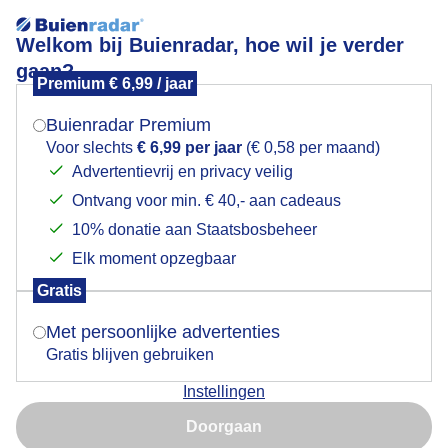
Welkom bij Buienradar, hoe wil je verder
gaan?
Premium € 6,99 / jaar
Mogen we je locatie gebruiken voor het
Wasgoed lekker buiten drogen
weer?
Buienradar Premium
Voor slechts
€ 6,99 per jaar
(€ 0,58 per maand)
Advertentievrij en privacy veilig
Ontvang voor min. € 40,- aan cadeaus
Indien je hier nog geen akkoord op hebt gegeven,
verschijnt er zo een pop-up uit je browser waarin
10% donatie aan Staatsbosbeheer
deze toestemming gevraagd wordt.
Elk moment opzegbaar
Gratis
Is goed, toon de popup
Met persoonlijke advertenties
Gratis blijven gebruiken
Instellingen
Nu niet, misschien later
Doorgaan
Gebruik je Safari en wil je niet elke dag deze pop-up zien?