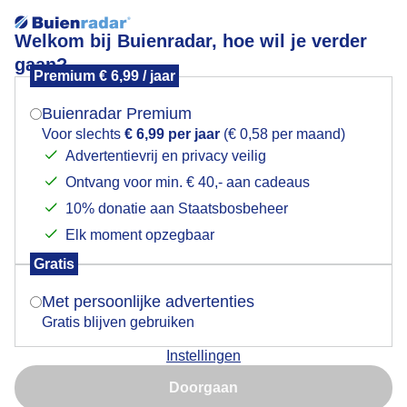
Welkom bij Buienradar, hoe wil je verder
gaan?
Premium € 6,99 / jaar
Mogen we je locatie gebruiken voor het
Lees meer.
weer?
Buienradar Premium
Dikke jas aan
Voor slechts
€ 6,99 per jaar
(€ 0,58 per maand)
Advertentievrij en privacy veilig
Ontvang voor min. € 40,- aan cadeaus
Indien je hier nog geen akkoord op hebt gegeven,
verschijnt er zo een pop-up uit je browser waarin
10% donatie aan Staatsbosbeheer
deze toestemming gevraagd wordt.
Elk moment opzegbaar
Gratis
Is goed, toon de popup
Met persoonlijke advertenties
Gratis blijven gebruiken
Instellingen
Nu niet, misschien later
Er staat een koude wind over het strand en blijft de jas
Doorgaan
aan.
Gebruik je Safari en wil je niet elke dag deze pop-up zien?