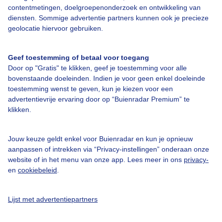
contentmetingen, doelgroepenonderzoek en ontwikkeling van
diensten. Sommige advertentie partners kunnen ook je precieze
geolocatie hiervoor gebruiken.
Over Buienradar
Geef toestemming of betaal voor toegang
Bedrijfsgegevens
Door op "Gratis" te klikken, geef je toestemming voor alle
Veelgestelde vragen
bovenstaande doeleinden. Indien je voor geen enkel doeleinde
toestemming wenst te geven, kun je kiezen voor een
Contact
advertentievrije ervaring door op “Buienradar Premium” te
Toegankelijkheid
klikken.
Gebruikersvoorwaarden
Jouw keuze geldt enkel voor Buienradar en kun je opnieuw
Adverteren
aanpassen of intrekken via “Privacy-instellingen” onderaan onze
website of in het menu van onze app. Lees meer in ons
privacy-
Buienradar Team
en
cookiebeleid
.
Privacy beleid
Cookie beleid
Lijst met advertentiepartners
Privacy instellingen