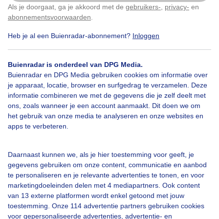
Als je doorgaat, ga je akkoord met de
gebruikers-
,
privacy-
en
Klik
hier
om dit aan te passen
abonnementsvoorwaarden
.
Door: Toon Boons
Gemaakt: 29-05-2025, 59x bekeken
Heb je al een Buienradar-abonnement?
Inloggen
Buienradar is onderdeel van DPG Media.
Strandwandeling
Geenzon
Koud
Buienradar en DPG Media gebruiken cookies om informatie over
je apparaat, locatie, browser en surfgedrag te verzamelen. Deze
informatie combineren we met de gegevens die je zelf deelt met
ons, zoals wanneer je een account aanmaakt. Dit doen we om
Bekijk slideshow
het gebruik van onze media te analyseren en onze websites en
apps te verbeteren.
Daarnaast kunnen we, als je hier toestemming voor geeft, je
gegevens gebruiken om onze content, communicatie en aanbod
Een moment geduld aub...
te personaliseren en je relevante advertenties te tonen, en voor
marketingdoeleinden delen met 4 mediapartners. Ook content
van 13 externe platformen wordt enkel getoond met jouw
toestemming. Onze 114 advertentie partners gebruiken cookies
voor gepersonaliseerde advertenties, advertentie- en