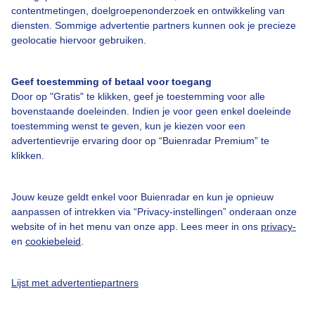
contentmetingen, doelgroepenonderzoek en ontwikkeling van
diensten. Sommige advertentie partners kunnen ook je precieze
geolocatie hiervoor gebruiken.
Over Buienradar
Geef toestemming of betaal voor toegang
Bedrijfsgegevens
Door op "Gratis" te klikken, geef je toestemming voor alle
Veelgestelde vragen
bovenstaande doeleinden. Indien je voor geen enkel doeleinde
toestemming wenst te geven, kun je kiezen voor een
Contact
advertentievrije ervaring door op “Buienradar Premium” te
klikken.
Toegankelijkheid
Gebruikersvoorwaarden
Jouw keuze geldt enkel voor Buienradar en kun je opnieuw
Adverteren
aanpassen of intrekken via “Privacy-instellingen” onderaan onze
website of in het menu van onze app. Lees meer in ons
privacy-
Buienradar Team
en
cookiebeleid
.
Privacy beleid
Cookie beleid
Lijst met advertentiepartners
Privacy instellingen