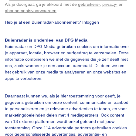
Als je doorgaat, ga je akkoord met de
gebruikers-
,
privacy-
en
Klik
hier
om dit aan te passen
abonnementsvoorwaarden
.
Door: Adri Joosse
Gemaakt: 23-05-2025, 41x bekeken
Heb je al een Buienradar-abonnement?
Inloggen
Buienradar is onderdeel van DPG Media.
Stapelwolken
Zon
Buienradar en DPG Media gebruiken cookies om informatie over
je apparaat, locatie, browser en surfgedrag te verzamelen. Deze
informatie combineren we met de gegevens die je zelf deelt met
ons, zoals wanneer je een account aanmaakt. Dit doen we om
Bekijk slideshow
het gebruik van onze media te analyseren en onze websites en
apps te verbeteren.
Daarnaast kunnen we, als je hier toestemming voor geeft, je
gegevens gebruiken om onze content, communicatie en aanbod
te personaliseren en je relevante advertenties te tonen, en voor
Een moment geduld aub...
marketingdoeleinden delen met 4 mediapartners. Ook content
van 13 externe platformen wordt enkel getoond met jouw
toestemming. Onze 114 advertentie partners gebruiken cookies
voor gepersonaliseerde advertenties, advertentie- en