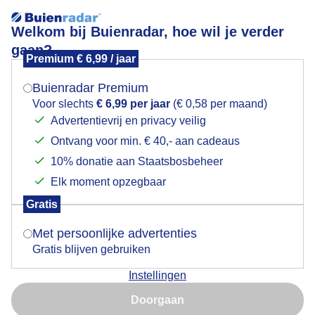
Welkom bij Buienradar, hoe wil je verder
gaan?
Premium € 6,99 / jaar
Mogen we je locatie gebruiken voor het
Lees meer.
weer?
Buienradar Premium
Stapelwolken.
Voor slechts
€ 6,99 per jaar
(€ 0,58 per maand)
Advertentievrij en privacy veilig
Ontvang voor min. € 40,- aan cadeaus
Indien je hier nog geen akkoord op hebt gegeven,
verschijnt er zo een pop-up uit je browser waarin
10% donatie aan Staatsbosbeheer
deze toestemming gevraagd wordt.
Elk moment opzegbaar
Gratis
Is goed, toon de popup
Met persoonlijke advertenties
Gratis blijven gebruiken
Instellingen
Nu niet, misschien later
Vanmiddag stapelwolken en af en toe even een
Doorgaan
zonnetje.
Gebruik je Safari en wil je niet elke dag deze pop-up zien?