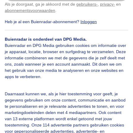
Als je doorgaat, ga je akkoord met de
gebruikers-
,
privacy-
en
Klik
hier
om dit aan te passen
abonnementsvoorwaarden
.
Heb je al een Buienradar-abonnement?
Inloggen
#blauwelucht
Zon
Wolken
Buienradar is onderdeel van DPG Media.
Buienradar en DPG Media gebruiken cookies om informatie over
Bekijk slideshow
je apparaat, locatie, browser en surfgedrag te verzamelen. Deze
informatie combineren we met de gegevens die je zelf deelt met
ons, zoals wanneer je een account aanmaakt. Dit doen we om
het gebruik van onze media te analyseren en onze websites en
apps te verbeteren.
Een moment geduld aub...
Daarnaast kunnen we, als je hier toestemming voor geeft, je
gegevens gebruiken om onze content, communicatie en aanbod
te personaliseren en je relevante advertenties te tonen, en voor
marketingdoeleinden delen met 4 mediapartners. Ook content
van 13 externe platformen wordt enkel getoond met jouw
toestemming. Onze 114 advertentie partners gebruiken cookies
voor gepersonaliseerde advertenties, advertentie- en
Over Buienradar