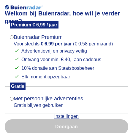
Welkom bij Buienradar, hoe wil je verder
gaan?
Premium € 6,99 / jaar
Mogen we je locatie gebruiken voor het
Steeds meer bewolking, Nu nog zon.
weer?
Buienradar Premium
Voor slechts
€ 6,99 per jaar
(€ 0,58 per maand)
Advertentievrij en privacy veilig
Ontvang voor min. € 40,- aan cadeaus
Indien je hier nog geen akkoord op hebt gegeven,
verschijnt er zo een pop-up uit je browser waarin
10% donatie aan Staatsbosbeheer
deze toestemming gevraagd wordt.
Elk moment opzegbaar
Gratis
Is goed, toon de popup
Met persoonlijke advertenties
Gratis blijven gebruiken
Vandaag al kans op regen?
Instellingen
Nu niet, misschien later
Door: Roos Vaessen
Gemaakt: 23-05-2025, 32x bekeken
Doorgaan
Gebruik je Safari en wil je niet elke dag deze pop-up zien?