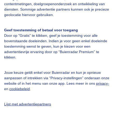
contentmetingen, doelgroepenonderzoek en ontwikkeling van
diensten. Sommige advertentie partners kunnen ook je precieze
Bedrijfsgegevens
geolocatie hiervoor gebruiken.
Veelgestelde vragen
Geef toestemming of betaal voor toegang
Contact
Door op "Gratis" te klikken, geef je toestemming voor alle
Toegankelijkheid
bovenstaande doeleinden. Indien je voor geen enkel doeleinde
toestemming wenst te geven, kun je kiezen voor een
Gebruikersvoorwaarden
advertentievrije ervaring door op “Buienradar Premium” te
klikken.
Adverteren
Buienradar Team
Jouw keuze geldt enkel voor Buienradar en kun je opnieuw
Privacy beleid
aanpassen of intrekken via “Privacy-instellingen” onderaan onze
website of in het menu van onze app. Lees meer in ons
privacy-
Cookie beleid
en
cookiebeleid
.
Privacy instellingen
Gratis weerdata
Lijst met advertentiepartners
@BuienradarNL