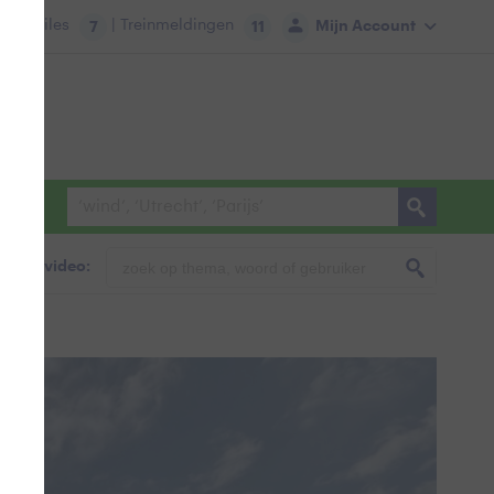
tie:
Files
| Treinmeldingen
Mijn Account
7
11
foto & video: