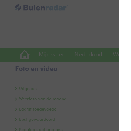
Mijn weer
Nederland
Wereld
Foto en video
w
Uitgelicht
Weerfoto van de maand
Laatst toegevoegd
Best gewaardeerd
Populaire categorieën