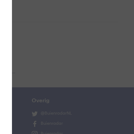
 aub...
Overig
@BuienradarNL
Buienradar
Buienradar