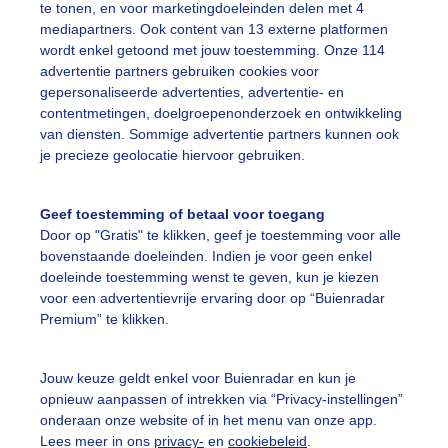
te tonen, en voor marketingdoeleinden delen met 4
mediapartners. Ook content van 13 externe platformen
tapelwolken
Zonneschijn
Wolken
wordt enkel getoond met jouw toestemming. Onze 114
advertentie partners gebruiken cookies voor
gepersonaliseerde advertenties, advertentie- en
ekijk slideshow
contentmetingen, doelgroepenonderzoek en ontwikkeling
van diensten. Sommige advertentie partners kunnen ook
je precieze geolocatie hiervoor gebruiken.
Geef toestemming of betaal voor toegang
Door op "Gratis" te klikken, geef je toestemming voor alle
Een moment geduld
bovenstaande doeleinden. Indien je voor geen enkel
doeleinde toestemming wenst te geven, kun je kiezen
voor een advertentievrije ervaring door op “Buienradar
Premium” te klikken.
uienradar
Mijn weer
Jouw keuze geldt enkel voor Buienradar en kun je
fsgegevens
De Bilt
opnieuw aanpassen of intrekken via “Privacy-instellingen”
stelde vragen
onderaan onze website of in het menu van onze app.
Lees meer in ons
privacy-
en
cookiebeleid
.
t