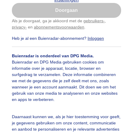
Is goed, toon de popup
Doorgaan
Nu niet, misschien later
Als je doorgaat, ga je akkoord met de
gebruikers-
,
privacy-
en
abonnementsvoorwaarden
.
Gebruik je Safari en wil je niet elke dag deze pop-up
zien?
Heb je al een Buienradar-abonnement?
Inloggen
Klik
hier
om dit aan te passen
Buienradar is onderdeel van DPG Media.
Buienradar en DPG Media gebruiken cookies om
informatie over je apparaat, locatie, browser en
surfgedrag te verzamelen. Deze informatie combineren
we met de gegevens die je zelf deelt met ons, zoals
wanneer je een account aanmaakt. Dit doen we om het
gebruik van onze media te analyseren en onze websites
en apps te verbeteren.
aaie wolkenluchten vanmiddag
Daarnaast kunnen we, als je hier toestemming voor geeft,
je gegevens gebruiken om onze content, communicatie
r: Gert de Bruijn
Gemaakt: 22-05-2025, 48x bekeken
en aanbod te personaliseren en je relevante advertenties