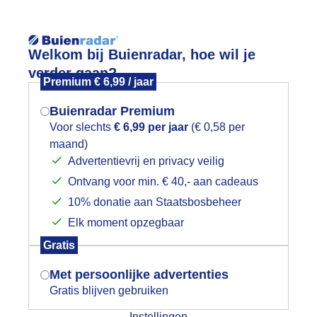
Reisinforma
Welkom bij Buienradar, hoe wil je
verder gaan?
Premium € 6,99 / jaar
Buienradar Premium
Voor slechts
€ 6,99 per jaar
(€ 0,58 per
wijd
Foto en video
Weerzine
maand)
Mogen we je locatie gebruiken voor
Advertentievrij en privacy veilig
het weer?
Zoeken in 
Ontvang voor min. € 40,- aan cadeaus
10% donatie aan Staatsbosbeheer
olkenlucht
Elk moment opzegbaar
Indien je hier nog geen akkoord op hebt
Gratis
gegeven, verschijnt er zo een pop-up uit
je browser waarin deze toestemming
Met persoonlijke advertenties
gevraagd wordt.
Gratis blijven gebruiken
Instellingen