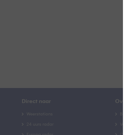
S
B
Direct naar
Over B
Weerstations
Bedrij
24 uurs radar
Veelge
Europa radar
Contac