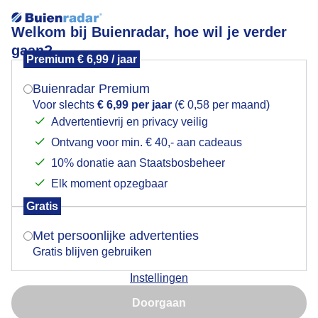
Welkom bij Buienradar, hoe wil je verder
gaan?
Premium € 6,99 / jaar
Mogen we je locatie gebruiken voor het
Sluierbewolking
weer?
Buienradar Premium
Voor slechts
€ 6,99 per jaar
(€ 0,58 per maand)
Advertentievrij en privacy veilig
Ontvang voor min. € 40,- aan cadeaus
Indien je hier nog geen akkoord op hebt gegeven,
verschijnt er zo een pop-up uit je browser waarin
10% donatie aan Staatsbosbeheer
deze toestemming gevraagd wordt.
Elk moment opzegbaar
Gratis
Is goed, toon de popup
Met persoonlijke advertenties
Gratis blijven gebruiken
Sluiers
Instellingen
Nu niet, misschien later
Door: Jolanda Bakker
Gemaakt: 21-05-2025, 47x bekeken
Doorgaan
Gebruik je Safari en wil je niet elke dag deze pop-up zien?