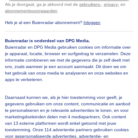
Als je doorgaat, ga je akkoord met de
gebruikers-
,
privacy-
en
Klik
hier
om dit aan te passen
abonnementsvoorwaarden
.
Heb je al een Buienradar-abonnement?
Inloggen
Zon
Buienradar is onderdeel van DPG Media.
Buienradar en DPG Media gebruiken cookies om informatie over
Bekijk slideshow
je apparaat, locatie, browser en surfgedrag te verzamelen. Deze
informatie combineren we met de gegevens die je zelf deelt met
ons, zoals wanneer je een account aanmaakt. Dit doen we om
het gebruik van onze media te analyseren en onze websites en
apps te verbeteren.
Een moment geduld aub...
Daarnaast kunnen we, als je hier toestemming voor geeft, je
gegevens gebruiken om onze content, communicatie en aanbod
te personaliseren en je relevante advertenties te tonen, en voor
marketingdoeleinden delen met 4 mediapartners. Ook content
van 13 externe platformen wordt enkel getoond met jouw
toestemming. Onze 114 advertentie partners gebruiken cookies
voor gepersonaliseerde advertenties, advertentie- en
Over Buienradar