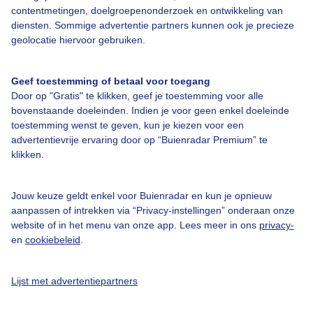
contentmetingen, doelgroepenonderzoek en ontwikkeling van
diensten. Sommige advertentie partners kunnen ook je precieze
Bedrijfsgegevens
geolocatie hiervoor gebruiken.
Veelgestelde vragen
Geef toestemming of betaal voor toegang
Contact
Door op "Gratis" te klikken, geef je toestemming voor alle
Toegankelijkheid
bovenstaande doeleinden. Indien je voor geen enkel doeleinde
toestemming wenst te geven, kun je kiezen voor een
Gebruikersvoorwaarden
advertentievrije ervaring door op “Buienradar Premium” te
klikken.
Adverteren
Buienradar Team
Jouw keuze geldt enkel voor Buienradar en kun je opnieuw
Privacy beleid
aanpassen of intrekken via “Privacy-instellingen” onderaan onze
website of in het menu van onze app. Lees meer in ons
privacy-
Cookie beleid
en
cookiebeleid
.
Privacy instellingen
Gratis weerdata
Lijst met advertentiepartners
@BuienradarNL