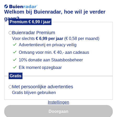
Welkom bij Buienradar, hoe wil je verder
gaan?
Premium € 6,99 / jaar
Mogen we je locatie gebruiken voor het
halo
weer?
Buienradar Premium
Voor slechts
€ 6,99 per jaar
(€ 0,58 per maand)
Advertentievrij en privacy veilig
Ontvang voor min. € 40,- aan cadeaus
Indien je hier nog geen akkoord op hebt gegeven,
verschijnt er zo een pop-up uit je browser waarin
10% donatie aan Staatsbosbeheer
deze toestemming gevraagd wordt.
Elk moment opzegbaar
Gratis
Is goed, toon de popup
Met persoonlijke advertenties
Gratis blijven gebruiken
Instellingen
Nu niet, misschien later
toenemende hoge bewolking met halovorming
Doorgaan
vanmiddag
Gebruik je Safari en wil je niet elke dag deze pop-up zien?