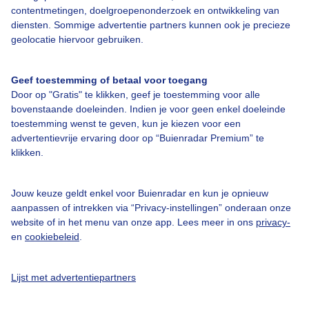
contentmetingen, doelgroepenonderzoek en ontwikkeling van
diensten. Sommige advertentie partners kunnen ook je precieze
Over Buienradar
geolocatie hiervoor gebruiken.
Bedrijfsgegevens
Geef toestemming of betaal voor toegang
Door op "Gratis" te klikken, geef je toestemming voor alle
Veelgestelde vragen
bovenstaande doeleinden. Indien je voor geen enkel doeleinde
toestemming wenst te geven, kun je kiezen voor een
Contact
advertentievrije ervaring door op “Buienradar Premium” te
Toegankelijkheid
klikken.
Gebruikersvoorwaarden
Jouw keuze geldt enkel voor Buienradar en kun je opnieuw
Adverteren
aanpassen of intrekken via “Privacy-instellingen” onderaan onze
Buienradar Team
website of in het menu van onze app. Lees meer in ons
privacy-
en
cookiebeleid
.
Privacy beleid
Cookie beleid
Lijst met advertentiepartners
Privacy instellingen