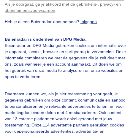
Als je doorgaat, ga je akkoord met de
gebruikers-
,
privacy-
en
Klik
hier
om dit aan te passen
abonnementsvoorwaarden
.
Door: ben Saanen
Gemaakt: 21-05-2025, 62x bekeken
Heb je al een Buienradar-abonnement?
Inloggen
Buienradar is onderdeel van DPG Media.
Halo
Zon
Wolken
Buienradar en DPG Media gebruiken cookies om informatie over
je apparaat, locatie, browser en surfgedrag te verzamelen. Deze
informatie combineren we met de gegevens die je zelf deelt met
ons, zoals wanneer je een account aanmaakt. Dit doen we om
Bekijk slideshow
het gebruik van onze media te analyseren en onze websites en
apps te verbeteren.
Daarnaast kunnen we, als je hier toestemming voor geeft, je
gegevens gebruiken om onze content, communicatie en aanbod
Een moment geduld aub...
te personaliseren en je relevante advertenties te tonen, en voor
marketingdoeleinden delen met 4 mediapartners. Ook content
van 13 externe platformen wordt enkel getoond met jouw
toestemming. Onze 114 advertentie partners gebruiken cookies
voor gepersonaliseerde advertenties, advertentie- en