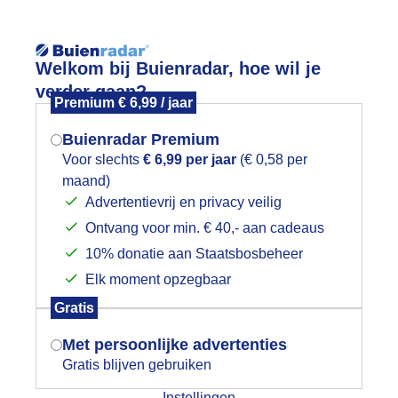
Reisinforma
Welkom bij Buienradar, hoe wil je
verder gaan?
Premium € 6,99 / jaar
Buienradar Premium
Voor slechts
€ 6,99 per jaar
(€ 0,58 per
wijd
Foto en video
Weerzine
maand)
Mogen we je locatie gebruiken voor
Advertentievrij en privacy veilig
het weer?
Zoeken in 
Ontvang voor min. € 40,- aan cadeaus
10% donatie aan Staatsbosbeheer
arwe in bewolktelucht heeft regen no
Elk moment opzegbaar
Indien je hier nog geen akkoord op hebt
Gratis
gegeven, verschijnt er zo een pop-up uit
je browser waarin deze toestemming
Met persoonlijke advertenties
gevraagd wordt.
Gratis blijven gebruiken
Instellingen