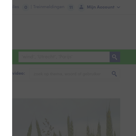
tie:
Files
| Treinmeldingen
Mijn Account
0
11
foto & video:
dig