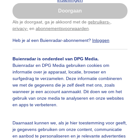
Is goed, toon de popup
Doorgaan
Nu niet, misschien later
Als je doorgaat, ga je akkoord met de
gebruikers-
,
privacy-
en
abonnementsvoorwaarden
.
Gebruik je Safari en wil je niet elke dag deze pop-up
zien?
Heb je al een Buienradar-abonnement?
Inloggen
Klik
hier
om dit aan te passen
Buienradar is onderdeel van DPG Media.
Buienradar en DPG Media gebruiken cookies om
informatie over je apparaat, locatie, browser en
surfgedrag te verzamelen. Deze informatie combineren
we met de gegevens die je zelf deelt met ons, zoals
wanneer je een account aanmaakt. Dit doen we om het
gebruik van onze media te analyseren en onze websites
en apps te verbeteren.
rwe in bewolktelucht
Daarnaast kunnen we, als je hier toestemming voor geeft,
je gegevens gebruiken om onze content, communicatie
r: Astrid Wiessner Hoog
Gemaakt: 21-05-2025, 48x bekeken
en aanbod te personaliseren en je relevante advertenties