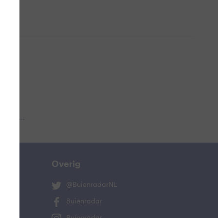
 aub...
Overig
@BuienradarNL
Buienradar