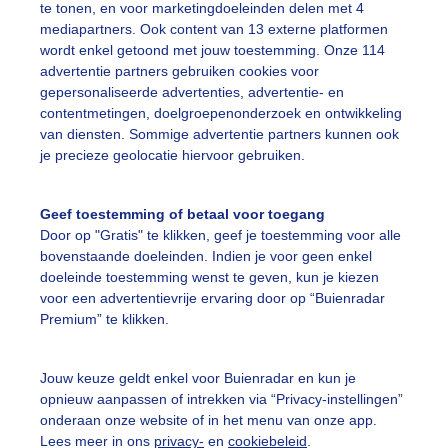
te tonen, en voor marketingdoeleinden delen met 4
mediapartners. Ook content van 13 externe platformen
arwe
Wolken
wordt enkel getoond met jouw toestemming. Onze 114
advertentie partners gebruiken cookies voor
gepersonaliseerde advertenties, advertentie- en
ekijk slideshow
contentmetingen, doelgroepenonderzoek en ontwikkeling
van diensten. Sommige advertentie partners kunnen ook
je precieze geolocatie hiervoor gebruiken.
Geef toestemming of betaal voor toegang
Door op "Gratis" te klikken, geef je toestemming voor alle
Een moment geduld
bovenstaande doeleinden. Indien je voor geen enkel
doeleinde toestemming wenst te geven, kun je kiezen
voor een advertentievrije ervaring door op “Buienradar
Premium” te klikken.
uienradar
Mijn weer
Jouw keuze geldt enkel voor Buienradar en kun je
fsgegevens
De Bilt
opnieuw aanpassen of intrekken via “Privacy-instellingen”
stelde vragen
onderaan onze website of in het menu van onze app.
Lees meer in ons
privacy-
en
cookiebeleid
.