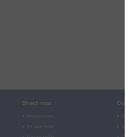
T
B
Direct naar
Over B
Weerstations
Bedrij
24 uurs radar
Veelge