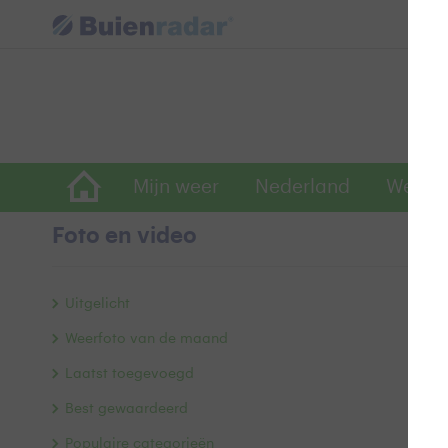
Mijn weer
Nederland
Wereld
Foto en video
T
Uitgelicht
Weerfoto van de maand
Laatst toegevoegd
Best gewaardeerd
Populaire categorieën