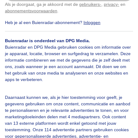
Als je doorgaat, ga je akkoord met de
gebruikers-
,
privacy-
en
Klik
hier
om dit aan te passen
Goedenavond
Wolken
Zonsondergang
abonnementsvoorwaarden
.
Heb je al een Buienradar-abonnement?
Inloggen
Bekijk slideshow
Buienradar is onderdeel van DPG Media.
Buienradar en DPG Media gebruiken cookies om informatie over
je apparaat, locatie, browser en surfgedrag te verzamelen. Deze
informatie combineren we met de gegevens die je zelf deelt met
ons, zoals wanneer je een account aanmaakt. Dit doen we om
het gebruik van onze media te analyseren en onze websites en
Een moment geduld aub...
apps te verbeteren.
Daarnaast kunnen we, als je hier toestemming voor geeft, je
gegevens gebruiken om onze content, communicatie en aanbod
te personaliseren en je relevante advertenties te tonen, en voor
marketingdoeleinden delen met 4 mediapartners. Ook content
Over Buienradar
van 13 externe platformen wordt enkel getoond met jouw
toestemming. Onze 114 advertentie partners gebruiken cookies
voor gepersonaliseerde advertenties, advertentie- en