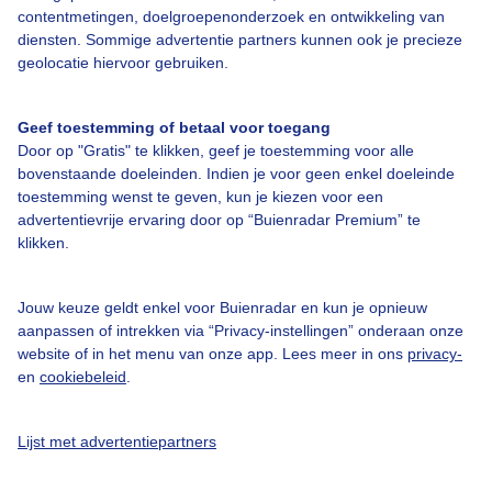
Bedrijfsgegevens
contentmetingen, doelgroepenonderzoek en ontwikkeling van
diensten. Sommige advertentie partners kunnen ook je precieze
Veelgestelde vragen
geolocatie hiervoor gebruiken.
Contact
Toegankelijkheid
Geef toestemming of betaal voor toegang
Door op "Gratis" te klikken, geef je toestemming voor alle
Gebruikersvoorwaarden
bovenstaande doeleinden. Indien je voor geen enkel doeleinde
Adverteren
toestemming wenst te geven, kun je kiezen voor een
advertentievrije ervaring door op “Buienradar Premium” te
Buienradar Team
klikken.
Privacy beleid
Cookie beleid
Jouw keuze geldt enkel voor Buienradar en kun je opnieuw
aanpassen of intrekken via “Privacy-instellingen” onderaan onze
Privacy instellingen
website of in het menu van onze app. Lees meer in ons
privacy-
en
cookiebeleid
.
Gratis weerdata
@BuienradarNL
Lijst met advertentiepartners
Buienradar