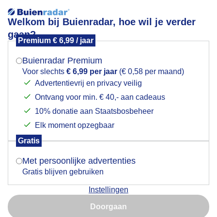
Welkom bij Buienradar, hoe wil je verder
gaan?
Premium € 6,99 / jaar
Mogen we je locatie gebruiken voor het
Zonsondergang
weer?
Buienradar Premium
Voor slechts
€ 6,99 per jaar
(€ 0,58 per maand)
Advertentievrij en privacy veilig
Ontvang voor min. € 40,- aan cadeaus
Indien je hier nog geen akkoord op hebt gegeven,
verschijnt er zo een pop-up uit je browser waarin
10% donatie aan Staatsbosbeheer
deze toestemming gevraagd wordt.
Elk moment opzegbaar
Gratis
Is goed, toon de popup
Goedenavond
Met persoonlijke advertenties
Gratis blijven gebruiken
Door: Johan Klos
Gemaakt: 20-05-2025, 86x bekeken
Instellingen
Nu niet, misschien later
Doorgaan
Gebruik je Safari en wil je niet elke dag deze pop-up zien?