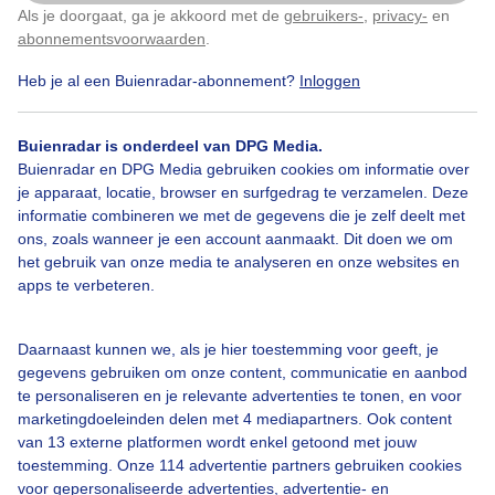
Als je doorgaat, ga je akkoord met de
gebruikers-
,
privacy-
en
Klik
hier
om dit aan te passen
Door: ria brasser
Gemaakt: 20-05-2025, 39x bekeken
abonnementsvoorwaarden
.
Heb je al een Buienradar-abonnement?
Inloggen
Veelzon
Hogesluierwolken
Rodeklaprozen
Buienradar is onderdeel van DPG Media.
Buienradar en DPG Media gebruiken cookies om informatie over
je apparaat, locatie, browser en surfgedrag te verzamelen. Deze
informatie combineren we met de gegevens die je zelf deelt met
Bekijk slideshow
ons, zoals wanneer je een account aanmaakt. Dit doen we om
het gebruik van onze media te analyseren en onze websites en
apps te verbeteren.
Daarnaast kunnen we, als je hier toestemming voor geeft, je
Een moment geduld aub...
gegevens gebruiken om onze content, communicatie en aanbod
te personaliseren en je relevante advertenties te tonen, en voor
marketingdoeleinden delen met 4 mediapartners. Ook content
van 13 externe platformen wordt enkel getoond met jouw
toestemming. Onze 114 advertentie partners gebruiken cookies
voor gepersonaliseerde advertenties, advertentie- en