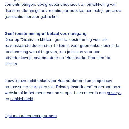
contentmetingen, doelgroepenonderzoek en ontwikkeling van
diensten. Sommige advertentie partners kunnen ook je precieze
Over Buienradar
geolocatie hiervoor gebruiken.
Bedrijfsgegevens
Geef toestemming of betaal voor toegang
Veelgestelde vragen
Door op "Gratis" te klikken, geef je toestemming voor alle
bovenstaande doeleinden. Indien je voor geen enkel doeleinde
Contact
toestemming wenst te geven, kun je kiezen voor een
advertentievrije ervaring door op “Buienradar Premium” te
Toegankelijkheid
klikken.
Gebruikersvoorwaarden
Adverteren
Jouw keuze geldt enkel voor Buienradar en kun je opnieuw
aanpassen of intrekken via “Privacy-instellingen” onderaan onze
Buienradar Team
website of in het menu van onze app. Lees meer in ons
privacy-
Privacy beleid
en
cookiebeleid
.
Cookie beleid
Lijst met advertentiepartners
Privacy instellingen
Gratis weerdata