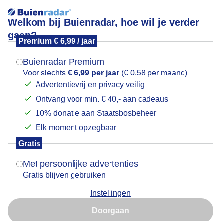
Welkom bij Buienradar, hoe wil je verder
gaan?
Premium € 6,99 / jaar
Mogen we je locatie gebruiken voor het
Lees meer.
weer?
Buienradar Premium
Veel zon hoge sluierwolken rodeklaprozen
Voor slechts
€ 6,99 per jaar
(€ 0,58 per maand)
Advertentievrij en privacy veilig
Ontvang voor min. € 40,- aan cadeaus
Indien je hier nog geen akkoord op hebt gegeven,
verschijnt er zo een pop-up uit je browser waarin
10% donatie aan Staatsbosbeheer
deze toestemming gevraagd wordt.
Elk moment opzegbaar
Gratis
Is goed, toon de popup
Met persoonlijke advertenties
Gratis blijven gebruiken
Instellingen
Nu niet, misschien later
Veel zon hoge sluierwolken rodeklaprozen
Doorgaan
Gebruik je Safari en wil je niet elke dag deze pop-up zien?