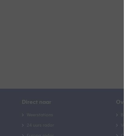
L
B
Direct naar
Over B
Weerstations
Bedrij
24 uurs radar
Veelge
Europa radar
Contac