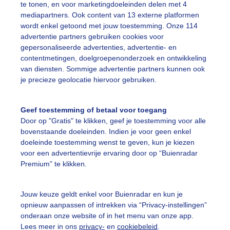
te tonen, en voor marketingdoeleinden delen met 4
mediapartners. Ook content van 13 externe platformen
ente
Zon
Wolken
wordt enkel getoond met jouw toestemming. Onze 114
advertentie partners gebruiken cookies voor
gepersonaliseerde advertenties, advertentie- en
ekijk slideshow
contentmetingen, doelgroepenonderzoek en ontwikkeling
van diensten. Sommige advertentie partners kunnen ook
je precieze geolocatie hiervoor gebruiken.
Geef toestemming of betaal voor toegang
Door op "Gratis" te klikken, geef je toestemming voor alle
Een moment geduld
bovenstaande doeleinden. Indien je voor geen enkel
doeleinde toestemming wenst te geven, kun je kiezen
voor een advertentievrije ervaring door op “Buienradar
Premium” te klikken.
uienradar
Mijn weer
Jouw keuze geldt enkel voor Buienradar en kun je
fsgegevens
De Bilt
opnieuw aanpassen of intrekken via “Privacy-instellingen”
stelde vragen
onderaan onze website of in het menu van onze app.
Lees meer in ons
privacy-
en
cookiebeleid
.
t