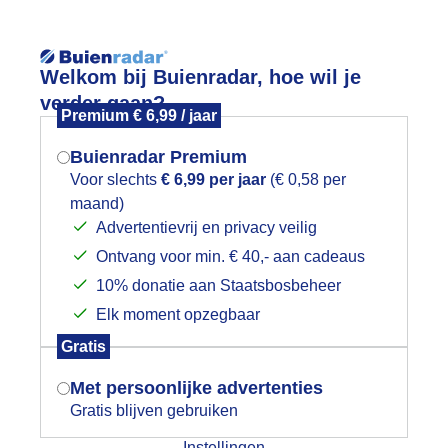
Reisinforma
Welkom bij Buienradar, hoe wil je
verder gaan?
Premium € 6,99 / jaar
Buienradar Premium
Voor slechts
€ 6,99 per jaar
(€ 0,58 per
wijd
Foto en video
Weerzine
maand)
Mogen we je locatie gebruiken voor
Advertentievrij en privacy veilig
het weer?
Zoeken in 
Ontvang voor min. € 40,- aan cadeaus
10% donatie aan Staatsbosbeheer
oor de droogte komen deze aardappe
Elk moment opzegbaar
Indien je hier nog geen akkoord op hebt
Gratis
gegeven, verschijnt er zo een pop-up uit
je browser waarin deze toestemming
Met persoonlijke advertenties
gevraagd wordt.
Gratis blijven gebruiken
Instellingen