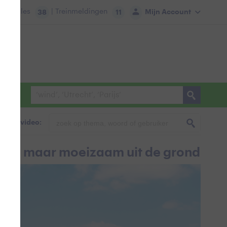
tie:
Files
| Treinmeldingen
Mijn Account
38
11
foto & video:
len maar moeizaam uit de grond