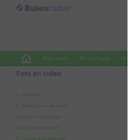
Mijn weer
Nederland
Wereld
Foto en video
D
Uitgelicht
Weerfoto van de week
Laatst toegevoegd
Best gewaardeerd
Populaire categorieën