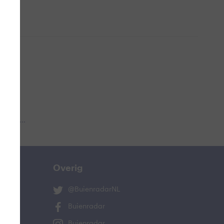
 aub...
Overig
@BuienradarNL
Buienradar
Buienradar