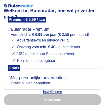
Welkom bij Buienradar, hoe wil je verder
gaan?
Premium € 6,99 / jaar
Mogen we je locatie gebruiken voor het
Veel zon blauwelucht en wat wolkjes
weer?
Buienradar Premium
Voor slechts
€ 6,99 per jaar
(€ 0,58 per maand)
Advertentievrij en privacy veilig
Ontvang voor min. € 40,- aan cadeaus
Indien je hier nog geen akkoord op hebt gegeven,
verschijnt er zo een pop-up uit je browser waarin
10% donatie aan Staatsbosbeheer
deze toestemming gevraagd wordt.
Elk moment opzegbaar
Gratis
Is goed, toon de popup
Met persoonlijke advertenties
Gratis blijven gebruiken
Veel zon blauwelucht en wat wolkjes
Instellingen
Nu niet, misschien later
Door: ria brasser
Gemaakt: 19-05-2025, 52x bekeken
Doorgaan
Gebruik je Safari en wil je niet elke dag deze pop-up zien?