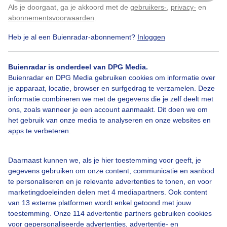
Als je doorgaat, ga je akkoord met de
gebruikers-
,
privacy-
en
Klik
hier
om dit aan te passen
abonnementsvoorwaarden
.
Heb je al een Buienradar-abonnement?
Inloggen
Veelzonenblauwelucht
Ookwatwolkjes
Buienradar is onderdeel van DPG Media.
Buienradar en DPG Media gebruiken cookies om informatie over
Bekijk slideshow
je apparaat, locatie, browser en surfgedrag te verzamelen. Deze
informatie combineren we met de gegevens die je zelf deelt met
ons, zoals wanneer je een account aanmaakt. Dit doen we om
het gebruik van onze media te analyseren en onze websites en
apps te verbeteren.
Een moment geduld aub...
Daarnaast kunnen we, als je hier toestemming voor geeft, je
gegevens gebruiken om onze content, communicatie en aanbod
te personaliseren en je relevante advertenties te tonen, en voor
marketingdoeleinden delen met 4 mediapartners. Ook content
van 13 externe platformen wordt enkel getoond met jouw
toestemming. Onze 114 advertentie partners gebruiken cookies
voor gepersonaliseerde advertenties, advertentie- en
Over Buienradar