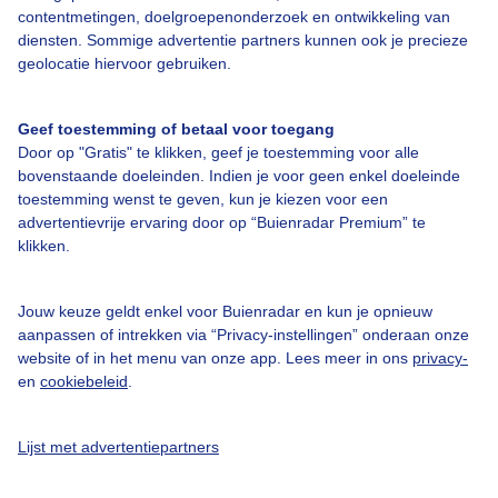
contentmetingen, doelgroepenonderzoek en ontwikkeling van
diensten. Sommige advertentie partners kunnen ook je precieze
Bedrijfsgegevens
geolocatie hiervoor gebruiken.
Veelgestelde vragen
Geef toestemming of betaal voor toegang
Contact
Door op "Gratis" te klikken, geef je toestemming voor alle
Toegankelijkheid
bovenstaande doeleinden. Indien je voor geen enkel doeleinde
toestemming wenst te geven, kun je kiezen voor een
Gebruikersvoorwaarden
advertentievrije ervaring door op “Buienradar Premium” te
klikken.
Adverteren
Buienradar Team
Jouw keuze geldt enkel voor Buienradar en kun je opnieuw
Privacy beleid
aanpassen of intrekken via “Privacy-instellingen” onderaan onze
website of in het menu van onze app. Lees meer in ons
privacy-
Cookie beleid
en
cookiebeleid
.
Privacy instellingen
Gratis weerdata
Lijst met advertentiepartners
@BuienradarNL