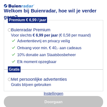
Welkom bij Buienradar, hoe wil je verder
gaan?
Premium € 6,99 / jaar
Mogen we je locatie gebruiken voor het
Lees meer.
weer?
Buienradar Premium
Gemaaide gras droogt goed
Voor slechts
€ 6,99 per jaar
(€ 0,58 per maand)
Advertentievrij en privacy veilig
Ontvang voor min. € 40,- aan cadeaus
Indien je hier nog geen akkoord op hebt gegeven,
verschijnt er zo een pop-up uit je browser waarin
10% donatie aan Staatsbosbeheer
deze toestemming gevraagd wordt.
Elk moment opzegbaar
Gratis
Is goed, toon de popup
Met persoonlijke advertenties
Gratis blijven gebruiken
Instellingen
Nu niet, misschien later
Het spreekwoord luidt je moet hooien als de zon
Doorgaan
schijnt wat vandaag ook weer van toepassing is.
Gebruik je Safari en wil je niet elke dag deze pop-up zien?