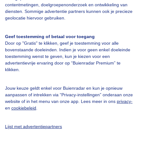
contentmetingen, doelgroepenonderzoek en ontwikkeling van
diensten. Sommige advertentie partners kunnen ook je precieze
geolocatie hiervoor gebruiken.
Over Buienradar
Geef toestemming of betaal voor toegang
Bedrijfsgegevens
Door op "Gratis" te klikken, geef je toestemming voor alle
Veelgestelde vragen
bovenstaande doeleinden. Indien je voor geen enkel doeleinde
toestemming wenst te geven, kun je kiezen voor een
Contact
advertentievrije ervaring door op “Buienradar Premium” te
Toegankelijkheid
klikken.
Gebruikersvoorwaarden
Jouw keuze geldt enkel voor Buienradar en kun je opnieuw
Adverteren
aanpassen of intrekken via “Privacy-instellingen” onderaan onze
website of in het menu van onze app. Lees meer in ons
privacy-
Buienradar Team
en
cookiebeleid
.
Privacy beleid
Cookie beleid
Lijst met advertentiepartners
Privacy instellingen