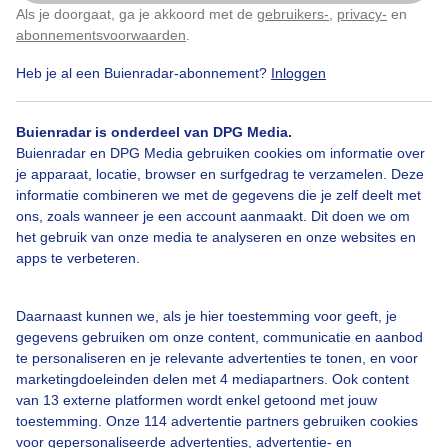
Als je doorgaat, ga je akkoord met de
gebruikers-
,
privacy-
en
Klik
hier
om dit aan te passen
abonnementsvoorwaarden
.
Door: Toon Boons
Gemaakt: 19-05-2025, 57x bekeken
Heb je al een Buienradar-abonnement?
Inloggen
Buienradar is onderdeel van DPG Media.
Hooien
Grasdrogen
Zonnigenwarm
Buienradar en DPG Media gebruiken cookies om informatie over
je apparaat, locatie, browser en surfgedrag te verzamelen. Deze
informatie combineren we met de gegevens die je zelf deelt met
ons, zoals wanneer je een account aanmaakt. Dit doen we om
Bekijk slideshow
het gebruik van onze media te analyseren en onze websites en
apps te verbeteren.
Daarnaast kunnen we, als je hier toestemming voor geeft, je
gegevens gebruiken om onze content, communicatie en aanbod
Een moment geduld aub...
te personaliseren en je relevante advertenties te tonen, en voor
marketingdoeleinden delen met 4 mediapartners. Ook content
van 13 externe platformen wordt enkel getoond met jouw
toestemming. Onze 114 advertentie partners gebruiken cookies
voor gepersonaliseerde advertenties, advertentie- en