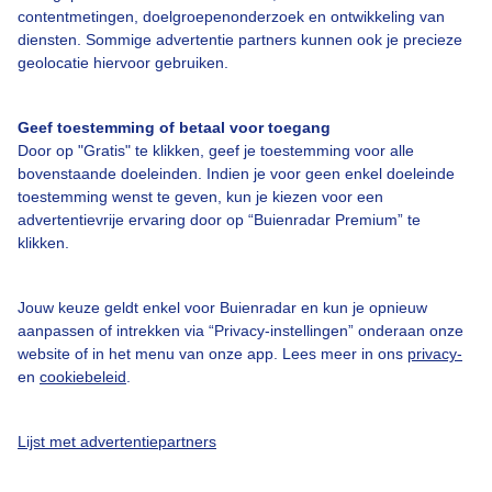
contentmetingen, doelgroepenonderzoek en ontwikkeling van
Over Buienradar
diensten. Sommige advertentie partners kunnen ook je precieze
geolocatie hiervoor gebruiken.
Bedrijfsgegevens
Geef toestemming of betaal voor toegang
Veelgestelde vragen
Door op "Gratis" te klikken, geef je toestemming voor alle
bovenstaande doeleinden. Indien je voor geen enkel doeleinde
Contact
toestemming wenst te geven, kun je kiezen voor een
Toegankelijkheid
advertentievrije ervaring door op “Buienradar Premium” te
klikken.
Gebruikersvoorwaarden
Adverteren
Jouw keuze geldt enkel voor Buienradar en kun je opnieuw
Buienradar Team
aanpassen of intrekken via “Privacy-instellingen” onderaan onze
website of in het menu van onze app. Lees meer in ons
privacy-
Privacy beleid
en
cookiebeleid
.
Cookie beleid
Privacy instellingen
Lijst met advertentiepartners
Gratis weerdata