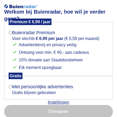
Welkom bij Buienradar, hoe wil je verder
gaan?
Premium € 6,99 / jaar
Mogen we je locatie gebruiken voor het
Grijze wolkenlucht boven de grienden aan de Oude
weer?
Maas
Buienradar Premium
Voor slechts
€ 6,99 per jaar
(€ 0,58 per maand)
Advertentievrij en privacy veilig
Ontvang voor min. € 40,- aan cadeaus
Indien je hier nog geen akkoord op hebt gegeven,
verschijnt er zo een pop-up uit je browser waarin
10% donatie aan Staatsbosbeheer
deze toestemming gevraagd wordt.
Elk moment opzegbaar
Gratis
Is goed, toon de popup
Met persoonlijke advertenties
Gratis blijven gebruiken
Instellingen
maar prachtig bloeiende lisdodden geven kleur aan
Nu niet, misschien later
de dag
Doorgaan
Gebruik je Safari en wil je niet elke dag deze pop-up zien?