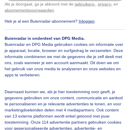
Als je doorgaat, ga je akkoord met de
gebruikers-
,
privacy-
en
Door: Maddy Koster
Gemaakt: 18-05-2025, 79x bekeken
Klik
hier
om dit aan te passen
abonnementsvoorwaarden
.
Heb je al een Buienradar-abonnement?
Inloggen
Rhoonsegrienden
Lisdodden
Wolken
Buienradar is onderdeel van DPG Media.
Buienradar en DPG Media gebruiken cookies om informatie over
je apparaat, locatie, browser en surfgedrag te verzamelen. Deze
informatie combineren we met de gegevens die je zelf deelt met
Bekijk slideshow
ons, zoals wanneer je een account aanmaakt. Dit doen we om
het gebruik van onze media te analyseren en onze websites en
apps te verbeteren.
Daarnaast kunnen we, als je hier toestemming voor geeft, je
Een moment geduld aub...
gegevens gebruiken om onze content, communicatie en aanbod
te personaliseren en je relevante advertenties te tonen, en voor
marketingdoeleinden delen met 4 mediapartners. Ook content
van 13 externe platformen wordt enkel getoond met jouw
toestemming. Onze 114 advertentie partners gebruiken cookies
voor gepersonaliseerde advertenties, advertentie- en