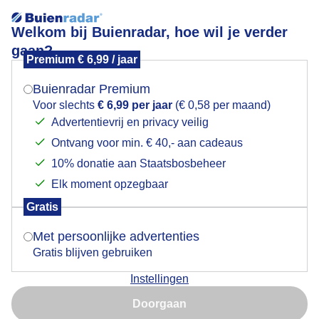
Welkom bij Buienradar, hoe wil je verder
gaan?
Premium € 6,99 / jaar
Mogen we je locatie gebruiken voor het
Prachtige Hollandse luchten.
weer?
Buienradar Premium
Voor slechts
€ 6,99 per jaar
(€ 0,58 per maand)
Advertentievrij en privacy veilig
Ontvang voor min. € 40,- aan cadeaus
Indien je hier nog geen akkoord op hebt gegeven,
verschijnt er zo een pop-up uit je browser waarin
10% donatie aan Staatsbosbeheer
deze toestemming gevraagd wordt.
Elk moment opzegbaar
Gratis
Is goed, toon de popup
Met persoonlijke advertenties
Gratis blijven gebruiken
Instellingen
Nu niet, misschien later
Doorgaan
Gebruik je Safari en wil je niet elke dag deze pop-up zien?