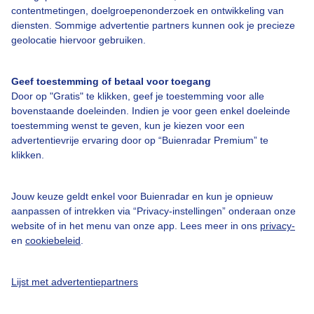
contentmetingen, doelgroepenonderzoek en ontwikkeling van
diensten. Sommige advertentie partners kunnen ook je precieze
geolocatie hiervoor gebruiken.
Over Buienradar
Geef toestemming of betaal voor toegang
Bedrijfsgegevens
Door op "Gratis" te klikken, geef je toestemming voor alle
bovenstaande doeleinden. Indien je voor geen enkel doeleinde
Veelgestelde vragen
toestemming wenst te geven, kun je kiezen voor een
Contact
advertentievrije ervaring door op “Buienradar Premium” te
klikken.
Toegankelijkheid
Gebruikersvoorwaarden
Jouw keuze geldt enkel voor Buienradar en kun je opnieuw
aanpassen of intrekken via “Privacy-instellingen” onderaan onze
Adverteren
website of in het menu van onze app. Lees meer in ons
privacy-
Buienradar Team
en
cookiebeleid
.
Privacy beleid
Lijst met advertentiepartners
Cookie beleid
Privacy instellingen