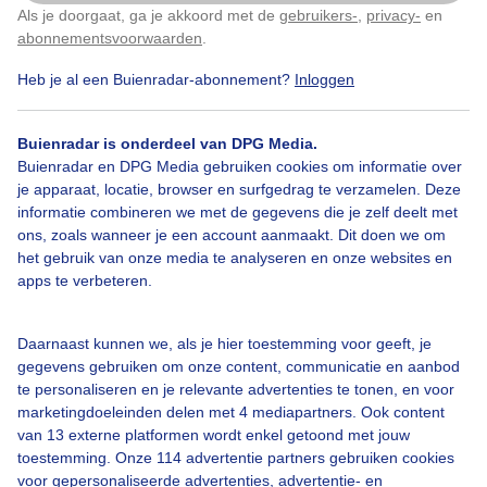
Vanmiddag boven Hilversum.
Als je doorgaat, ga je akkoord met de
gebruikers-
,
privacy-
en
Klik
hier
om dit aan te passen
abonnementsvoorwaarden
.
Door: Chris Meewis
Gemaakt: 18-05-2025, 31x bekeken
Heb je al een Buienradar-abonnement?
Inloggen
Buienradar is onderdeel van DPG Media.
Buienradar en DPG Media gebruiken cookies om informatie over
Lente
Zon
Wolken
je apparaat, locatie, browser en surfgedrag te verzamelen. Deze
informatie combineren we met de gegevens die je zelf deelt met
ons, zoals wanneer je een account aanmaakt. Dit doen we om
Bekijk slideshow
het gebruik van onze media te analyseren en onze websites en
apps te verbeteren.
Daarnaast kunnen we, als je hier toestemming voor geeft, je
gegevens gebruiken om onze content, communicatie en aanbod
te personaliseren en je relevante advertenties te tonen, en voor
Een moment geduld aub...
marketingdoeleinden delen met 4 mediapartners. Ook content
van 13 externe platformen wordt enkel getoond met jouw
toestemming. Onze 114 advertentie partners gebruiken cookies
voor gepersonaliseerde advertenties, advertentie- en