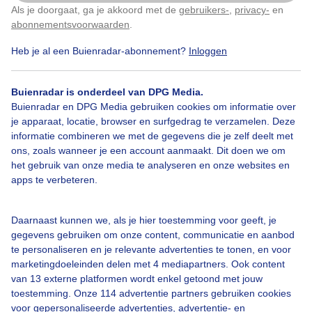
Als je doorgaat, ga je akkoord met de
gebruikers-
,
privacy-
en
Klik
hier
om dit aan te passen
abonnementsvoorwaarden
.
Heb je al een Buienradar-abonnement?
Inloggen
Zonenwolken
Stevigewindaandekust
Strakwapperendevlag
Buienradar is onderdeel van DPG Media.
Buienradar en DPG Media gebruiken cookies om informatie over
je apparaat, locatie, browser en surfgedrag te verzamelen. Deze
informatie combineren we met de gegevens die je zelf deelt met
Bekijk slideshow
ons, zoals wanneer je een account aanmaakt. Dit doen we om
het gebruik van onze media te analyseren en onze websites en
apps te verbeteren.
Daarnaast kunnen we, als je hier toestemming voor geeft, je
gegevens gebruiken om onze content, communicatie en aanbod
Een moment geduld aub...
te personaliseren en je relevante advertenties te tonen, en voor
marketingdoeleinden delen met 4 mediapartners. Ook content
van 13 externe platformen wordt enkel getoond met jouw
toestemming. Onze 114 advertentie partners gebruiken cookies
voor gepersonaliseerde advertenties, advertentie- en