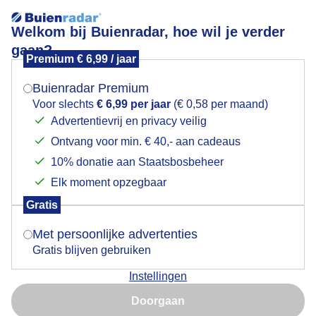
Welkom bij Buienradar, hoe wil je verder
gaan?
Premium € 6,99 / jaar
Mogen we je locatie gebruiken voor het
Zon, wolken, stevige wind aan de kust
weer?
Buienradar Premium
Voor slechts
€ 6,99 per jaar
(€ 0,58 per maand)
Advertentievrij en privacy veilig
Ontvang voor min. € 40,- aan cadeaus
Indien je hier nog geen akkoord op hebt gegeven,
verschijnt er zo een pop-up uit je browser waarin
10% donatie aan Staatsbosbeheer
deze toestemming gevraagd wordt.
Elk moment opzegbaar
Gratis
Is goed, toon de popup
Met persoonlijke advertenties
Gratis blijven gebruiken
Zon, wolken, stevige wind aan de kust
Instellingen
Nu niet, misschien later
Door: ria brasser
Gemaakt: 17-05-2025, 27x bekeken
Doorgaan
Gebruik je Safari en wil je niet elke dag deze pop-up zien?