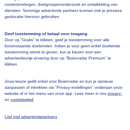
contentmetingen, doelgroepenonderzoek en ontwikkeling van
diensten. Sommige advertentie partners kunnen ook je precieze
Over Buienradar
geolocatie hiervoor gebruiken.
Bedrijfsgegevens
Geef toestemming of betaal voor toegang
Veelgestelde vragen
Door op "Gratis" te klikken, geef je toestemming voor alle
bovenstaande doeleinden. Indien je voor geen enkel doeleinde
Contact
toestemming wenst te geven, kun je kiezen voor een
advertentievrije ervaring door op “Buienradar Premium” te
Toegankelijkheid
klikken.
Gebruikersvoorwaarden
Adverteren
Jouw keuze geldt enkel voor Buienradar en kun je opnieuw
aanpassen of intrekken via “Privacy-instellingen” onderaan onze
Buienradar Team
website of in het menu van onze app. Lees meer in ons
privacy-
Privacy beleid
en
cookiebeleid
.
Cookie beleid
Lijst met advertentiepartners
Privacy instellingen
Gratis weerdata