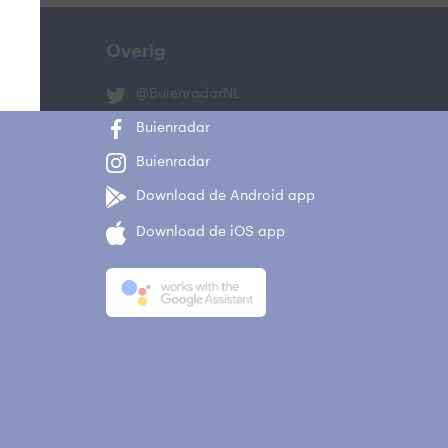
Overig
@BuienradarNL
Buienradar
Buienradar
Download de Android app
Download de iOS app