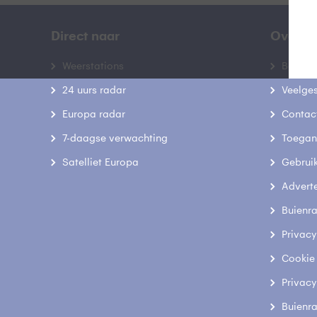
Direct naar
Over B
Weerstations
Bedrij
24 uurs radar
Veelge
Europa radar
Contac
7-daagse verwachting
Toegank
Satelliet Europa
Gebrui
Advert
Buienr
Privacy
Cookie
Privacy
Buienr