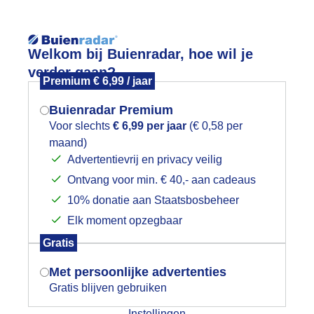
Reisinforma
Welkom bij Buienradar, hoe wil je
verder gaan?
Premium € 6,99 / jaar
Buienradar Premium
Voor slechts
€ 6,99 per jaar
(€ 0,58 per
wijd
Foto en video
Weerzine
maand)
Mogen we je locatie gebruiken voor
Advertentievrij en privacy veilig
het weer?
Zoeken in 
Ontvang voor min. € 40,- aan cadeaus
10% donatie aan Staatsbosbeheer
t Uivermeer met zonnepanelen met wo
Elk moment opzegbaar
Indien je hier nog geen akkoord op hebt
Gratis
gegeven, verschijnt er zo een pop-up uit
je browser waarin deze toestemming
Met persoonlijke advertenties
gevraagd wordt.
Gratis blijven gebruiken
Instellingen