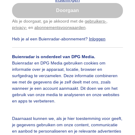
Is goed, toon de popup
Doorgaan
Nu niet, misschien later
Als je doorgaat, ga je akkoord met de
gebruikers-
,
privacy-
en
abonnementsvoorwaarden
.
Gebruik je Safari en wil je niet elke dag deze pop-up
zien?
Heb je al een Buienradar-abonnement?
Inloggen
Klik
hier
om dit aan te passen
Buienradar is onderdeel van DPG Media.
Buienradar en DPG Media gebruiken cookies om
informatie over je apparaat, locatie, browser en
surfgedrag te verzamelen. Deze informatie combineren
we met de gegevens die je zelf deelt met ons, zoals
wanneer je een account aanmaakt. Dit doen we om het
gebruik van onze media te analyseren en onze websites
en apps te verbeteren.
Daarnaast kunnen we, als je hier toestemming voor geeft,
je gegevens gebruiken om onze content, communicatie
en aanbod te personaliseren en je relevante advertenties