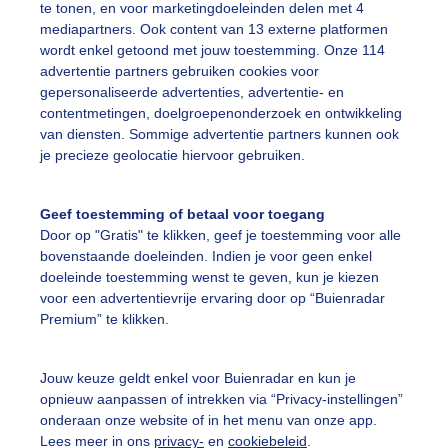
te tonen, en voor marketingdoeleinden delen met 4
mediapartners. Ook content van 13 externe platformen
wordt enkel getoond met jouw toestemming. Onze 114
advertentie partners gebruiken cookies voor
gepersonaliseerde advertenties, advertentie- en
ven het Uivermeer komen wat wolken, maar de zonnepanel
contentmetingen, doelgroepenonderzoek en ontwikkeling
van diensten. Sommige advertentie partners kunnen ook
r: Erna Kool
Gemaakt: 16-05-2025, 107x bekeken
je precieze geolocatie hiervoor gebruiken.
onnepanelen
Op
Meer
Zon
Wolken
Geef toestemming of betaal voor toegang
Door op "Gratis" te klikken, geef je toestemming voor alle
bovenstaande doeleinden. Indien je voor geen enkel
ekijk slideshow
doeleinde toestemming wenst te geven, kun je kiezen
voor een advertentievrije ervaring door op “Buienradar
Premium” te klikken.
Jouw keuze geldt enkel voor Buienradar en kun je
opnieuw aanpassen of intrekken via “Privacy-instellingen”
Een moment geduld
onderaan onze website of in het menu van onze app.
Lees meer in ons
privacy-
en
cookiebeleid
.