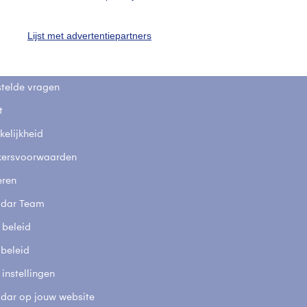
uienradar
Mijn weer
Lijst met advertentiepartners
fsgegevens
De Bilt
stelde vragen
t
elijkheid
kersvoorwaarden
eren
adar Team
 beleid
 beleid
 instellingen
adar op jouw website