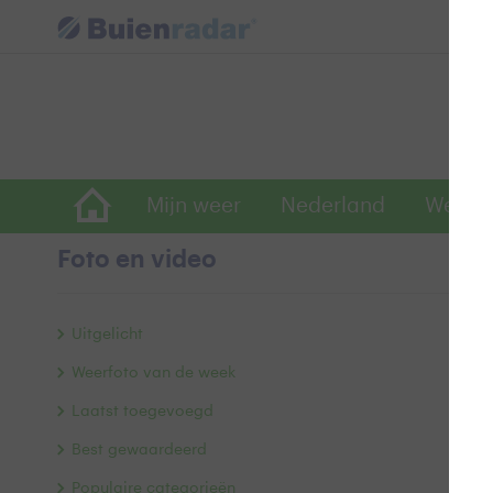
Mijn weer
Nederland
Wereld
Foto en video
'
Uitgelicht
Weerfoto van de week
Laatst toegevoegd
Best gewaardeerd
Populaire categorieën