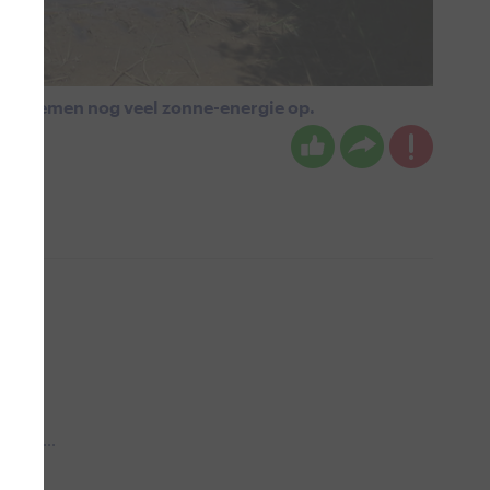
en nemen nog veel zonne-energie op.
 aub...