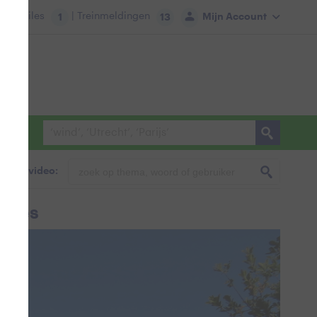
tie:
Files
| Treinmeldingen
Mijn Account
1
13
foto & video:
lkjes