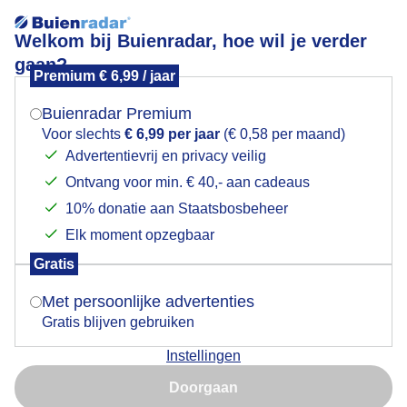
Welkom bij Buienradar, hoe wil je verder
gaan?
Premium € 6,99 / jaar
Mogen we je locatie gebruiken voor het
Beregening van maïsplanten bij de molen van
weer?
Werkhoven
Buienradar Premium
Voor slechts
€ 6,99 per jaar
(€ 0,58 per maand)
Advertentievrij en privacy veilig
Ontvang voor min. € 40,- aan cadeaus
Indien je hier nog geen akkoord op hebt gegeven,
verschijnt er zo een pop-up uit je browser waarin
10% donatie aan Staatsbosbeheer
deze toestemming gevraagd wordt.
Elk moment opzegbaar
Gratis
Is goed, toon de popup
Met persoonlijke advertenties
Gratis blijven gebruiken
Instellingen
Dit is het weerbeeld van vandaag bij Werkhoven met
Nu niet, misschien later
zon en sluierbewolking. In de Kromme Rijnstreek is de
Doorgaan
droogte inmiddels ook goed zichtbaar en wordt er
Gebruik je Safari en wil je niet elke dag deze pop-up zien?