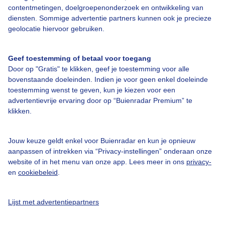
contentmetingen, doelgroepenonderzoek en ontwikkeling van
diensten. Sommige advertentie partners kunnen ook je precieze
geolocatie hiervoor gebruiken.
Over Buienradar
Geef toestemming of betaal voor toegang
Door op "Gratis" te klikken, geef je toestemming voor alle
Bedrijfsgegevens
bovenstaande doeleinden. Indien je voor geen enkel doeleinde
toestemming wenst te geven, kun je kiezen voor een
Veelgestelde vragen
advertentievrije ervaring door op “Buienradar Premium” te
klikken.
Contact
Toegankelijkheid
Jouw keuze geldt enkel voor Buienradar en kun je opnieuw
Gebruikersvoorwaarden
aanpassen of intrekken via “Privacy-instellingen” onderaan onze
website of in het menu van onze app. Lees meer in ons
privacy-
Adverteren
en
cookiebeleid
.
Buienradar Team
Privacy beleid
Lijst met advertentiepartners
Cookie beleid