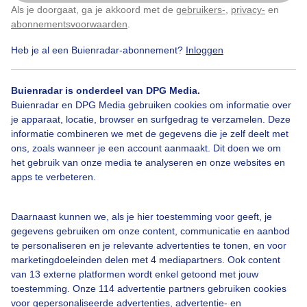
volop beregend voor onder meer de jonge
Als je doorgaat, ga je akkoord met de
gebruikers-
,
privacy-
en
Klik
hier
om dit aan te passen
maïsplanten.
abonnementsvoorwaarden
.
Heb je al een Buienradar-abonnement?
Inloggen
Door: Arco Visser
Gemaakt: 14-05-2025, 219x bekeken
Buienradar is onderdeel van DPG Media.
Buienradar en DPG Media gebruiken cookies om informatie over
je apparaat, locatie, browser en surfgedrag te verzamelen. Deze
#sluierbewolking
Beregenen
Droogte
informatie combineren we met de gegevens die je zelf deelt met
ons, zoals wanneer je een account aanmaakt. Dit doen we om
het gebruik van onze media te analyseren en onze websites en
Bekijk slideshow
apps te verbeteren.
Daarnaast kunnen we, als je hier toestemming voor geeft, je
gegevens gebruiken om onze content, communicatie en aanbod
te personaliseren en je relevante advertenties te tonen, en voor
marketingdoeleinden delen met 4 mediapartners. Ook content
Een moment geduld aub...
van 13 externe platformen wordt enkel getoond met jouw
toestemming. Onze 114 advertentie partners gebruiken cookies
voor gepersonaliseerde advertenties, advertentie- en