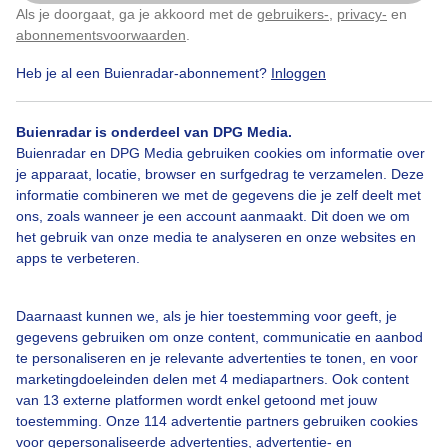
Als je doorgaat, ga je akkoord met de
gebruikers-
,
privacy-
en
Klik
hier
om dit aan te passen
abonnementsvoorwaarden
.
Heb je al een Buienradar-abonnement?
Inloggen
Bekijk slideshow
Buienradar is onderdeel van DPG Media.
Buienradar en DPG Media gebruiken cookies om informatie over
je apparaat, locatie, browser en surfgedrag te verzamelen. Deze
informatie combineren we met de gegevens die je zelf deelt met
ons, zoals wanneer je een account aanmaakt. Dit doen we om
het gebruik van onze media te analyseren en onze websites en
Een moment geduld aub...
apps te verbeteren.
Daarnaast kunnen we, als je hier toestemming voor geeft, je
gegevens gebruiken om onze content, communicatie en aanbod
te personaliseren en je relevante advertenties te tonen, en voor
marketingdoeleinden delen met 4 mediapartners. Ook content
Over Buienradar
van 13 externe platformen wordt enkel getoond met jouw
toestemming. Onze 114 advertentie partners gebruiken cookies
voor gepersonaliseerde advertenties, advertentie- en