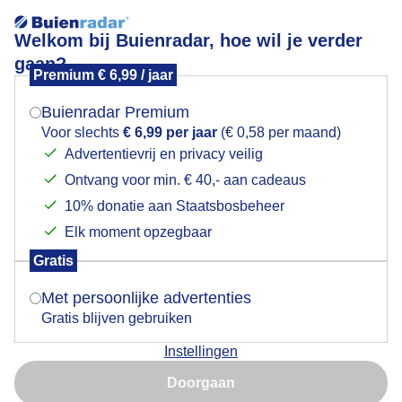
Welkom bij Buienradar, hoe wil je verder
gaan?
Premium € 6,99 / jaar
Mogen we je locatie gebruiken voor het
een ultiem zonnige dag vandaag, mooi voor een
weer?
fietstocht
Buienradar Premium
Voor slechts
€ 6,99 per jaar
(€ 0,58 per maand)
Advertentievrij en privacy veilig
Ontvang voor min. € 40,- aan cadeaus
Indien je hier nog geen akkoord op hebt gegeven,
verschijnt er zo een pop-up uit je browser waarin
10% donatie aan Staatsbosbeheer
deze toestemming gevraagd wordt.
Elk moment opzegbaar
Gratis
Is goed, toon de popup
Met persoonlijke advertenties
Gratis blijven gebruiken
Instellingen
Nu niet, misschien later
Door: Martha kivits
Gemaakt: 12-05-2025, 29x bekeken
Doorgaan
Gebruik je Safari en wil je niet elke dag deze pop-up zien?