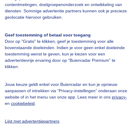
Bedrijfsgegevens
contentmetingen, doelgroepenonderzoek en ontwikkeling van
diensten. Sommige advertentie partners kunnen ook je precieze
Veelgestelde vragen
geolocatie hiervoor gebruiken.
Contact
Toegankelijkheid
Geef toestemming of betaal voor toegang
Door op "Gratis" te klikken, geef je toestemming voor alle
Gebruikersvoorwaarden
bovenstaande doeleinden. Indien je voor geen enkel doeleinde
Adverteren
toestemming wenst te geven, kun je kiezen voor een
advertentievrije ervaring door op “Buienradar Premium” te
Buienradar Team
klikken.
Privacy beleid
Cookie beleid
Jouw keuze geldt enkel voor Buienradar en kun je opnieuw
aanpassen of intrekken via “Privacy-instellingen” onderaan onze
Privacy instellingen
website of in het menu van onze app. Lees meer in ons
privacy-
en
cookiebeleid
.
Gratis weerdata
@BuienradarNL
Lijst met advertentiepartners
Buienradar