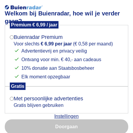
Welkom bij Buienradar, hoe wil je verder
gaan?
Premium € 6,99 / jaar
Mogen we je locatie gebruiken voor het
Lees meer.
weer?
Buienradar Premium
3 icarusblauwtjes bij elkaar.
Voor slechts
€ 6,99 per jaar
(€ 0,58 per maand)
Advertentievrij en privacy veilig
Ontvang voor min. € 40,- aan cadeaus
Indien je hier nog geen akkoord op hebt gegeven,
verschijnt er zo een pop-up uit je browser waarin
10% donatie aan Staatsbosbeheer
deze toestemming gevraagd wordt.
Elk moment opzegbaar
Gratis
Is goed, toon de popup
Met persoonlijke advertenties
Gratis blijven gebruiken
Instellingen
Nu niet, misschien later
Doorgaan
Gebruik je Safari en wil je niet elke dag deze pop-up zien?