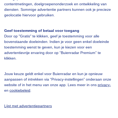
contentmetingen, doelgroepenonderzoek en ontwikkeling van
diensten. Sommige advertentie partners kunnen ook je precieze
geolocatie hiervoor gebruiken.
Over Buienradar
Geef toestemming of betaal voor toegang
Door op "Gratis" te klikken, geef je toestemming voor alle
bovenstaande doeleinden. Indien je voor geen enkel doeleinde
Bedrijfsgegevens
toestemming wenst te geven, kun je kiezen voor een
Veelgestelde vragen
advertentievrije ervaring door op “Buienradar Premium” te
klikken.
Contact
Toegankelijkheid
Jouw keuze geldt enkel voor Buienradar en kun je opnieuw
Gebruikersvoorwaarden
aanpassen of intrekken via “Privacy-instellingen” onderaan onze
website of in het menu van onze app. Lees meer in ons
privacy-
Adverteren
en
cookiebeleid
.
Buienradar Team
Privacy beleid
Lijst met advertentiepartners
Cookie beleid