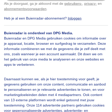
3 icarusblauwtjes Vlinder Vlinders Lente Lentegevoel
Als je doorgaat, ga je akkoord met de
gebruikers-
,
privacy-
en
Klik
hier
om dit aan te passen
Voorjaar Natuur
abonnementsvoorwaarden
.
Heb je al een Buienradar-abonnement?
Inloggen
Door: Sandra Romijn
Gemaakt: 10-05-2025, 92x bekeken
Buienradar is onderdeel van DPG Media.
Buienradar en DPG Media gebruiken cookies om informatie over
je apparaat, locatie, browser en surfgedrag te verzamelen. Deze
Icarusblauwtjes
Vlinders
Lente
informatie combineren we met de gegevens die je zelf deelt met
ons, zoals wanneer je een account aanmaakt. Dit doen we om
het gebruik van onze media te analyseren en onze websites en
apps te verbeteren.
Bekijk slideshow
Daarnaast kunnen we, als je hier toestemming voor geeft, je
gegevens gebruiken om onze content, communicatie en aanbod
te personaliseren en je relevante advertenties te tonen, en voor
marketingdoeleinden delen met 4 mediapartners. Ook content
van 13 externe platformen wordt enkel getoond met jouw
Een moment geduld aub...
toestemming. Onze 114 advertentie partners gebruiken cookies
voor gepersonaliseerde advertenties, advertentie- en