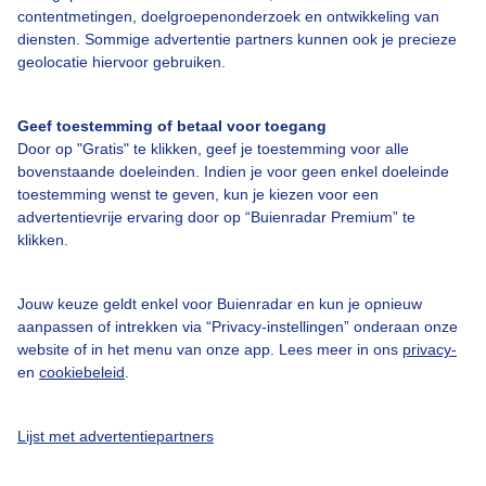
Over Buienradar
contentmetingen, doelgroepenonderzoek en ontwikkeling van
diensten. Sommige advertentie partners kunnen ook je precieze
geolocatie hiervoor gebruiken.
Bedrijfsgegevens
Veelgestelde vragen
Geef toestemming of betaal voor toegang
Contact
Door op "Gratis" te klikken, geef je toestemming voor alle
bovenstaande doeleinden. Indien je voor geen enkel doeleinde
Toegankelijkheid
toestemming wenst te geven, kun je kiezen voor een
advertentievrije ervaring door op “Buienradar Premium” te
Gebruikersvoorwaarden
klikken.
Adverteren
Buienradar Team
Jouw keuze geldt enkel voor Buienradar en kun je opnieuw
aanpassen of intrekken via “Privacy-instellingen” onderaan onze
Privacy beleid
website of in het menu van onze app. Lees meer in ons
privacy-
Cookie beleid
en
cookiebeleid
.
Privacy instellingen
Lijst met advertentiepartners
Gratis weerdata