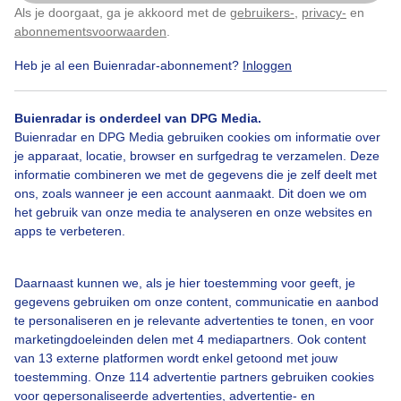
Als je doorgaat, ga je akkoord met de
gebruikers-
,
privacy-
en
Klik
hier
om dit aan te passen
Gemaakt: 09-05-2025, 827x bekeken
abonnementsvoorwaarden
.
1
Heb je al een Buienradar-abonnement?
Inloggen
Maan
Vliegtuig
Helderelucht
Buienradar is onderdeel van DPG Media.
Buienradar en DPG Media gebruiken cookies om informatie over
Bekijk slideshow
je apparaat, locatie, browser en surfgedrag te verzamelen. Deze
informatie combineren we met de gegevens die je zelf deelt met
ons, zoals wanneer je een account aanmaakt. Dit doen we om
het gebruik van onze media te analyseren en onze websites en
apps te verbeteren.
Een moment geduld aub...
Daarnaast kunnen we, als je hier toestemming voor geeft, je
gegevens gebruiken om onze content, communicatie en aanbod
te personaliseren en je relevante advertenties te tonen, en voor
marketingdoeleinden delen met 4 mediapartners. Ook content
van 13 externe platformen wordt enkel getoond met jouw
toestemming. Onze 114 advertentie partners gebruiken cookies
voor gepersonaliseerde advertenties, advertentie- en