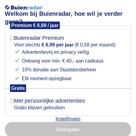
Welkom bij Buienradar, hoe wil je verder
gaan?
Premium € 6,99 / jaar
Mogen we je locatie gebruiken voor het
Over The Moon
weer?
Buienradar Premium
Voor slechts
€ 6,99 per jaar
(€ 0,58 per maand)
Advertentievrij en privacy veilig
Ontvang voor min. € 40,- aan cadeaus
Indien je hier nog geen akkoord op hebt gegeven,
verschijnt er zo een pop-up uit je browser waarin
10% donatie aan Staatsbosbeheer
deze toestemming gevraagd wordt.
Elk moment opzegbaar
Gratis
Is goed, toon de popup
Met persoonlijke advertenties
Gratis blijven gebruiken
Vliegtuig vliegt op 12 km over de maan
Instellingen
Nu niet, misschien later
Door: Simone Genna Wiersma
Doorgaan
Gebruik je Safari en wil je niet elke dag deze pop-up zien?